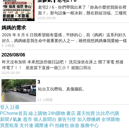
柒參貳▎老宅2 / 6
好...
老宅2 / 6 - 你們帶我出來了「妳為什麼把我留在裡
另外油的部份這次就是整整用了一整罐...
面？」那句話像一根冰刺，懸在群組頂端。三樓死
2026-08-06
死盯著照片裡的人。那個人確實站在
因為家裏剛好有新的芥花油...聽說很耐高溫...所
媽媽的需求
以這次就挑選它了...
2026 年 8 月 6 日我希望能有靈感，平靜的心，寫《媽媽》這系列好久
好久，媽媽確是我生命中最重要的人之一，雖然很想媽媽像我愛她一樣
9 小時前
2026/08/06
昨天沒有加班 本來想說些個日誌吧！ 洗完澡坐在床上 開了筆電 然後
停電了！！ 崽崽當下直接一個三小？ 就脫口而出
2026-08-06
3
站台又玩嘢啦。真傷腦筋。
12 小時前
登入
註冊
PChome首頁
線上購物
24h購物
書店
露天拍賣
比比昂代購
新聞
/
氣象
股市
個人新聞台
廣告刊登
加入聯播網
全球購物
買賣租屋
支付連
國際連
Pi 拍錢包
旅遊
服務中心