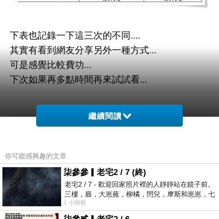
下表也記錄一下這三次的不同....
其實有看到網友分享另外一種方式...
可是感覺比較費功...
下次如果再多點時間再來試試看...
繼續閱讀
你可能感興趣的文章
柒參參▎老宅2 / 7 (終)
老宅2 / 7 - 歡迎回家照片裡的人靜靜站在鏡子前。
三樓，廄，大崽蕥，柳橘，閆兒，摩斯和崽崽，七
1 小時前
個人整整齊齊地站在鏡框之外，如同
為了怕順序忘記...小海鷗特別照著順序把材料放