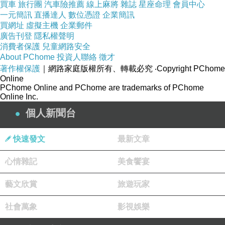
買車
旅行團
汽車險推薦
線上麻將
雜誌
星座命理
會員中心
一元簡訊
直播達人
數位憑證
企業簡訊
買網址
虛擬主機
企業郵件
這一次全程都使用中火(也是看到網友的分享)
廣告刊登
隱私權聲明
消費者保護
兒童網路安全
所謂的中火小海鷗大概開這樣....
About PChome
投資人聯絡
徵才
真的是要小心會焦掉....
著作權保護
｜網路家庭版權所有、轉載必究
‧Copyright PChome
Online
PChome Online and PChome are trademarks of PChome
Online Inc.
個人新聞台
快速發文
最新文章
心情雜記
美食饗宴
藝文欣賞
旅遊玩家
社會萬象
影視娛樂