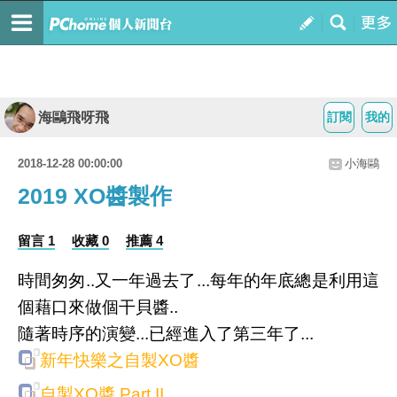
海鷗飛呀飛
訂閱
我的
2018-12-28 00:00:00
小海鷗
2019 XO醬製作
留言 1
收藏 0
推薦 4
時間匆匆..又一年過去了...每年的年底總是利用這
個藉口來做個干貝醬..
隨著時序的演變...已經進入了第三年了...
新年快樂之自製XO醬
自製XO醬 Part II