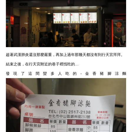
趁著武漢肺炎還沒那麼嚴重，再加上過年那幾天都沒有到行天宮拜拜。
結束之後，在行天宮附近的巷子裡找吃的…
發現了這間蠻多人吃的
-
金香豬腳涼麵