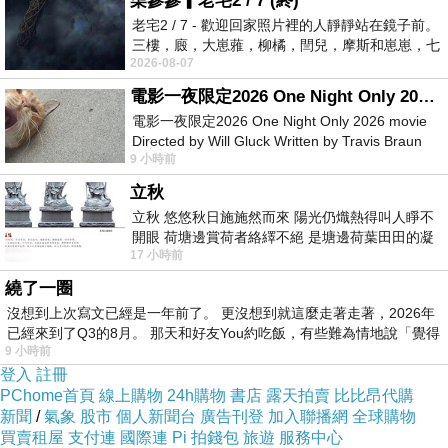
柒參參▎老宅2 / 7 (終)
老宅2 / 7 - 歡迎回家照片裡的人靜靜站在鏡子前。
三樓，廄，大崽蕥，柳橘，閆兒，摩斯和崽崽，七
2026-08-07
個人整整齊齊地站在鏡框之外，如同
電影一夜限定2026 One Night Only 2026 movie
電影一夜限定2026 One Night Only 2026 movie
Directed by Will Gluck Written by Travis Braun
9 小時前
Starring Monica Barbaro
立秋
立秋 悠悠秋日施施然而來 陽光仍熾熱得叫人睜不
開眼 荷塘邊賞荷者絡繹不絕 是塘邊荷葉田田的凝
17 小時前
望 風中飄逸的是映日荷花別樣紅
繞了一圈
沒想到上次寫文已經是一年前了。 更沒想到就這麼走著走著，2026年
本來以為腿庫NTD85會很乾很柴，還很擔心
已經來到了Q3的8月。 那天和好友You約吃飯，有些難為情地說「覺得
9 小時前
沒想到滷的很軟爛，入口幾乎不太需要咬，很香，不會很鹹.
登入
註冊
感覺豬腳應該會更好吃
PChome首頁
線上購物
24h購物
書店
露天拍賣
比比昂代購
新聞
/
氣象
股市
個人新聞台
廣告刊登
加入聯播網
全球購物
買賣租屋
支付連
國際連
Pi 拍錢包
旅遊
服務中心