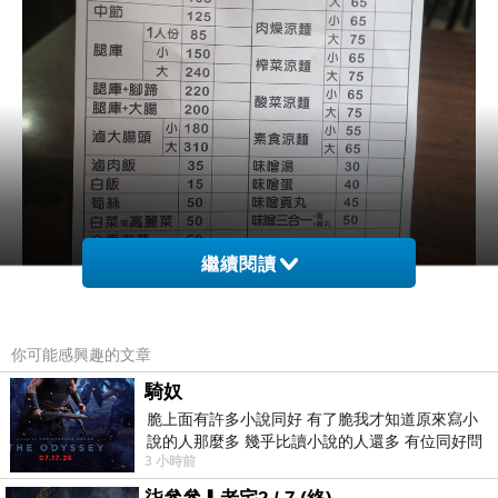
繼續閱讀
你可能感興趣的文章
騎奴
脆上面有許多小說同好 有了脆我才知道原來寫小
菜單選項還蠻多的，但我來的這天，豬腳已經沒什麼可以選的部位.
說的人那麼多 幾乎比讀小說的人還多 有位同好問
3 小時前
了一個問題 她說為什麼高中文學獎的
所以，我只好點腿庫