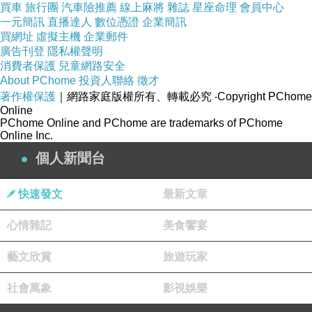
買車
旅行團
汽車險推薦
線上麻將
雜誌
星座命理
會員中心
一元簡訊
直播達人
數位憑證
企業簡訊
買網址
虛擬主機
企業郵件
廣告刊登
隱私權聲明
消費者保護
兒童網路安全
About PChome
投資人聯絡
徵才
著作權保護
｜網路家庭版權所有、轉載必究
‧Copyright PChome
Online
PChome Online and PChome are trademarks of PChome
Online Inc.
個人新聞台
快速發文
最新文章
金香涼麵，NTD55
涼麵的麵條偏軟，我沒有很愛，不過份量不少，吃的蠻飽的。
心情雜記
美食饗宴
涼麵搭腿庫的組合很特別，下次再來吃個豬腳，試看看
藝文欣賞
旅遊玩家
金香豬腳涼麵
社會萬象
影視娛樂
https://www.facebook.com/%E9%87%91%E9%A6%99%E8%B1%AC
%E8%85%B3%E6%B6%BC%E9%BA%B5-848682698547967/