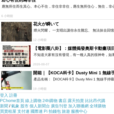
若心有住則為非住
應無所住而生其心。本心不住，非住非非住，應生無所住心，無住，非
6 小時前
花火が瞬いて
煙火閃耀， 一支唱出讓你永生難忘、 無法抹去回
12 小時前
【電影圈八卦】：媒體揭發奧斯卡動畫項
不知道大家有沒有發現，有一種人真的很神奇，如
2026-08-07
開箱｜【KOCA科卡】Dusty Mini 1 無
產品名稱：【KOCA科卡】Dusty Mini 1 無線手
19 小時前
登入
註冊
PChome首頁
線上購物
24h購物
書店
露天拍賣
比比昂代購
新聞
/
氣象
股市
個人新聞台
廣告刊登
加入聯播網
全球購物
買賣租屋
支付連
國際連
Pi 拍錢包
旅遊
服務中心