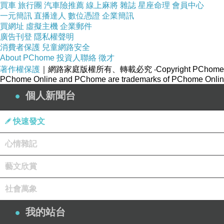
買車
旅行團
汽車險推薦
線上麻將
雜誌
星座命理
會員中心
一元簡訊
直播達人
數位憑證
企業簡訊
買網址
虛擬主機
企業郵件
廣告刊登
隱私權聲明
消費者保護
兒童網路安全
About PChome
投資人聯絡
徵才
著作權保護
｜網路家庭版權所有、轉載必究
‧Copyright PChome
PChome Online and PChome are trademarks of PChome Online
個人新聞台
快速發文
心情雜記
藝文欣賞
社會萬象
我的站台