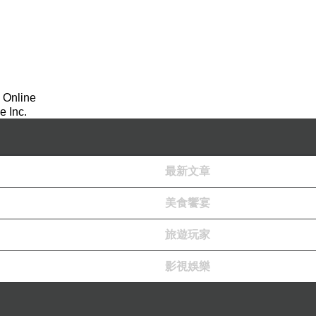
 Online
 Inc.
最新文章
美食饗宴
旅遊玩家
影視娛樂