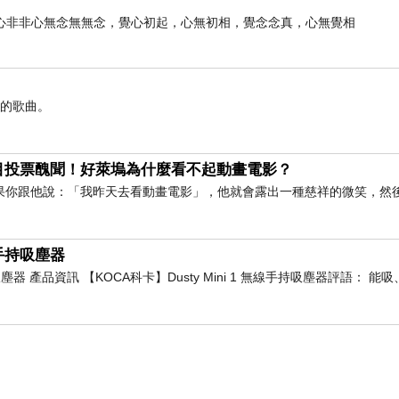
心非非心無念無無念，覺心初起，心無初相，覺念念真，心無覺相
憶的歌曲。
目投票醜聞！好萊塢為什麼看不起動畫電影？
果你跟他說：「我昨天去看動畫電影」，他就會露出一種慈祥的微笑，然
線手持吸塵器
持吸塵器 產品資訊 【KOCA科卡】Dusty Mini 1 無線手持吸塵器評語： 