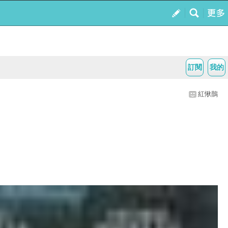
訂閱
我的
紅愀鵲