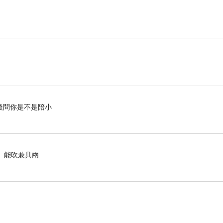
後問你是不是陪小
能吸、能吹兼具兩