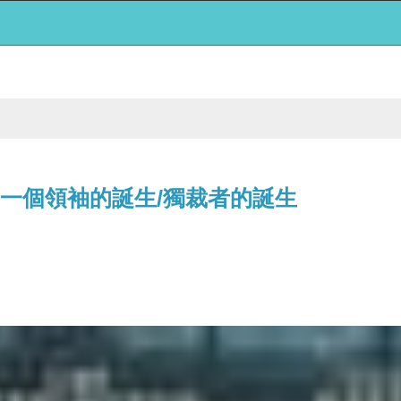
 戰前童年:一個領袖的誕生/獨裁者的誕生