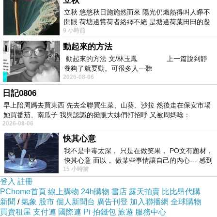
立秋
菜色與分量比較不靈活
立秋 悠悠秋日施施然而來 陽光仍熾熱得叫人睜不
（規定就是要大的）
開眼 荷塘邊賞荷者絡繹不絕 是塘邊荷葉田田的凝
9 小時前
望 風中飄逸的是映日荷花別樣紅
動起來的方法
動起來的方法 文/林玉鳳 上一篇說到靜
養夠了就要動。可很多人一聽
2026-08-06
日記0806
早上陪周媽去買東西 先去全聯買生菜、山葵、沙拉 然後走在保安市場
她買番茄、南瓜子 我與認識的攤販大姊們打招呼 又被周媽唸：
2026-08-06
快其心意
我不是中毒太深， 只是在做笑果， PO文有題材，
快其心意 而以， 做某些事情讓自己的內心--- 感到
15 小時前
愉快。
登入
註冊
PChome首頁
線上購物
24h購物
書店
露天拍賣
比比昂代購
新聞
/
氣象
股市
個人新聞台
廣告刊登
加入聯播網
全球購物
買賣租屋
支付連
國際連
Pi 拍錢包
旅遊
服務中心