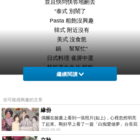
並且快問快答地刪去
“泰式 別鬧了
Pasta 粗飽沒興趣
韓式 附近沒有
美式 沒食慾
鍋 幫幫忙“
日式料理 雀屏中選
我想著生魚片 醋飯
繼續閱讀
冷涼的蕎麥麵 山藥泥
這些食物的形狀
翻起了我記憶中的一間店
你可能感興趣的文章
就是在建工路上的圓也
緣份
過年時曾經吃過一次
偶爾在臉書上看到一張照片(如上)，心裡忽然明亮
質感不差
了起來。剛好早上看了一篇「白痴愛做夢」台長寫
2026-08-06
的貼文，在回顧年輕時瘋狂愛上
只是當時是過年菜單