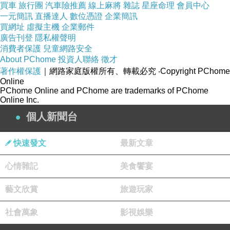
買車
旅行團
汽車險推薦
線上麻將
雜誌
星座命理
會員中心
一元簡訊
直播達人
數位憑證
企業簡訊
買網址
虛擬主機
企業郵件
廣告刊登
隱私權聲明
消費者保護
兒童網路安全
About PChome
投資人聯絡
徵才
著作權保護
｜網路家庭版權所有、轉載必究
‧Copyright PChome
Online
PChome Online and PChome are trademarks of PChome
Online Inc.
個人新聞台
快速發文
最新文章
心情雜記
美食饗宴
藝文欣賞
旅遊玩家
社會萬象
影視娛樂