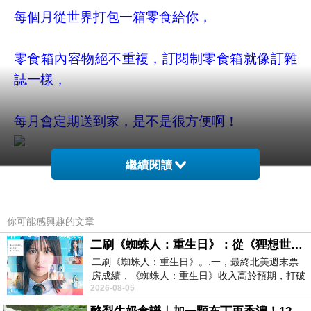
每個月從世界打包一箱零食給你，
零食箱內容物絕不重複，訂閱制零食箱就像訂雜
誌一樣，
每月會定期送到家，是不是很方便啊！
繼續閱讀
因應中秋佳節即將來臨...
你可能感興趣的文章
二刷《蜘蛛人：重生日》：從《狸想世界》到《怪奇物語》
歪國零食嘴
亦推出應景禮盒〝中秋超值箱〞，
二刷《蜘蛛人：重生日》。.一，最終北美週末票
房成績，《蜘蛛人：重生日》收入高於預期，打破
內含精選的6-8種零食，擁有至少來自3個國家的
2026-08-05
《復仇者聯盟：終局之戰》記錄，成為
零食，