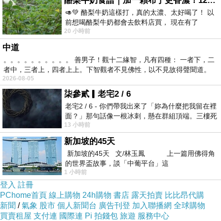
酪梨牛奶食譜｜加一顆布丁更香濃！120秒完成飲料店級酪梨奶昔｜imami 旗艦豆漿機
🥑💚 酪梨牛奶這樣打，真的太濃、太好喝了！ 以
前想喝酪梨牛奶都會去飲料店買， 現在有了
適合單人獨享或邀請親朋好友嘗鮮均適宜，
20 小時前
imami 健康煮藝｜旗艦破壁智慧養生豆漿機，
中道
不出門也能吃遍全世界。
。。。。。。。。。。 善男子！觀十二緣智，凡有四種： 一者下，二
者中，三者上，四者上上。下智觀者不見佛性，以不見故得聲聞道。
2026-08-05
柒參貳▎老宅2 / 6
老宅2 / 6 - 你們帶我出來了「妳為什麼把我留在裡
台灣首創的零食訂閱服務「
歪國零食嘴
」，
面？」那句話像一根冰刺，懸在群組頂端。三樓死
13 小時前
死盯著照片裡的人。那個人確實站在
新加坡的45天
擁有多位零食特派員駐點在世界各大城市，
新加坡的45天 文/林玉鳳 上一篇用佛得角
的世界盃故事，談「中葡平台」這
1 小時前
挑選當地最流行、最具特色的零食集結成箱，
登入
註冊
PChome首頁
線上購物
24h購物
書店
露天拍賣
比比昂代購
不同主題精美包裝，送禮也不漏氣。
新聞
/
氣象
股市
個人新聞台
廣告刊登
加入聯播網
全球購物
買賣租屋
支付連
國際連
Pi 拍錢包
旅遊
服務中心