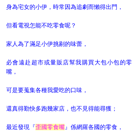
身為宅女的小伊，時常因為追劇而懶得出門，
但看電視怎能不吃零食呢？
家人為了滿足小伊挑剔的味蕾，
必會遠赴超市或量販店幫我購買大包小包的零
嘴，
可是要蒐集各種我愛吃的口味，
還真得勤快多跑幾家店，也不見得能尋獲；
最近發現『
歪國零食嘴
』係網羅各國的零食，