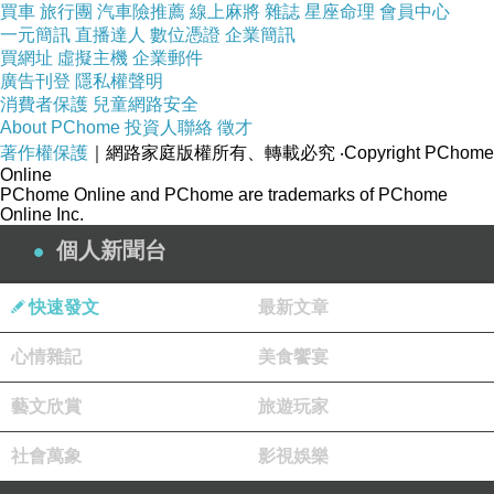
買車
旅行團
汽車險推薦
線上麻將
雜誌
星座命理
會員中心
一元簡訊
直播達人
數位憑證
企業簡訊
買網址
虛擬主機
企業郵件
廣告刊登
隱私權聲明
零食分為訂閱制方案和一次性禮物箱，
消費者保護
兒童網路安全
About PChome
投資人聯絡
徵才
著作權保護
｜網路家庭版權所有、轉載必究
‧Copyright PChome
客製化搭配妳喜歡或不喜歡的口味，免運直送到
Online
PChome Online and PChome are trademarks of PChome
家，
Online Inc.
個人新聞台
隨時取消，輕鬆無負擔，
快速發文
最新文章
每個月都能用意想不到的美味療癒每一天。
心情雜記
美食饗宴
藝文欣賞
旅遊玩家
社會萬象
影視娛樂
中秋禮盒是與插畫家啾啾妹聯名，開箱就像拆禮