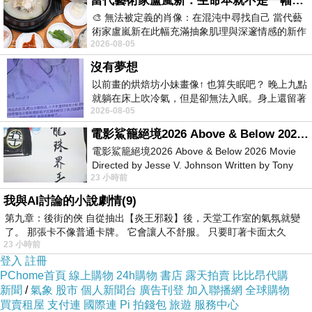
當代藝術家盧嵐新：生命本就不是一幅能被定義的肖像，在混亂與交疊中拼湊完整的靈魂
🎨 無法被定義的肖像：在混沌中尋找自己 當代藝
術家盧嵐新在此幅充滿抽象肌理與深邃情感的新作
店家於門口等待區擺放木椅，以供食客們候位之
2026-08-05
中，以灰白為基底，交織著塗抹、刮擦與
用。
沒有夢想
以前畫的烘焙坊小妹畫像↑ 也算失眠吧？ 晚上九點
就躺在床上吹冷氣，但是卻無法入眠。身上還留著
2026-08-05
四點多跑的六公里的疲
電影鯊籠絕境2026 Above & Below 2026 Movie
電影鯊籠絕境2026 Above & Below 2026 Movie
Directed by Jesse V. Johnson Written by Tony
23 小時前
Giordano Starring Laura Maran
我與AI討論的小說劇情(9)
第九章：後街的俠 自從抽出【炎王邪殺】後，天堂工作室的氣氛就變
了。 那張卡不像普通卡牌。 它會讓人不舒服。 只要盯著卡面太久
23 小時前
登入
註冊
PChome首頁
線上購物
24h購物
書店
露天拍賣
比比昂代購
新聞
/
氣象
股市
個人新聞台
廣告刊登
加入聯播網
全球購物
買賣租屋
支付連
國際連
Pi 拍錢包
旅遊
服務中心