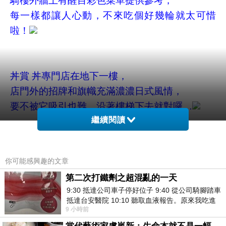
騎樓外牆上有醒目彩色菜單提供參考，
每一樣都讓人心動，不來吃個好幾輪就太可惜
啦！
丼賞 丼專門店在地下一樓，
店門外的招牌和旗幟充滿濃濃日式風情，
要不被它吸引也難，沿著樓梯下去就對囉
…
繼續閱讀
你可能感興趣的文章
第二次打鐵劑之超混亂的一天
入口處不大，右側有一台自動售餐機，
9:30 抵達公司車子停好位子 9:40 從公司騎腳踏車
有如此先進的設備，忍不住想動動手指來操控看
抵達台安醫院 10:10 聽取血液報告。原來我吃進
9 小時前
去的 B12 彌可保並非沒有吸收而是超
看。