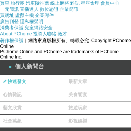
買車
旅行團
汽車險推薦
線上麻將
雜誌
星座命理
會員中心
一元簡訊
直播達人
數位憑證
企業簡訊
買網址
虛擬主機
企業郵件
自助點餐系統介面操作簡單，螢幕也大，
廣告刊登
隱私權聲明
消費者保護
兒童網路安全
想吃什麼類別就點進去，這次就選熟丼與生丼各
About PChome
投資人聯絡
徵才
一，
著作權保護
｜網路家庭版權所有、轉載必究
‧Copyright PChome
畫面會出現餐點照片及價位，然後依循每一道步
Online
PChome Online and PChome are trademarks of PChome
驟，
Online Inc.
確認餐點無誤後就能付款結帳，點餐不求人，真
個人新聞台
好〜
(P.S.
若不熟悉使用此機器，也可請服務員幫忙
快速發文
最新文章
唷！
)
心情雜記
美食饗宴
藝文欣賞
旅遊玩家
社會萬象
影視娛樂