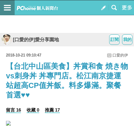
[口愛的伊]愛分享園地
訂閱
我的
2018-10-21 09:10:47
口愛的伊
【台北中山區美食】丼賞和食 焼き物
vs刺身丼 丼專門店。松江南京捷運
站超高CP值丼飯。料多爆滿。聚餐
首選♥♥
留言 16
收藏 0
推薦 17