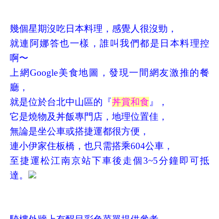
幾個星期沒吃日本料理
，感覺人很沒勁，
就連阿娜答也一樣，誰叫我們都是日本料理控
啊〜
上網
Google
美食地圖，發現一間網友激推的餐
廳，
就是位於台北中山區的『
丼賞和食
』，
它是燒物及丼飯專門店，地理位置佳，
無論是坐公車或搭捷運都很方便，
連小伊家住板橋，也只需搭乘
604
公車，
至捷運松江南京站下車後走個
3~5
分鐘即可抵
達。