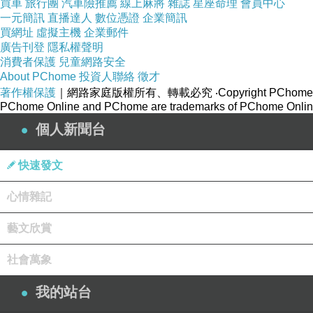
買車
旅行團
汽車險推薦
線上麻將
雜誌
星座命理
會員中心
一元簡訊
直播達人
數位憑證
企業簡訊
買網址
虛擬主機
企業郵件
廣告刊登
隱私權聲明
消費者保護
兒童網路安全
About PChome
投資人聯絡
徵才
著作權保護
｜網路家庭版權所有、轉載必究
‧Copyright PChome
PChome Online and PChome are trademarks of PChome Online
個人新聞台
快速發文
心情雜記
藝文欣賞
社會萬象
我的站台