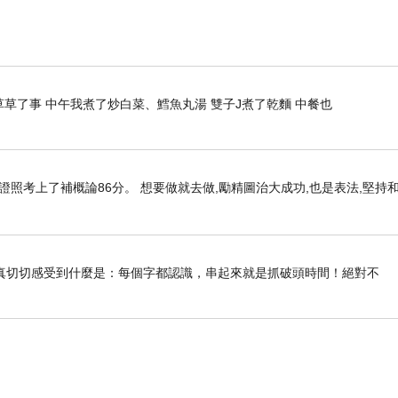
草了事 中午我煮了炒白菜、鱈魚丸湯 雙子J煮了乾麵 中餐也
的凝膠美甲(就是以前說的光療)時費用並不便宜，連卸甲都很
的行銷證照考上了補概論86分。 想要做就去做,勵精圖治大成功,也是表法,堅持
甲、凝膠延甲的服務，3D立體繡眉、立體隱型眼線、無痛晶潤紋
真切切感受到什麼是：每個字都認識，串起來就是抓破頭時間！絕對不
大約5分鐘的腳程就能抵達(沿西園路一段直走、左轉華西街，
3、264、265、310..二、三十路公車，想開車來的朋友，附近的