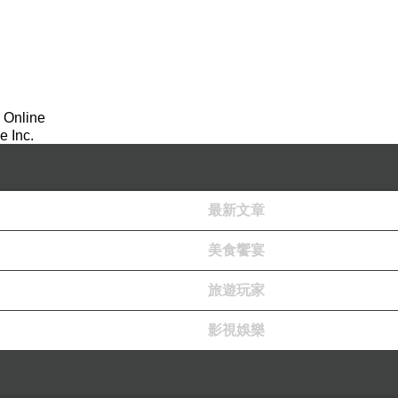
 Online
 Inc.
最新文章
美食饗宴
旅遊玩家
影視娛樂