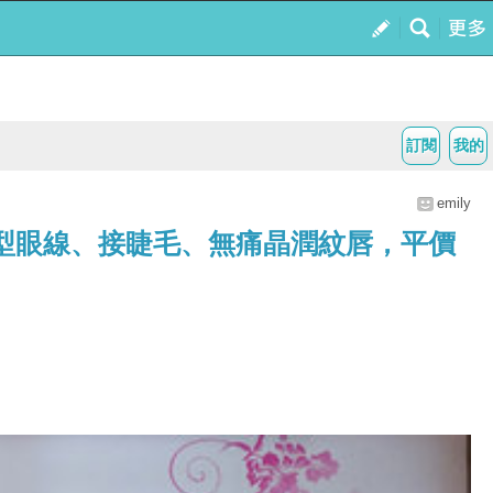
訂閱
我的
emily
隱型眼線、接睫毛、無痛晶潤紋唇，平價