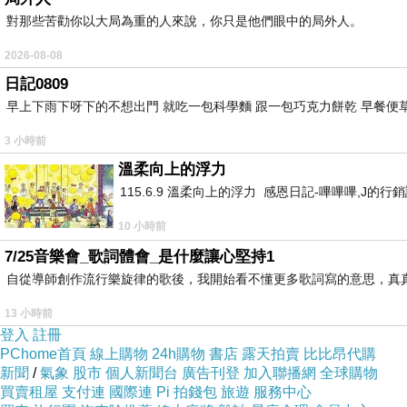
對那些苦勸你以大局為重的人來說，你只是他們眼中的局外人。
2026-08-08
日記0809
早上下雨下呀下的不想出門 就吃一包科學麵 跟一包巧克力餅乾 早餐便草
3 小時前
溫柔向上的浮力
喜歡做美甲的朋友都會覺得美甲是條不歸路，尤其是想做漂亮
115.6.9 溫柔向上的浮力 感恩日記-嗶嗶嗶,J
般的凝膠指甲、水晶指甲外，
媚力美甲美學
還有提供法式真
10 小時前
能美麗久久喔！
7/25音樂會_歌詞體會_是什麼讓心堅持1
自從導師創作流行樂旋律的歌後，我開始看不懂更多歌詞寫的意思，真
媚力美甲美學的交通很方便，從捷運龍山寺站1號出口走出後
13 小時前
38、49、201、527、673、9103、231、245、26
登入
註冊
PChome首頁
線上購物
24h購物
書店
露天拍賣
比比昂代購
新聞
/
氣象
股市
個人新聞台
廣告刊登
加入聯播網
全球購物
買賣租屋
支付連
國際連
Pi 拍錢包
旅遊
服務中心