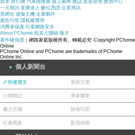
買車
旅行團
汽車險推薦
線上麻將
雜誌
星座命理
會員中心
一元簡訊
直播達人
數位憑證
企業簡訊
買網址
虛擬主機
企業郵件
廣告刊登
隱私權聲明
消費者保護
兒童網路安全
About PChome
投資人聯絡
徵才
著作權保護
｜網路家庭版權所有、轉載必究
‧Copyright PChome
Online
PChome Online and PChome are trademarks of PChome
Online Inc.
個人新聞台
快速發文
最新文章
心情雜記
美食饗宴
藝文欣賞
旅遊玩家
社會萬象
影視娛樂