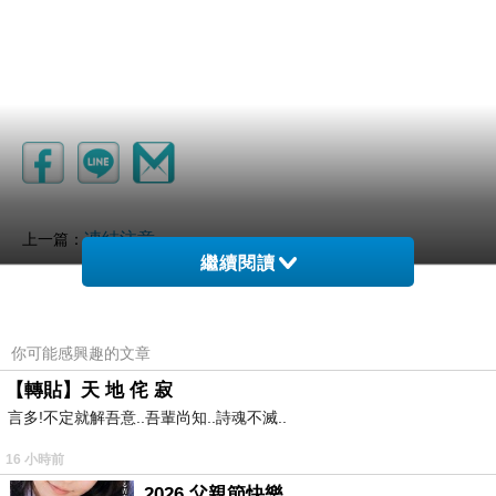
凍結注意
上一篇：
繼續閱讀
凌晨三點的煩惱
下一篇：
你可能感興趣的文章
【轉貼】天 地 侘 寂
言多!不定就解吾意..吾輩尚知..詩魂不滅..
16 小時前
2026 父親節快樂