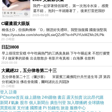
我們一起穿著情侶裝吧， 第一次泡冷水澡， 感覺
還不錯， 泡到一半就睡著了， 後來打雷把我吵
2026-08-08
醒， 手
C囉濃眉大眼版
橋係土D，但係夠傳神 「D」辦證好失禮咩。我堅強復國 國復強堅我
https://youtube.com/shorts/g9LsieQZzl8?is=hPUYUxMZMc2fLPlk
20 小時前
日記0808
早上很現世安穩 中午吃碗熱門的三媽臭臭鍋 下午午睡起來 不想打擾雙
子J 做家事的節奏 出去散散步 有影片有真相：白海豚 在飲料
2026-08-08
大藏經22，五分律卷第二十三
五分律卷第二十三（彌沙塞） 宋罽賓三藏佛陀什共竺道生等 譯 第四
分初滅諍法 佛在舍衛國，爾時諸比丘共鬪諍
15 小時前
登入
註冊
PChome首頁
線上購物
24h購物
書店
露天拍賣
比比昂代購
新聞
/
氣象
股市
個人新聞台
廣告刊登
加入聯播網
全球購物
買賣租屋
支付連
國際連
Pi 拍錢包
旅遊
服務中心