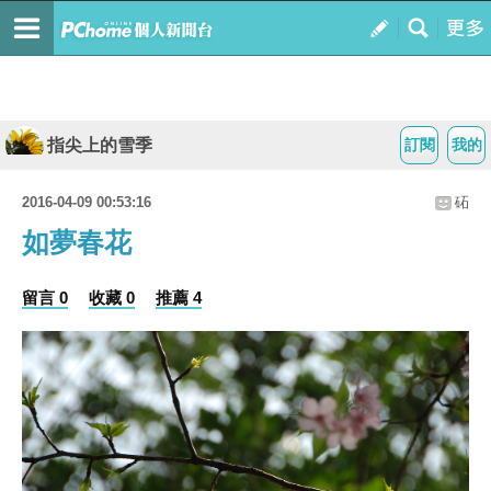
指尖上的雪季
訂閱
我的
2016-04-09 00:53:16
砳
如夢春花
留言 0
收藏 0
推薦 4