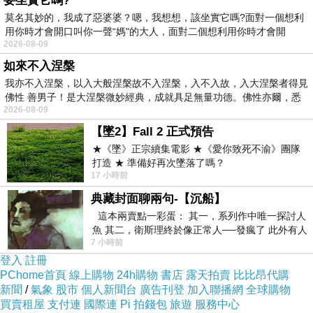
要坐實它嗎?
莫名其妙的，我成了惡婆婆？嗯，我想想，該坐實它嗎?面對一個想利
用你時才會開口叫你一聲“媽"的大人，面對二個想利用你時才會開
2026-08-09
如來不入涅槃
我亦不入涅槃，以入大般涅槃故不入涅槃，入不入故，入大涅槃者得見
佛性 善男子！是大涅槃微妙經典，成就具足無量功德。佛性亦爾，悉
2026-08-09
【墜2】Fall 2 正式預告
★《墜》正宗續集電影 ★《愛你致死不渝》團隊
打造 ★ 準備好再次墜落了嗎？
17 小時前
典藏封面聊兩句-【沉船】
這本兩賣點一彩蛋： 其一，系列作中唯一探討人
魚 其二，衛斯理終於像正常人──發瘋了 此外有人
7 小時前
在南極打死北極熊（@《地心
登入
註冊
PChome首頁
線上購物
24h購物
書店
露天拍賣
比比昂代購
新聞
/
氣象
股市
個人新聞台
廣告刊登
加入聯播網
全球購物
買賣租屋
支付連
國際連
Pi 拍錢包
旅遊
服務中心