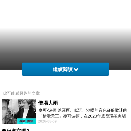
繼續閱讀
你可能感興趣的文章
借場大雨
麥可·波頓 以渾厚、低沉、沙啞的音色征服歌迷的
「情歌天王」麥可波頓，在2023年底發現罹患腦
2026-08-09
瘤「祈禱早日康復，一切都好」。