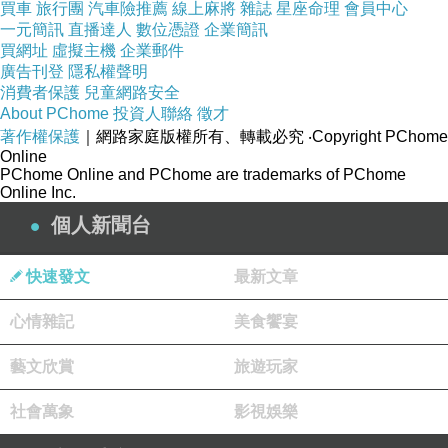
買車
旅行團
汽車險推薦
線上麻將
雜誌
星座命理
會員中心
一元簡訊
直播達人
數位憑證
企業簡訊
買網址
虛擬主機
企業郵件
廣告刊登
隱私權聲明
消費者保護
兒童網路安全
About PChome
投資人聯絡
徵才
著作權保護
｜網路家庭版權所有、轉載必究
‧Copyright PChome
Online
PChome Online and PChome are trademarks of PChome
Online Inc.
個人新聞台
快速發文
最新文章
心情雜記
美食饗宴
藝文欣賞
旅遊玩家
社會萬象
影視娛樂