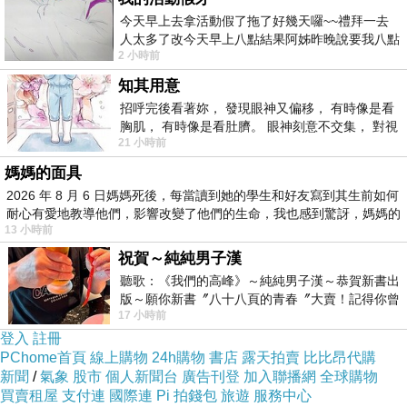
魔？儘管我早就已經知道了，彷彿裝盲作啞的先知，纖細的指
今天早上去拿活動假了拖了好幾天囉~~禮拜一去
印早已觸讀出你空白拼圖上的刻痕。該如何迴避你耀眼的坦
人太多了改今天早上八點結果阿姊昨晚說要我八點
2 小時前
去西螺農會~回到莿桐都8點半多了
誠，收留你藏不住的寂寞呢？而我，亦有我打不開的孤寂，縱
知其用意
然經過千百次的觥籌交錯，今夕撥雲之後仍見霧。
招呼完後看著妳， 發現眼神又偏移， 有時像是看
胸肌， 有時像是看肚臍。 眼神刻意不交集， 對視
21 小時前
視線不對齊， 讓我很難不
或許是我太過防備著彼此心頭鋒利的缺口，惶惑著該怎麼與你
媽媽的面具
握緊了同一個秘密，繼續雲淡風輕，聚散過往的此生。我也明
2026 年 8 月 6 日媽媽死後，每當讀到她的學生和好友寫到其生前如何
白，我們都仍靜待著下一段旅程，虛構出世界盡頭的各自風
耐心有愛地教導他們，影響改變了他們的生命，我也感到驚訝，媽媽的
13 小時前
景，互相寄出寫滿問候與祝福的明信片，並在潦草的字體之
祝賀～純純男子漢
中，偷渡所愛之人的筆劃輪廓。
聽歌：《我們的高峰》～純純男子漢～恭賀新書出
版～願你新書〞八十八頁的青春〞大賣！記得你曾
17 小時前
經在我的版留言…「好讚的圖^^感覺大家
登入
註冊
PChome首頁
線上購物
24h購物
書店
露天拍賣
比比昂代購
新聞
/
氣象
股市
個人新聞台
廣告刊登
加入聯播網
全球購物
買賣租屋
支付連
國際連
Pi 拍錢包
旅遊
服務中心