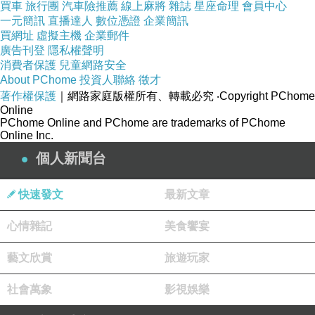
買車
旅行團
汽車險推薦
線上麻將
雜誌
星座命理
會員中心
一元簡訊
直播達人
數位憑證
企業簡訊
買網址
虛擬主機
企業郵件
廣告刊登
隱私權聲明
父後一月
上一篇：
消費者保護
兒童網路安全
About PChome
投資人聯絡
徵才
著作權保護
｜網路家庭版權所有、轉載必究
‧Copyright PChome
Online
PChome Online and PChome are trademarks of PChome
Online Inc.
個人新聞台
快速發文
最新文章
心情雜記
美食饗宴
藝文欣賞
旅遊玩家
社會萬象
影視娛樂