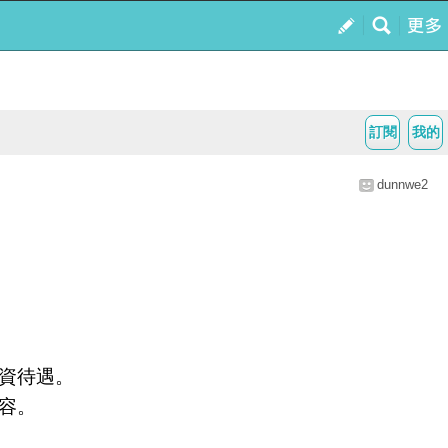
訂閱
我的
dunnwe2
資待遇。
容。