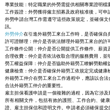
專業技能：特定職業的外勞需提供相關專業證明檔
工作簽證：外勞獲得僱主招募及政府核准後，可申
外勞申請台灣工作需遵守這些政策規定，並確保文
訊。
外勞仲介
在引進外籍勞工來台工作時，是否確保自
許可證辦理：仲介是否依法辦理外籍勞工來台的許
工作條件公開：仲介是否公開提供工作條件、薪資
合理收費：仲介是否依法收取合理的服務費用，並
勞工權益保障：仲介是否協助外籍勞工瞭解勞動權
健康檢查：仲介是否確保外籍勞工依規定完成健康
外籍勞工仲介在勞工來台工作過程中，應該以合法
合法外籍勞工仲介的重要性。
雇主担保看護申請是一個複雜的過程，因為它涉及
所有相關文件，包括有效的護照、工作合約、健
證、雇主担保信和證明文件。申請者必須確保提交