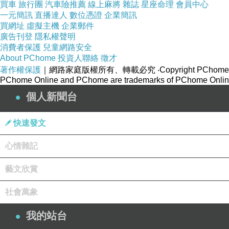
買車
旅行團
汽車險推薦
線上麻將
雜誌
星座命理
會員中心
一元簡訊
直播達人
數位憑證
企業簡訊
買網址
虛擬主機
企業郵件
廣告刊登
隱私權聲明
消費者保護
兒童網路安全
About PChome
投資人聯絡
徵才
著作權保護
｜網路家庭版權所有、轉載必究
‧Copyright PChome
PChome Online and PChome are trademarks of PChome Online
個人新聞台
快速發文
心情雜記
藝文欣賞
社會萬象
我的站台