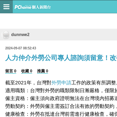
dunnwe2
2024-09-07 08:52:43
人力仲介外勞公司專人諮詢須留意！改
留言 0
收藏 0
推薦 0
截至2021年，台灣對
外勞申請
工作的政策有所調整
適用職類：台灣對外勞的職類限制日漸嚴格，僅限
僱主資格：僱主須向政府證明無法在台灣境內招募
勞動契約：外勞與僱主需簽訂合法有效的勞動契約
健康檢查：外勞在抵達台灣前需進行健康檢查，確