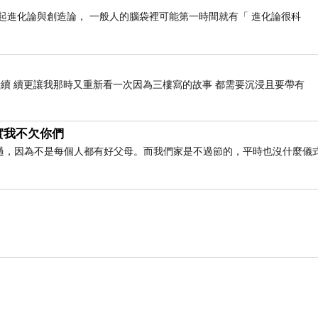
 _ 一提起進化論與創造論， 一般人的腦袋裡可能第一時間就有「 進化論很科
續 續更讓我那時又重新看一次因為三樓寫的故事 都需要沉浸且要帶有
實我不欠你們
過，因為不是每個人都有好父母。而我們家是不過節的，平時也沒什麼儀