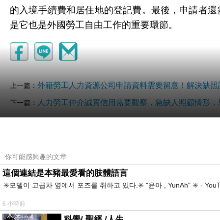
的入境手續費和居住地的登記費。最後，申請者還
是它也是外國勞工自由工作的重要環節。
外籍勞工人力資源公司申請資料需要留意！解決缺照
上一篇：
人力勞工仲介誠實信用需要觀察，急缺人照顧情形，
下一篇：
你可能感興趣的文章
這個連結是本豬最愛看的肢體語言
✳️모델이 고급차 옆에서 포즈를 취하고 있다.✳️ "윤아 , YunAh" ✳️ 
6 小時前
科學/ 聖經 /人生 .....