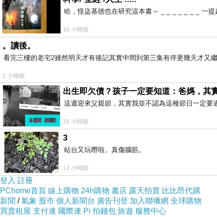
哈，怪盜基德也在研究這本書～ _ _ _ _ _ _
10 小時前
。讀後。
看完三樓的老宅2雖然明天才有後記其實中間到第三集有停更幾天才又繼
1 小時前
出生即欠債？孩子一定要知道：爸媽，其
這週迎來父親節，其實我並不認為這種節日一定要
18 小時前
3
站台又玩嘢啦。真傷腦筋。
13 小時前
登入
註冊
PChome首頁
線上購物
24h購物
書店
露天拍賣
比比昂代購
新聞
/
氣象
股市
個人新聞台
廣告刊登
加入聯播網
全球購物
買賣租屋
支付連
國際連
Pi 拍錢包
旅遊
服務中心