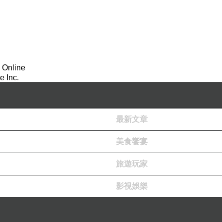
 Online
 Inc.
最新文章
美食饗宴
旅遊玩家
影視娛樂