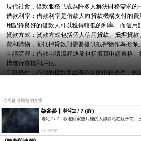
現代社會，借款服務已成為許多人解決財務需求的
借款利率：借款利率是借款人向貸款機構支付的費
用記錄良好的借款人可以獲得較低的利率，而信用
貸款方式：貸款方式包括個人信用貸款、抵押貸款
費和購物，而抵押貸款則需要提供抵押物作為擔保
申請流程：借款申請流程通常包括填寫申請表格、
構進行審核和評估。
申請條件：不同的貸款產品有不同的申請條件，包
還款方式：常見的還款方式包括等額本息還款和先
生逾期費用和影響信用記錄。
總的來說，借款服務為人們提供了解決財務需求的
你可能感興趣的文章
款約定，以確保個人財務健康。
柒參參▎老宅2 / 7 (終)
老宅2 / 7 - 歡迎回家照片裡的人靜靜站在鏡
機車抵押貸款是台灣常見的借款方式之一，尤其適
借款方式：
14 小時前
在台灣，個人可以將自己名下的機車作為抵押，向