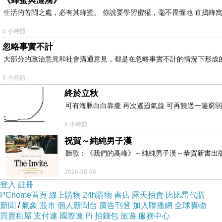
《蜂蜜與漣漪》
等。貸款金額一般根據機車價值的一定比例進行核
生活的苦悶之處，必有其蜂蜜。 你說要學習蜜獾，毫不畏懼地 直搗蜂窩
利率情況：
5 小時前
台中機車借款
的利率通常根據市場情況和個人信用
忽略事實不計
可能會獲得較低的利率。
大部分的政治意見和社會溝通意見，都是在忽略事實不計的情況下形成
注意事項：
5 小時前
在申請機車抵押貸款時，借款人應詳細閱讀貸款合
終於立秋
款，以免拖欠還款影響個人信用。另外，提前還款
可有海豚白白靠攏 再次遙迢氣旋 可再饒過一遍窮弱
總的來說，台灣的機車抵押貸款是一種方便快捷的
5 小時前
保能夠按時還款，避免不必要的財務風險。
祝賀～純純男子漢
聽歌：《我們的高峰》～純純男子漢～恭賀新書出
2026-08-06
登入
註冊
講述在台典當行的規則？借款
上一篇：
PChome首頁
線上購物
24h購物
書店
露天拍賣
比比昂代購
新聞
/
氣象
股市
個人新聞台
廣告刊登
加入聯播網
全球購物
各種貸款方式？台灣當鋪的資料！
下一篇：
買賣租屋
支付連
國際連
Pi 拍錢包
旅遊
服務中心