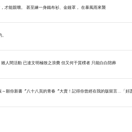
定。
，才能親嚐。 甚至練一身鐵布衫、金鐘罩， 在暴風雨來襲
狀況而定。一般而言，利率會根據借款金額、還款期
的。
約，瞭解利率、還款期限、還款方式等各項條款。同
可能會產生一定的手續費用，借款人應留意相關規定。
 雖人間活動 已達文明極致之浪費 但又何干質樸者 只能白白陪葬
借貸方式，適用於需要短期資金周轉的個人。借款人
版～願你新書〞八十八頁的青春〞大賣！記得你曾經在我的版留言…「好讚