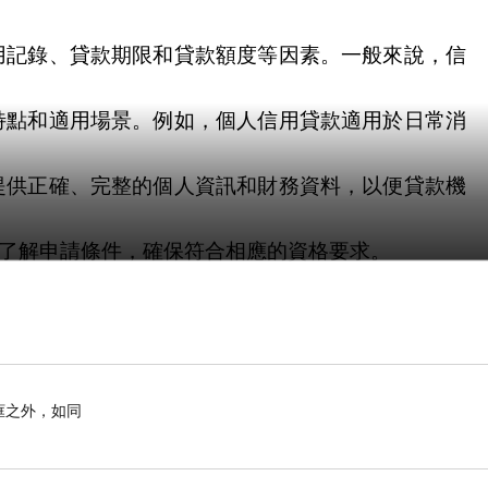
用記錄、貸款期限和貸款額度等因素。一般來說，信
特點和適用場景。例如，個人信用貸款適用於日常消
提供正確、完整的個人資訊和財務資料，以便貸款機
了解申請條件，確保符合相應的資格要求。
能力選擇適合的還款方式，並確保按時還款，避免產
款產品和還款方式，並嚴格遵守相關的借款合約和還
框之外，如同
款
的詳細內容：
要提供機車的相關證明檔，如機車登記證、行車紀錄