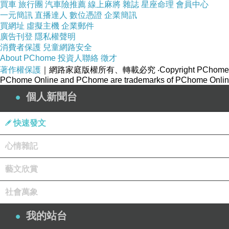
買車
旅行團
汽車險推薦
線上麻將
雜誌
星座命理
會員中心
一元簡訊
直播達人
數位憑證
企業簡訊
買網址
虛擬主機
企業郵件
廣告刊登
隱私權聲明
消費者保護
兒童網路安全
About PChome
投資人聯絡
徵才
著作權保護
｜網路家庭版權所有、轉載必究
‧Copyright PChome
PChome Online and PChome are trademarks of PChome Online
個人新聞台
快速發文
心情雜記
藝文欣賞
社會萬象
我的站台