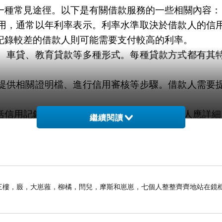
一種常見途徑。以下是有關借款服務的一些相關內容：
用，通常以年利率表示。利率水準取決於借款人的信
記錄較差的借款人則可能需要支付較高的利率。
、車貸、教育貸款等多種形式。每種貸款方式都有其
。
提供相關證明檔、進行信用審核等步驟。借款人需要
括信用記錄、收入證明、工作穩定性等。借款人應詳細
繼續閱讀
息後本還款。借款人可以根據自己的財務狀況和還款
方便途徑，但借款前應慎重考慮，選擇適合自己的貸
子前。三樓，廄，大崽蕥，柳橘，閆兒，摩斯和崽崽，七個人整整齊齊地站在鏡
用於需要快速獲得現金的個人。以下是有關
台中機車借
銀行、信貸公司或其他金融機構申請貸款。申請人需