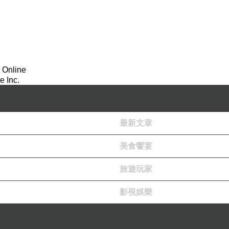
 Online
 Inc.
最新文章
美食饗宴
旅遊玩家
影視娛樂