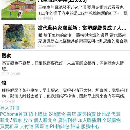
汽車電池更換(115.8.5)
和差異化的機會，以吸引更多客戶。
三輪車的電池發不起來了又要用充電方式看看也
111年的樣子汽車的是112年乾脆換新的好了~一樣
法規合規： 了解當地和行業相關的法律法規，確
22 小時前
在阿炮電池買的漲了一百多塊吧
保公司在法律框架內運營，降低法律風險。
當代藝術家盧嵐新：當塑膠袋長成了人的模樣，我們的目光是否學會了放下偏見？
業務計劃： 局勢分析信息可幫助您制定全面的業
🛍️ 放下萬物的命名：藝術與垃圾的邊界 當代藝術
家盧嵐新在此幅極具前衛突破與批判思維的複合媒
務計劃，這對於吸引投資者和金融機構的支持至
2026-08-05
材新作中，直接將被大眾定義為廢棄物
關重要。
觀察
總之，局勢分析對於成功制訂
成立公司流程
至關
察言觀色不容易，仔細觀察要做好；人生百態全都有，深刻體會人情
重要。它提供了有關市場環境和競爭情況的寶貴
暖。
2026-08-05
信息，有助於公司更好地明確目標、降低風險、
狼
提高競爭力，並確保合法運營。通過局勢分析，
昨晚經歷了某些事情，早上醒來，覺得心情不太好。坦白說，我覺得昨
您可以為公司的未來建立堅實基礎，使其能夠在
晚，那個人離我太近了，但我拒絕不掉他，因此早上醒來會有罪惡感。
9 小時前
競爭激烈的市場中蓬勃發展。
登入
註冊
局勢分析：
PChome首頁
線上購物
24h購物
書店
露天拍賣
比比昂代購
局勢分析是成功創立新公司的重要一環。以下是
新聞
/
氣象
股市
個人新聞台
廣告刊登
加入聯播網
全球購物
買賣租屋
支付連
國際連
Pi 拍錢包
旅遊
服務中心
如何進行局勢分析的步驟：