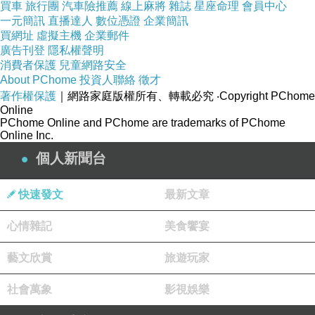
買車
旅行團
汽車險推薦
線上麻將
雜誌
星座命理
會員中心
市場調查：開始前，詳細瞭解你所在行業的市
一元簡訊
直播達人
數位憑證
企業簡訊
買網址
虛擬主機
企業郵件
場。收集有關市場規模、成長趨勢、競爭對手和
廣告刊登
隱私權聲明
目標客戶的信息。
消費者保護
兒童網路安全
About PChome
投資人聯絡
徵才
SWOT分析：進行SWOT分析，評估你的潛在業
著作權保護
｜網路家庭版權所有、轉載必究
‧Copyright PChome
務的優勢、劣勢、機會和威脅。這將幫助你制定
Online
PChome Online and PChome are trademarks of PChome
有效的策略。
Online Inc.
競爭分析：研究競爭對手，瞭解他們的產品、市
個人新聞台
場份額和營銷策略。找出你可以在市場中提供的
獨特價值。
快速發文
最新文章
目標客戶：確定你的目標客戶群體，包括他們的
心情雜記
美食饗宴
需求、偏好和購買行為。這有助於你量身打造產
品或服務。
藝文欣賞
旅遊玩家
如何成立公司
：
社會萬象
影視娛樂
成功完成局勢分析後，現在是創立公司的時候：
選擇業務結構：根據你的業務需求，選擇適合的