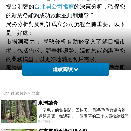
提出明智的
台北開公司推薦
的決策分析，確保您
的新業務能夠成功啟動並順利運營？
局勢分析對於制訂成立公司流程至關重要。以下
是其好處：
市場洞察力： 局勢分析有助於深入了解目標市
場，包括需求、競爭和趨勢。這使您能夠調整您
的業務模型，以更好地滿足客戶需求。
風險管理： 透過局勢分析，您可以識別出潛在風
繼續閱讀
險和挑戰，並制定應對策略，降低公司的風險。
目標設定： 分析幫助您明確定義公司的目標，確
你可能感興趣的文章
保所有行動都與實現這些目標一致。
資源分配： 了解市場情況後，您可以更明智地分
東灣踏青
「了兒」的賞花閣。回秋天。 那些毛毛蟲還有禮
配資源，確保資金、時間和人力資源得到最佳利
遇通道呢，如遇到。一個園區的工作人員撿給我們
用。
8 小時前
細賞。
競爭優勢： 通過分析競爭環境，您可以找到定位