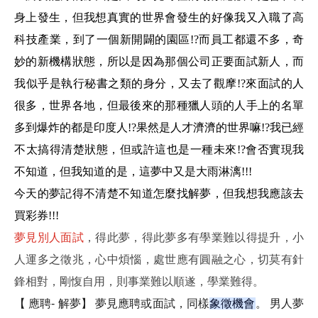
身上發生，但我想真實的世界會發生的好像我又入職了高
科技產業，到了一個新開闢的園區!?而員工都還不多，奇
妙的新機構狀態，所以是因為那個公司正要面試新人，而
我似乎是執行秘書之類的身分，又去了觀摩!?來面試的人
很多，世界各地，但最後來的那種獵人頭的人手上的名單
多到爆炸的都是印度人!?果然是人才濟濟的世界嘛!?我已經
不太搞得清楚狀態，但或許這也是一種未來!?會否實現我
不知道，但我知道的是，這夢中又是大雨淋漓!!!
今天的夢記得不清楚不知道怎麼找解夢，但我想我應該去
買彩券!!!
夢見別人面試
，得此夢，得此夢多有學業難以得提升，小
人運多之徵兆，心中煩惱，處世應有圓融之心，切莫有針
鋒相對，剛愎自用，則事業難以順遂，學業難得。
【 應聘- 解夢】 夢見應聘或面試，同樣
象徵機會
。 男人夢