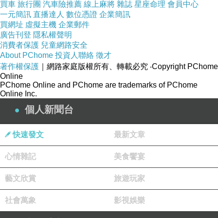
買車
旅行團
汽車險推薦
線上麻將
雜誌
星座命理
會員中心
一元簡訊
直播達人
數位憑證
企業簡訊
買網址
虛擬主機
企業郵件
廣告刊登
隱私權聲明
消費者保護
兒童網路安全
About PChome
投資人聯絡
徵才
著作權保護
｜網路家庭版權所有、轉載必究
‧Copyright PChome
Online
PChome Online and PChome are trademarks of PChome
Online Inc.
個人新聞台
快速發文
最新文章
心情雜記
美食饗宴
藝文欣賞
旅遊玩家
社會萬象
影視娛樂