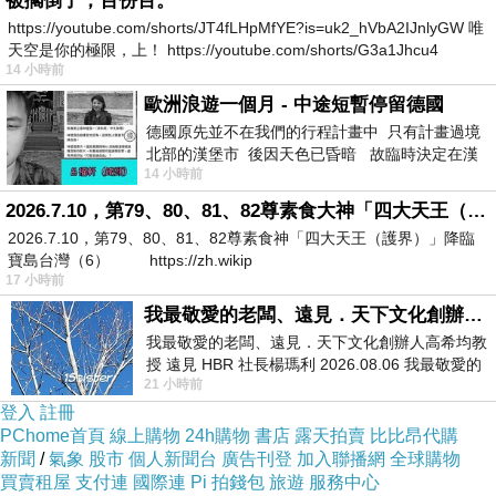
被擱倒了，百份百。
https://youtube.com/shorts/JT4fLHpMfYE?is=uk2_hVbA2IJnlyGW 唯
天空是你的極限，上！ https://youtube.com/shorts/G3a1Jhcu4
14 小時前
歐洲浪遊一個月 - 中途短暫停留德國
德國原先並不在我們的行程計畫中 只有計畫過境
北部的漢堡市 後因天色已昏暗 故臨時決定在漢
14 小時前
堡市吃晚餐和過夜
2026.7.10，第79、80、81、82尊素食大神「四大天王（護界）」降臨寶島台灣（6）
2026.7.10，第79、80、81、82尊素食神「四大天王（護界）」降臨
寶島台灣（6） https://zh.wikip
17 小時前
我最敬愛的老闆、遠見．天下文化創辦人高希均教授
我最敬愛的老闆、遠見．天下文化創辦人高希均教
授 遠見 HBR 社長楊瑪利 2026.08.06 我最敬愛的
21 小時前
老闆、遠見．天下文化創辦人高希均教
2025.01.13 撿漏
上一篇：
登入
註冊
PChome首頁
線上購物
24h購物
書店
露天拍賣
比比昂代購
2025.02.04 出軌
下一篇：
新聞
/
氣象
股市
個人新聞台
廣告刊登
加入聯播網
全球購物
買賣租屋
支付連
國際連
Pi 拍錢包
旅遊
服務中心