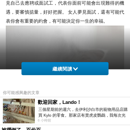
見自己去應聘或面試工，代表你面前可能會出現難得的機
遇，要審慎掂量，好好把握。 女人夢見面試，還有可能代
表你會有重要的約會，有可能決定你一生的幸福。
繼續閱讀
你可能感興趣的文章
歡迎回家，Lando！
三個星期前的週六，去伊利沙白市的寵物用品店購
買 Kylo 的零食。那家店有賣虎皮鸚鵡，我每次光
6 小時前
顧都會去看一下。他們偶爾會引進 C