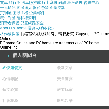
買車
旅行團
汽車險推薦
線上麻將
雜誌
星座命理
會員中心
一元簡訊
直播達人
數位憑證
企業簡訊
買網址
虛擬主機
企業郵件
廣告刊登
隱私權聲明
消費者保護
兒童網路安全
About PChome
投資人聯絡
徵才
著作權保護
｜網路家庭版權所有、轉載必究
‧Copyright PChome
Online
PChome Online and PChome are trademarks of PChome
Online Inc.
個人新聞台
快速發文
最新文章
心情雜記
美食饗宴
藝文欣賞
旅遊玩家
社會萬象
影視娛樂
【最基本的問題】