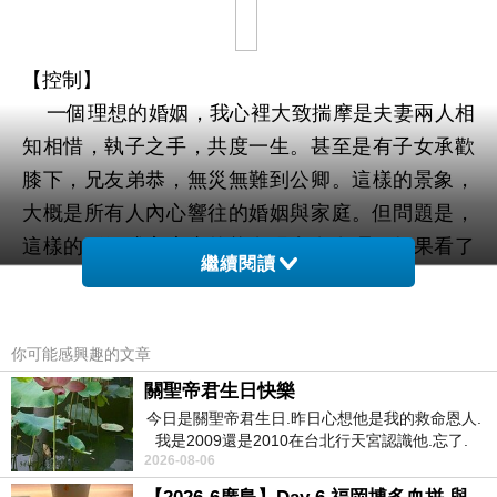
【控制】
一個理想的婚姻，我心裡大致揣摩是夫妻兩人相
知相惜，執子之手，共度一生。甚至是有子女承歡
膝下，兄友弟恭，無災無難到公卿。這樣的景象，
大概是所有人內心響往的婚姻與家庭。但問題是，
這樣的婚姻或家庭真的能在現實存在嗎？如果看了
繼續閱讀
電影《控制》，或許會把我們對婚姻的美好逐一打
破，代之而起的是恐怖與驚悚。一開幕就是做丈夫
的尼克‧鄧恩(Ben Affleck飾)想把老婆愛咪‧艾略特
你可能感興趣的文章
(Rosamund Pike飾)的腦袋打開來看，瞧瞧她到底
關聖帝君生日快樂
在想什麼。
今日是關聖帝君生日.昨日心想他是我的救命恩人.
我是2009還是2010在台北行天宮認識他.忘了.
當愛咪劫後餘生，準備與尼克進行電視節目的專
2026-08-06
一個奇摩交友的網友學
訪，夫妻兩人信步走到樓上有了一段私密對話：