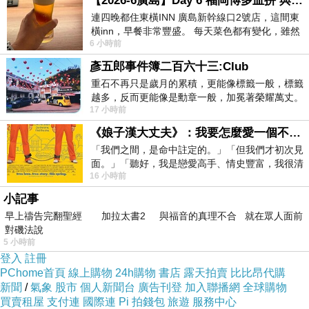
【2026-6廣島】Day 6 福岡博多血拼 與機場接送少年司機深夜對談
尼克：「對，我愛過你。但後來我們互相憎
連四晚都住東橫INN 廣島新幹線口2號店，這間東
恨，試圖控制對方，為彼此帶來痛苦。」
橫inn，早餐非常豐盛。 每天菜色都有變化，雖然
6 小時前
看到工作人員拿出料理包加熱，但
愛咪：「這就是婚姻。」
彥五郎事件簿二百六十三:Club
原本相愛的兩人，曾幾何時變得如此互相憎恨，
重石不再只是歲月的累積，更能像標籤一般，標籤
必需以控制為手段使對方就範，但卻適得其反，痛
越多，反而更能像是勳章一般，加冕著榮耀萬丈。
17 小時前
習慣一如縱容，成了再難輕輕放下的罪證
苦橫生。愛咪的詮釋是：「這就是婚姻。」如果這
《娘子漢大丈夫》：我要怎麼愛一個不存在的人？
就是婚姻，想必許多人都會如同尼克般，欲逃之而
「我們之間，是命中註定的。」「但我們才初次見
後快，然而這婚姻已成了牢籠，做丈夫的尼克逃不
面。」「聽好，我是戀愛高手、情史豐富，我很清
掉，因為有新生兒還等著以後要叫他爸爸。
16 小時前
楚這種感覺，你我之間的那種感覺，現
小記事
早上禱告完翻聖經 加拉太書2 與福音的真理不合 就在眾人面前
對磯法說
5 小時前
登入
註冊
PChome首頁
線上購物
24h購物
書店
露天拍賣
比比昂代購
新聞
/
氣象
股市
個人新聞台
廣告刊登
加入聯播網
全球購物
買賣租屋
支付連
國際連
Pi 拍錢包
旅遊
服務中心