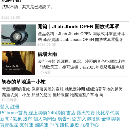
沈默不語，其實是已經說了。
旅人
2026-08-08
2016-01-08 21:48:36
開箱｜JLab Jbuds OPEN 開放式耳罩藍牙耳機 - 設計美學，輕巧、透氣、環境音全物理達成！
謝賞紅樓它們的生命線
產品名稱：JLab Jbuds OPEN 開放式耳罩藍牙耳
機 產品資訊 JLab Jbuds OPEN 開放式耳罩藍牙
假期快樂
2026-08-08
耳機評語：非常有特色，值得喜愛美型工
借場大雨
紫白馬
麥可·波頓 以渾厚、低沉、沙啞的音色征服歌迷的
2008-11-17 11:20:55
「情歌天王」麥可波頓，在2023年底發現罹患腦
你好^^
5 小時前
瘤「祈禱早日康復，一切都好」。
版主回應
初春的草地遇ㄧ小蛇
午安~~^_^
青黑相間的花紋 像穿著美麗的春服 牠氣定神閒 緩緩沿著草地的起伏
2008-11-17 13:19:26
爬過坑洞、小丘 那麼的悠閒 無所畏懼 牠爬過整片草地 向
10 小時前
登入
註冊
晴
PChome首頁
線上購物
24h購物
書店
露天拍賣
比比昂代購
2008-11-11 12:23:44
新聞
/
氣象
股市
個人新聞台
廣告刊登
加入聯播網
全球購物
傳說的故事太多
買賣租屋
支付連
國際連
Pi 拍錢包
旅遊
服務中心
久了常會淪為八卦