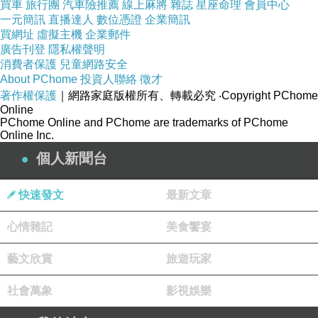
買車
旅行團
汽車險推薦
線上麻將
雜誌
星座命理
會員中心
一元簡訊
直播達人
數位憑證
企業簡訊
^_^
買網址
虛擬主機
企業郵件
廣告刊登
隱私權聲明
版主回應
消費者保護
兒童網路安全
哈~~~說得好
About PChome
投資人聯絡
徵才
就因為八卦才會被傳
著作權保護
｜網路家庭版權所有、轉載必究
‧Copyright PChome
^_^
Online
2008-11-11 16:28:43
PChome Online and PChome are trademarks of PChome
Online Inc.
個人新聞台
看更多回應
快速發文
最新文章
心情雜記
美食饗宴
藝文欣賞
旅遊玩家
社會萬象
影視娛樂