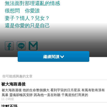
無法面對那理還亂的情感
很想問 你愛誰
妻子？情人？兒女？
還是你愛的只是自己
繼續閱讀
姻緣
上一篇：
戲的聯想
下一篇：
你可能感興趣的文章
被大海路過後
被大海路過後 他的生命整個擴大 看到宇宙的日月星辰 有風有歌有浪有
風暴 靈魂卻極其安靜 因為他一直在聆聽 千萬道拍打而來的
11 小時前
沈默不語