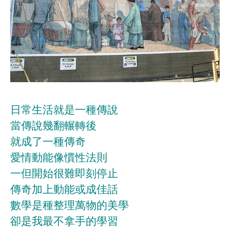
日常生活就是一種傳說
當傳說幾翻輾轉後
就成了一種傳奇
愛情動能像慣性法則
一但開始很難即刻停止
傳奇加上動能或成佳話
數學是種整理萬物的美學
卻是我最不拿手的學習