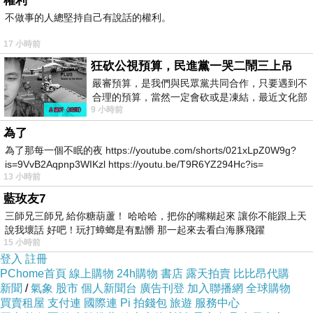
權利
不做事的人總堅持自己有說話的權利。
17 小時前
狂砍公視預算，民進黨一哭二鬧三上吊
嚴審預算，是我們與民眾黨共同合作，只要遇到不
合理的預算，當然一定會砍或是凍結，最近文化部
9 小時前
要編列公視和Taiwan plus預算，在110年
為了
為了那每一個不眠的夜 https://youtube.com/shorts/021xLpZ0W9g?
is=9VvB2Aqpnp3WIKzl https://youtu.be/T9R6YZ294Hc?is=
13 小時前
藍玫友7
三師兄三師兄 給你糖葫蘆！ 哈哈哈，把你的嘴糊起來 讓你不能跟上天
說我壞話 好吧！玩打蟑螂是有點髒 那一起來去看白海豚飛躍
15 小時前
登入
註冊
PChome首頁
線上購物
24h購物
書店
露天拍賣
比比昂代購
新聞
/
氣象
股市
個人新聞台
廣告刊登
加入聯播網
全球購物
買賣租屋
支付連
國際連
Pi 拍錢包
旅遊
服務中心