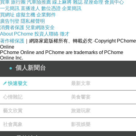
買車
旅行團
汽車險推薦
線上麻將
雜誌
星座命理
會員中心
一元簡訊
直播達人
數位憑證
企業簡訊
買網址
虛擬主機
企業郵件
廣告刊登
隱私權聲明
消費者保護
兒童網路安全
About PChome
投資人聯絡
徵才
著作權保護
｜網路家庭版權所有、轉載必究
‧Copyright PChome
Online
PChome Online and PChome are trademarks of PChome
Online Inc.
個人新聞台
快速發文
最新文章
心情雜記
美食饗宴
藝文欣賞
旅遊玩家
社會萬象
影視娛樂