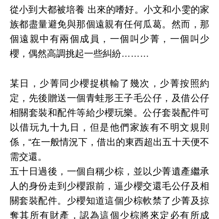
從小到大都被培養 出來的嗜好。小文和小雯的家
族都盡量避免與那個遠親有任何瓜葛。然而，那
個遠親中有兩個成員，一個叫少菁，一個叫少
櫻，偶然高調挑起一些糾紛………
某日，少菁同少櫻捉棋輸了幾次，少菁按照約
定，先後贈送一個青蛙形王子毛公仔，及借公仔
相關套裝和配件等給少櫻玩樂。公仔套裝配件可
以借玩九十九日，但是他們家族有不明文規則
係，“在一般情況下，借出的東西超出五十天便不
需交還。
五十日過後，一個自稱少棕，並以少菁遺產繼承
人的身份走到少櫻跟前，逼少櫻交還毛公仔及相
關套裝配件。少櫻知道這個少棕軟禁了少菁及掠
奪其所有財產，認為這個少棕將來定必有所成