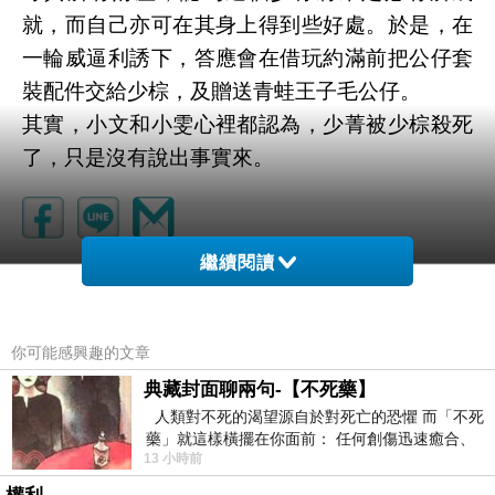
就，而自己亦可在其身上得到些好處。於是，在
一輪威逼利誘下，答應會在借玩約滿前把公仔套
裝配件交給少棕，及贈送青蛙王子毛公仔。
其實，小文和小雯心裡都認為，少菁被少棕殺死
了，只是沒有說出事實來。
繼續閱讀
你可能感興趣的文章
典藏封面聊兩句-【不死藥】
人類對不死的渴望源自於對死亡的恐懼 而「不死
藥」就這樣橫擺在你面前： 任何創傷迅速癒合、
13 小時前
停止衰老、痛覺消失…堪