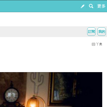
訂閱
我的
丫奧