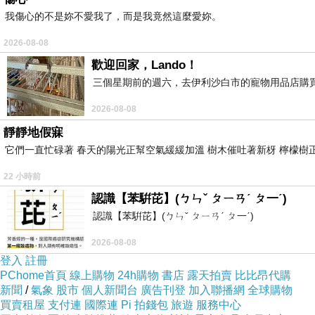
我傷心的不是妳不愛我了，而是我竟然這麼愛妳。
2026-08-08
歡迎回家，Lando！
三個星期前的週六，去伊利沙白市的寵物用品店購買 
2026-08-08
靜靜地假寐
它們一直忙碌著 春天的陽光正幫空氣緩緩加溫 樹木催吐著新枒 檸檬樹
22 小時前
認識【苯騈芘】(ㄅㄣˇ ㄆㄧㄢˊ ㄆ一ˊ)
認識【苯騈芘】(ㄅㄣˇ ㄆㄧㄢˊ ㄆ一ˊ)
2026-08-08
登入
註冊
PChome首頁
線上購物
24h購物
書店
露天拍賣
比比昂代購
新聞
/
氣象
股市
個人新聞台
廣告刊登
加入聯播網
全球購物
買賣租屋
支付連
國際連
Pi 拍錢包
旅遊
服務中心