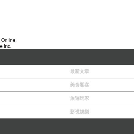
 Online
 Inc.
最新文章
美食饗宴
旅遊玩家
影視娛樂