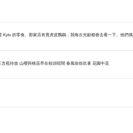
Kylo 的零食。那家店有賣虎皮鸚鵡，我每次光顧都會去看一下。他們偶
正含苞待放 山櫻與桃花早在枝頭喧鬧 春風徐徐吹著 花園中花