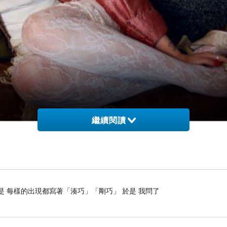
繼續閱讀
Milly Cope
ated debut album
Be Sweet to Me
today.
是 每樣的出現都寫著「湊巧」「剛巧」 於是 我問了