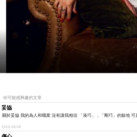
Violet Grohl officially released her highly anticip
你可能感興趣的文章
妥協
關於妥協 我的為人和職業 沒有讓我相信 「湊巧」，「剛巧」的餘地 可
2026-08-08
傷心