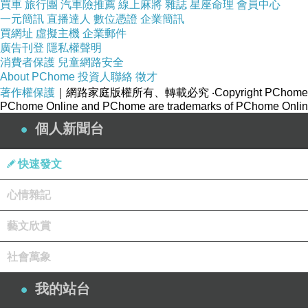
買車
旅行團
汽車險推薦
線上麻將
雜誌
星座命理
會員中心
一元簡訊
直播達人
數位憑證
企業簡訊
買網址
虛擬主機
企業郵件
廣告刊登
隱私權聲明
消費者保護
兒童網路安全
About PChome
投資人聯絡
徵才
著作權保護
｜網路家庭版權所有、轉載必究
‧Copyright PChome
PChome Online and PChome are trademarks of PChome Online
個人新聞台
快速發文
心情雜記
藝文欣賞
社會萬象
我的站台