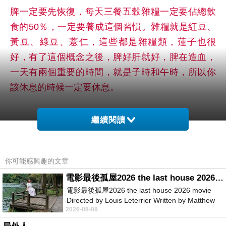
脾一定要先恢復，每天三餐五穀雜糧一定要佔總飲
食的50％，一定要養成這個習慣。雜糧就是紅豆、
黃豆、綠豆、薏仁，這些都是雜糧類，蓮子也很
好，有了這個概念之後，脾好肝就好，脾在造血，
一天有兩個重要的時間，就是子時和午時，所以你
該休息的時候一定要休息。
繼續閱讀
現在的人大部分都是肝不好，為什麼不好？
你可能感興趣的文章
電影最後孤屋2026 the last house 2026 movie
電影最後孤屋2026 the last house 2026 movie
Directed by Louis Leterrier Written by Matthew
晚睡、吃油炸的東西、壞脾氣，這三個正是肝的三
2026-08-08
Robinson Starring Greta Lee Wa
大剋星。油包肝，你吃油的東西，油把整個肝包