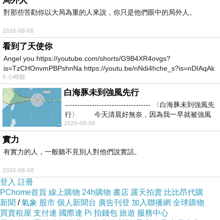
局外人
住，肝的功能完全喪失了，所以我們不要吃得太
對那些苦勸你以大局為重的人來說，你只是他們眼中的局外人。
油。
2026-08-08
看到了天使你
Angel you https://youtube.com/shorts/G9B4XR4ovgs?
is=TzCHOnvmPBPshnNa https://youtu.be/nNdi4hche_s?is=nDIAqAk
5 小時前
當我們身體感覺不適的時候，疾病在糾正人的過
白海豚未到強風先行
失，用身體的痛苦管教他，有痛苦的時候，代表我
----------------------------------- 〈白海豚未到強風先
們要改變。
行〉 今天清晨好無奈，因為我一早就被強風
2026-08-08
實力
有實力的人，一般聽不見別人對他們說實話。
2026-08-08
每天早上，你上廁所感覺很困難，這個表示什麼？
登入
註冊
你身體纖維素攝取量完全不足，為什麼美國得大腸
PChome首頁
線上購物
24h購物
書店
露天拍賣
比比昂代購
新聞
/
氣象
股市
個人新聞台
廣告刊登
加入聯播網
全球購物
癌比例那麼高，中國大陸沿海地區得大腸癌的人那
買賣租屋
支付連
國際連
Pi 拍錢包
旅遊
服務中心
麼多。