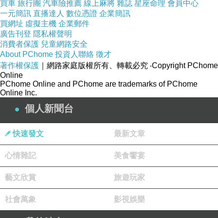
買車
旅行團
汽車險推薦
線上麻將
雜誌
星座命理
會員中心
一元簡訊
直播達人
數位憑證
企業簡訊
買網址
虛擬主機
企業郵件
廣告刊登
隱私權聲明
消費者保護
兒童網路安全
About PChome
投資人聯絡
徵才
中國的內地平常研究發現，根本沒有腸癌，因為每
著作權保護
｜網路家庭版權所有、轉載必究
‧Copyright PChome
天上廁所都很順，一坐下去，噗隆，噗隆噗隆！每
Online
PChome Online and PChome are trademarks of PChome
條都像香蕉，好漂亮！而且排列整齊。
Online Inc.
個人新聞台
快速發文
最新文章
如果你上廁所有困難，這表示什麼？萬病之源，都
心情雜記
美食饗宴
是從你的大腸不能正常排泄開始。
藝文欣賞
旅遊玩家
社會萬象
影視娛樂
你如果大腸很好的時候，你早上應該不是自己醒過