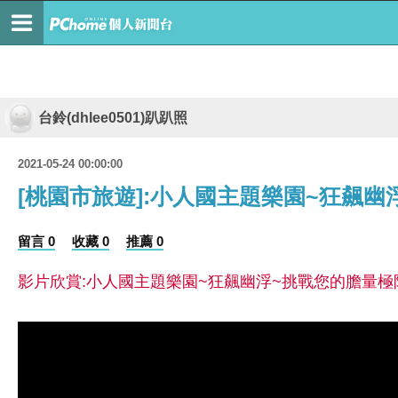
台鈴(dhlee0501)趴趴照
2021-05-24 00:00:00
[桃園市旅遊]:小人國主題樂園~狂飆幽
留言 0
收藏 0
推薦 0
影片欣賞:小人國主題樂園~狂飆幽浮~挑戰您的膽量極限