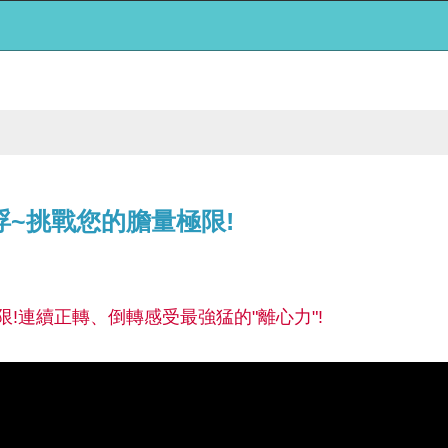
浮~挑戰您的膽量極限!
!連續正轉、倒轉感受最強猛的"離心力"!