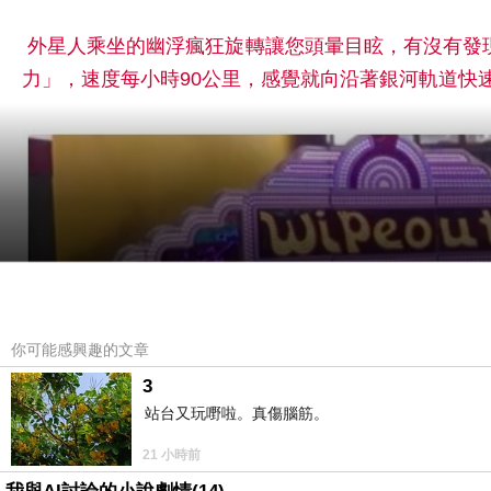
外星人乘坐的幽浮瘋狂旋轉讓您頭暈目眩，有沒有發
力」，速度每小時90公里，感覺就向沿著銀河軌道快
你可能感興趣的文章
3
站台又玩嘢啦。真傷腦筋。
21 小時前