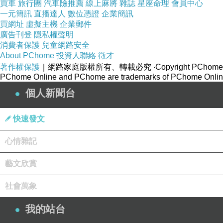
買車
旅行團
汽車險推薦
線上麻將
雜誌
星座命理
會員中心
一元簡訊
直播達人
數位憑證
企業簡訊
買網址
虛擬主機
企業郵件
廣告刊登
隱私權聲明
消費者保護
兒童網路安全
About PChome
投資人聯絡
徵才
著作權保護
｜網路家庭版權所有、轉載必究
‧Copyright PChome
影片欣賞:小人國主題樂園~狂飆幽浮~挑戰您的膽量極限
PChome Online and PChome are trademarks of PChome Online
https://youtu.be/HEq2teqA_y0
個人新聞台
快速發文
心情雜記
[桃園市]:小人國主題樂園~遊樂園、水樂園、動感樂
上一篇：
藝文欣賞
社會萬象
我的站台