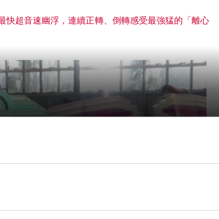
最快超音速幽浮，連續正轉、倒轉感受最強猛的「離心