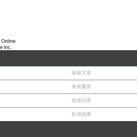
 Online
!連續正轉、倒轉感受最強猛的"離心力"!
 Inc.
最新文章
美食饗宴
園不限次數一票玩到底
旅遊玩家
影視娛樂