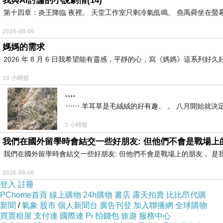
我與AI討論的小說劇情(14)
第十四章：炎王降臨 夜裡。 天堂工作室只剩冷氣低鳴。 堯禹舜坐在螢幕前
2026-08-06
媽媽的需求
2026 年 8 月 6 日我希望能有靈感，平靜的心，寫《媽媽》這系
18 小時前
….
⋯⋯ 羊耳草是毛絨絨的好有趣。 。 八月開始就決
3 小時前
我們在國外留學時會結交一些好朋友: 但他們不會是戰場上
我們在國外留學時會結交一些好朋友: 但他們不會是戰場上的朋友， 
2026-08-06
登入
註冊
PChome首頁
線上購物
24h購物
書店
露天拍賣
比比昂代購
新聞
/
氣象
股市
個人新聞台
廣告刊登
加入聯播網
全球購物
買賣租屋
支付連
國際連
Pi 拍錢包
旅遊
服務中心