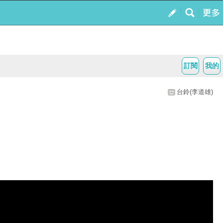
訂閱
我的
台鈴(李道雄)