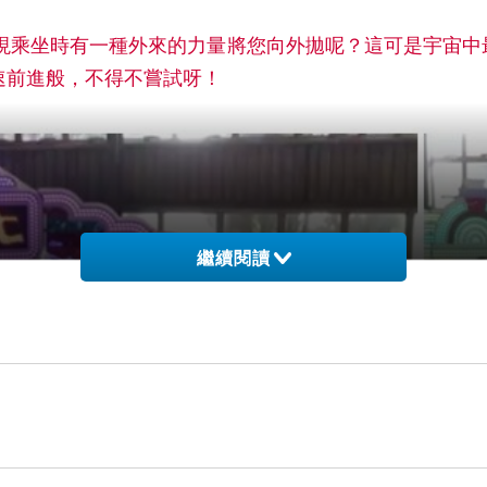
現乘坐時有一種外來的力量將您向外拋呢？這可是宇宙中
速前進般，不得不嘗試呀！
繼續閱讀