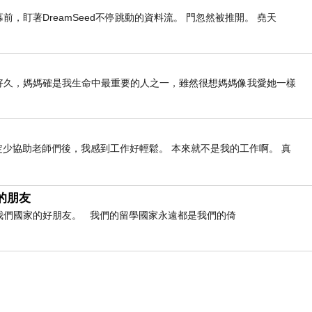
，盯著DreamSeed不停跳動的資料流。 門忽然被推開。 堯天
列好久好久，媽媽確是我生命中最重要的人之一，雖然很想媽媽像我愛她一樣
定少協助老師們後，我感到工作好輕鬆。 本來就不是我的工作啊。 真
的朋友
是我們國家的好朋友。 我們的留學國家永遠都是我們的倚