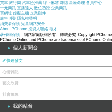
買車
旅行團
汽車險推薦
線上麻將
雜誌
星座命理
會員中心
一元簡訊
直播達人
數位憑證
企業簡訊
買網址
虛擬主機
企業郵件
廣告刊登
隱私權聲明
消費者保護
兒童網路安全
About PChome
投資人聯絡
徵才
著作權保護
｜網路家庭版權所有、轉載必究
‧Copyright PChome
PChome Online and PChome are trademarks of PChome Online
個人新聞台
快速發文
心情雜記
藝文欣賞
社會萬象
我的站台