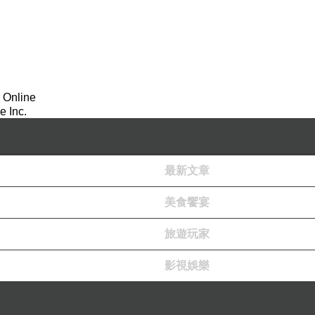
 Online
 Inc.
最新文章
美食饗宴
旅遊玩家
影視娛樂