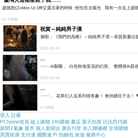
*臺灣人造衛星救了我……
趙德恕(Zoldos Ur.)神父還活著的時候: 他怕見太陽光 我有一次去
15 小時前
祝賀～純純男子漢
聽歌：《我們的高峰》～純純男子漢～恭賀新書出
2026-08-06
…
⋯⋯ Ai製圖 。 白色秋海棠花的幻形。 整體很Ai質感。
2026-08-06
…
⋯⋯ 。 花草幻人這系列很有趣！ 會持續玩下去！ 
4 小時前
登入
註冊
PChome首頁
線上購物
24h購物
書店
露天拍賣
比比昂代購
新聞
/
氣象
股市
個人新聞台
廣告刊登
加入聯播網
全球購物
買賣租屋
支付連
國際連
Pi 拍錢包
旅遊
服務中心