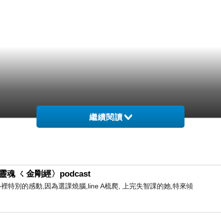
繼續閱讀
魂 ㄑ金剛經〉podcast
心裡特別的感動,因為選課燒腦,line A梳爬, 上完失智課的她,特來傾