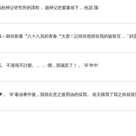
上趙德恕神父研究所的課程， 趙神父把窗簾放下， 他說:陽
版～願你新書〞八十八頁的青春〞大賣！記得你曾經在我的版留言…「好讚
 不過我不討厭。 。 ... 嗯，我滿意了！ 。 🐻 昨中
🧡 。 🐻 毒油事件後，我很在意之後用油的採買。 前天購買了我之前就很