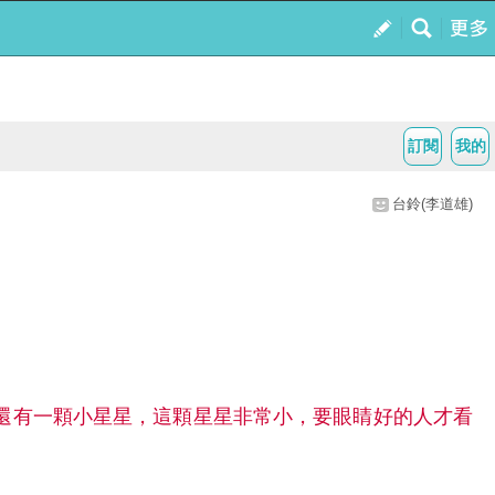
訂閱
我的
台鈴(李道雄)
還有一顆小星星，這顆星星非常小，要眼睛好的人才看