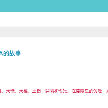
素A的故事
璇、天璣、天權、玉衡、開陽和瑤光。在開陽星的旁邊，