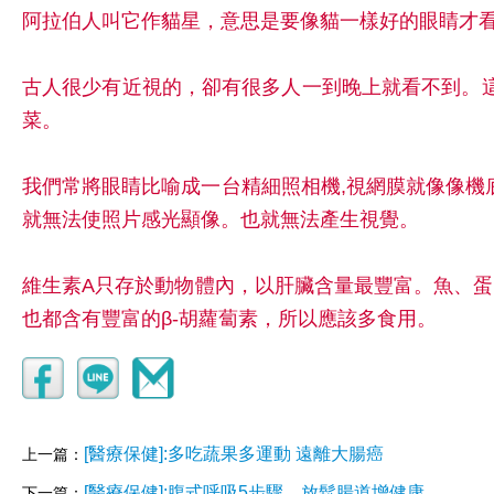
阿拉伯人叫它作貓星，意思是要像貓一樣好的眼睛才
古人很少有近視的，卻有很多人一到晚上就看不到。
菜。
我們常將眼睛比喻成一台精細照相機,視網膜就像像機
就無法使照片感光顯像。也就無法產生視覺。
維生素A只存於動物體內，以肝臟含量最豐富。魚、蛋
也都含有豐富的β-胡蘿蔔素，所以應該多食用。
[醫療保健]:多吃蔬果多運動 遠離大腸癌
上一篇：
[醫療保健]:腹式呼吸5步驟 放鬆腸道增健康
下一篇：