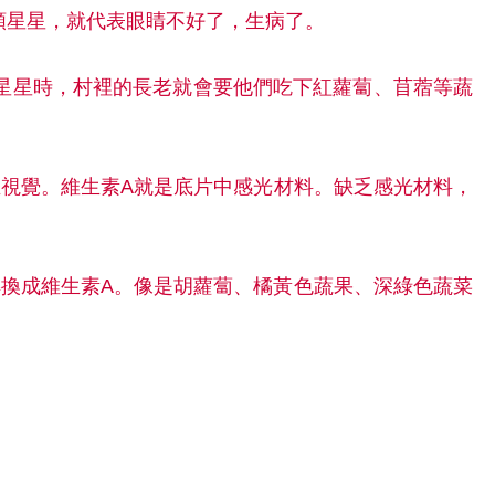
顆星星，就代表眼睛不好了，生病了。
星星時，村裡的長老就會要他們吃下紅蘿蔔、苜蓿等蔬
生視覺。維生素A就是底片中感光材料。缺乏感光材料，
轉換成維生素A。像是胡蘿蔔、橘黃色蔬果、深綠色蔬菜