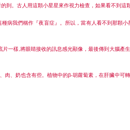
看的到。古人用這顆小星星來作視力檢查，如果看不到這
這種病我們稱作『夜盲症』。所以，當有人看不到那顆小
底片一樣,將眼睛接收的訊息感光顯像，最後傳到大腦產
、肉、奶也含有些。植物中的β-胡蘿蔔素，在肝臟中可