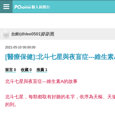
台鈴(dhlee0501)趴趴照
2021-05-10 00:00:00
[醫療保健]:北斗七星與夜盲症---維生
留言 0
收藏 0
推薦 1
北斗七星與夜盲症---維生素A的故事
北斗七星，每顆都取有好聽的名字，依序為天樞、天
的到。