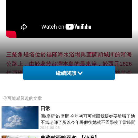
三貂角燈塔位於福隆海水浴場與宜蘭頭城間的濱海
公路上，由於處於台灣本島的最東岸，於西元1626
年西班牙人路過於此，因驚豔於它的美，而將其命
繼續閱讀
名為「聖地牙哥」。如今在山坡草地依舊可尋當年
建堡遺跡。
你可能感興趣的文章
日常
圖/摩斯文/摩斯 今年初可可就跟我提她要離職了她
不當老師了所以今年暑假後她就不回學校了當時問
2026-08-05
她不是很喜歡幼幼班的小朋友嗎捨得不