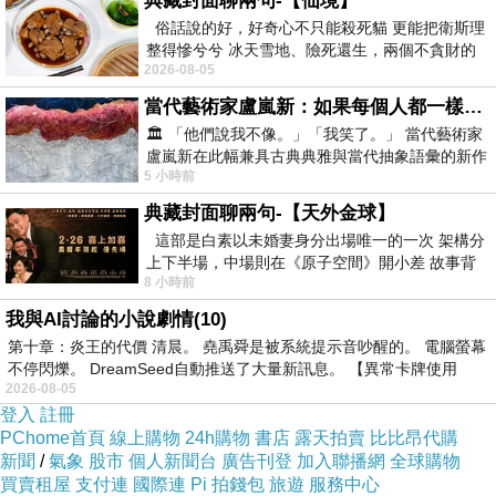
典藏封面聊兩句-【仙境】
俗話說的好，好奇心不只能殺死貓 更能把衛斯理
整得慘兮兮 冰天雪地、險死還生，兩個不貪財的
2026-08-05
人尋什麼寶？ 人家追尋愛情還
當代藝術家盧嵐新：如果每個人都一樣，這世界該有多無聊？
🏛️ 「他們說我不像。」「我笑了。」 當代藝術家
盧嵐新在此幅兼具古典典雅與當代抽象語彙的新作
5 小時前
中，以沈靜的藍色空間為背景，描繪了
典藏封面聊兩句-【天外金球】
這部是白素以未婚妻身分出場唯一的一次 架構分
上下半場，中場則在《原子空間》開小差 故事背
8 小時前
景影射西藏境外流亡 地下組織
我與AI討論的小說劇情(10)
第十章：炎王的代價 清晨。 堯禹舜是被系統提示音吵醒的。 電腦螢幕
不停閃爍。 DreamSeed自動推送了大量新訊息。 【異常卡牌使用
2026-08-05
登入
註冊
PChome首頁
線上購物
24h購物
書店
露天拍賣
比比昂代購
新聞
/
氣象
股市
個人新聞台
廣告刊登
加入聯播網
全球購物
買賣租屋
支付連
國際連
Pi 拍錢包
旅遊
服務中心