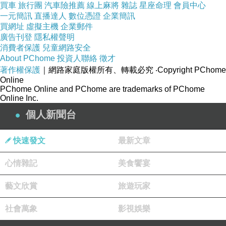
買車
旅行團
汽車險推薦
線上麻將
雜誌
星座命理
會員中心
一元簡訊
直播達人
數位憑證
企業簡訊
買網址
虛擬主機
企業郵件
廣告刊登
隱私權聲明
消費者保護
兒童網路安全
About PChome
投資人聯絡
徵才
著作權保護
｜網路家庭版權所有、轉載必究
‧Copyright PChome
Online
PChome Online and PChome are trademarks of PChome
Online Inc.
個人新聞台
快速發文
最新文章
心情雜記
美食饗宴
特別是一到晨昏日月交接之際，可觀看到整片東北
藝文欣賞
旅遊玩家
角海岸那美麗迷人、夢幻浪漫般的奇景，而有「台
社會萬象
影視娛樂
灣眼睛」之稱。此處也是最佳的賞景及攝影取景之
地。因此，每年吸引許多遊客慕名而來，只為一看