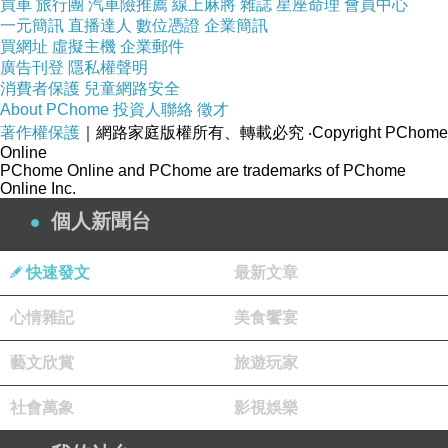
買車
旅行團
汽車險推薦
線上麻將
雜誌
星座命理
會員中心
浮誇但是氣場壓迫感十足的她. 很棒!
一元簡訊
直播達人
數位憑證
企業簡訊
買網址
虛擬主機
企業郵件
這部劇每個故事都邀請很厲害的人來客串, 給足
廣告刊登
隱私權聲明
觀眾驚喜與期待. 首集的姚淳耀演的喪屍,不會恐
消費者保護
兒童網路安全
About PChome
投資人聯絡
徵才
怖, 還很有喜感. 最讓我驚喜的是張軒睿, 習慣了
著作權保護
｜網路家庭版權所有、轉載必究
‧Copyright PChome
用九柑仔店, 充滿陽光氣息的他,想不到這樣笑容
Online
的人去演反派, 也駕馭的那麼好, 笑得越陽光, 反
PChome Online and PChome are trademarks of PChome
Online Inc.
而讓人更不寒而慄, 這真的是太大的反差.
個人新聞台
再分享下去, 可能就暴雷太多,影響觀賞情緒了. 但
是真心推薦這部劇, 可以讓你在下班之後, 放鬆你
快速發文
最新文章
的心情~
心情雜記
美食饗宴
藝文欣賞
旅遊玩家
社會萬象
影視娛樂
星漢燦爛.月升滄海
上一篇：