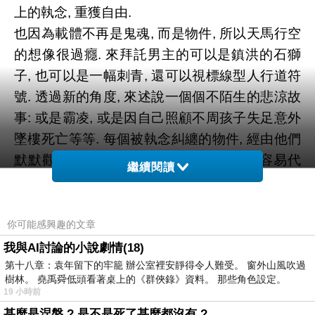
上的執念, 重獲自由.
也因為載體不再是鬼魂, 而是物件, 所以天馬行空
的想像很過癮. 來拜託男主的可以是鎮洪的石獅
子, 也可以是一幅刺青, 還可以視標線型人行道符
號. 透過新的角度, 來述說一個個不陌生的悲涼故
事: 或是霸凌, 或是因自己照顧不周孩子失足意外
墜樓死亡等等. 每個被執念糾纏的物件, 經由他們
默默觀察的第三者角度來述說, 讓觀眾更容易代
繼續閱讀
入. 因為我們本身最基本的角色, 也就是默默的旁
觀者.
厭世中二又莫名善良到底的男主, 總是很容易說
你可能感興趣的文章
出我們面對這些狀況的真正心聲. 不知道是否導
我與AI討論的小說劇情(18)
演的取景角度問題, 總覺得這部劇裡, 男主總是一
第十八章：袁年留下的牢籠 辦公室裡安靜得令人難受。 窗外山風吹過
樹林。 堯禹舜低頭看著桌上的《群俠錄》資料。 那些角色設定。
直用厭世讀三白眼看待一切, 真的很容易認為男
19 小時前
主就是一個一事無成的混混. 但明明我看演員其
甚麼是涅槃 ? 是不是死了甚麼都沒有 ?