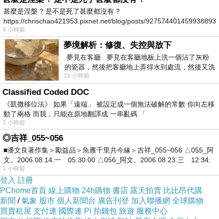
他作品的照片, 就完全看不出來那種混混氣質. 這
甚麼是涅槃 ? 是不是死了甚麼都沒有 ?
https://chrischao421953.pixnet.net/blog/posts/927574401459938893
樣曾敬驊算不算劇拋臉?
4 小時前
這部劇的女主角算是宋云樺, 但是跟男主沒有任
夢境解析：修復、失控與放下
何曖昧感情線, 比較像是姊弟般的互動跟相處. 這
夢見在客廳 夢見在客廳地板上洗一個沾了灰粉
的瓷器，然後把客廳地上弄得水到處流，然後又洗
部跟男主有曖昧感情線的是男二, 彭千佑. 說真的,
19 小時前
一頂棒球潮帽，後來發現帽
他真的是一臉優等模範生的白淨臉. 但我完全沒
Classified Coded DOC
想到, 他其實大曾敬驊五歲. 演起中學生或是大學
《凱撒移位法》 如果「遠端」 被設定成一個無法破解的常數 你向左移
生, 還是有演出很嫩的感覺. 厲害!
動了兩格 而我，只能在原地翻譯成 一串亂碼 「
3 小時前
這部劇裡, 我也算是第一次覺得楊謹華好會演啊.
◎吉祥_055~056
之前她多半是演女主角, 或許是因為這樣, 可以感
■潘文良著作集＞勵益品＞魚雁千里共今緣＞吉祥_055~056 △055_阿
受到她的努力詮釋. 但是這部劇, 她演的人物個性
文。2006.08.14.一 05:30:00 △056_阿文。2006.08.23.三 12:34:
3 小時前
跟之前的角色差很多, 但是她演得很自然到位. 尤
登入
註冊
其是第一集, 身為髮型師的她, 聽到兒子說要到外
PChome首頁
線上購物
24h購物
書店
露天拍賣
比比昂代購
面去剪頭髮, 不要她這個媽媽來剪, 瞬間那個氣氛
新聞
/
氣象
股市
個人新聞台
廣告刊登
加入聯播網
全球購物
買賣租屋
支付連
國際連
Pi 拍錢包
旅遊
服務中心
凝結, 讓兒子嚇得落荒而逃的戲, 讓我看到一個不