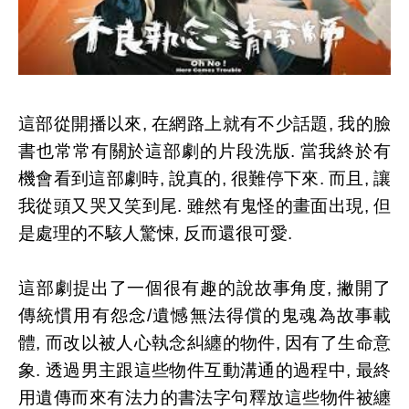
這部從開播以來, 在網路上就有不少話題, 我的臉
書也常常有關於這部劇的片段洗版. 當我終於有
機會看到這部劇時, 說真的, 很難停下來. 而且, 讓
我從頭又哭又笑到尾. 雖然有鬼怪的畫面出現, 但
是處理的不駭人驚悚, 反而還很可愛.
這部劇提出了一個很有趣的說故事角度, 撇開了
傳統慣用有怨念/遺憾無法得償的鬼魂為故事載
體, 而改以被人心執念糾纏的物件, 因有了生命意
象. 透過男主跟這些物件互動溝通的過程中, 最終
用遺傳而來有法力的書法字句釋放這些物件被纏