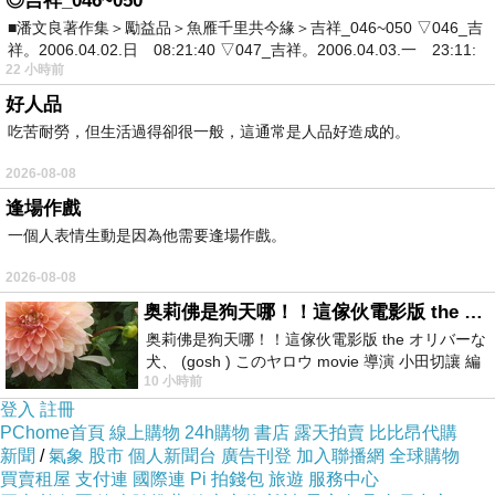
◎吉祥_046~050
BC省議會建築，週一到週五每日上午9點和10點各有一次
■潘文良著作集＞勵益品＞魚雁千里共今緣＞吉祥_046~050 ▽046_吉
接待民眾的解説導覽，除此之外，一般人不能任意入內參
祥。2006.04.02.日 08:21:40 ▽047_吉祥。2006.04.03.一 23:11:
22 小時前
觀。由於沒有先查詢資訊，我們走到門前已經9點10分，誤
好人品
了第一團時間。不想乾耗一小時枯等，於是轉而開車去參
吃苦耐勞，但生活過得卻很一般，這通常是人品好造成的。
觀古堡大屋。上圖是我拍攝的省議會正面，右邊那座銅像
2026-08-08
是1919年鑄的維多利亞女王立像。
逢場作戲
一個人表情生動是因為他需要逢場作戲。
2026-08-08
奥莉佛是狗天哪！！這傢伙電影版 the オリバーな犬、 (gosh ) このヤロウ movie
奥莉佛是狗天哪！！這傢伙電影版 the オリバーな
犬、 (gosh ) このヤロウ movie 導演 小田切讓 編
10 小時前
劇: 小田切讓 主演: 小田切讓
登入
註冊
PChome首頁
線上購物
24h購物
書店
露天拍賣
比比昂代購
新聞
/
氣象
股市
個人新聞台
廣告刊登
加入聯播網
全球購物
買賣租屋
支付連
國際連
Pi 拍錢包
旅遊
服務中心