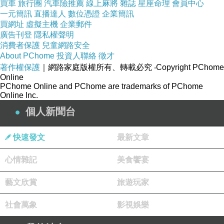
買車
旅行團
汽車險推薦
線上麻將
雜誌
星座命理
會員中心
一元簡訊
直播達人
數位憑證
企業簡訊
買網址
虛擬主機
企業郵件
省議會前的軍人紀念碑，鐫掛著四面銘牌，紀念為第一
廣告刊登
隱私權聲明
消費者保護
兒童網路安全
次、第二次世界大戰、韓戰、阿富汗維和任務熱血犧牲奉
About PChome
投資人聯絡
徵才
獻的加拿大軍人。
著作權保護
｜網路家庭版權所有、轉載必究
‧Copyright PChome
Online
PChome Online and PChome are trademarks of PChome
Online Inc.
個人新聞台
快速發文
最新文章
心情雜記
美食饗宴
藝文欣賞
旅遊玩家
社會萬象
影視娛樂