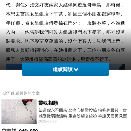
代，與住列治文好友兩家人結伴同遊溫哥華島。那時候，
本想去嘗試女皇飯店下午茶，卻因三個小朋友都穿球鞋、
年仔褲，被女皇飯店侍者擋在門外：「服裝不整，不准進
入內。」他告訴我們可改去飯店後門地下餐室，那裡沒著
裝要求。地下餐室空蕩蕩的，沒什麼客人，見我們上門，
服務人員顯得很開心，在她推薦之下，三位小朋友各自享
用了一大碗堆得滿滿高高的冰淇淋，興奮得不得了。
繼續閱讀
你可能感興趣的文章
靈魂相願
知道你永不回來 悲痛心情難按捺 擁抱你最後一次
感受微弱體溫時 重逢盼望交給祢 祢說天國再見面
2026-08-08
此刻忍淚說別離 他日靈魂再