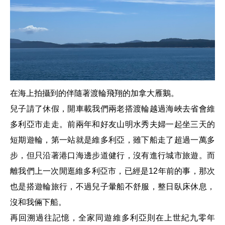
在海上拍攝到的
伴隨著渡輪飛翔的加拿大雁鵝。
兒子請了休假，開車載我們兩老搭渡輪越過海峽去省會維
多利亞市走走。前兩年和好友山明水秀夫婦一起坐三天的
短期遊輪，第一站就是維多利亞，雖下船走了超過一萬多
步，但只沿著港口海邊步道健行，沒有進行城市旅遊。而
離我們上一次閒逛維多利亞市，已經是12年前的事，那次
也是搭遊輪旅行，不過兒子暈船不舒服，整日臥床休息，
沒和我倆下船。
再回溯過往記憶，全家同遊維多利亞則在上世紀九零年