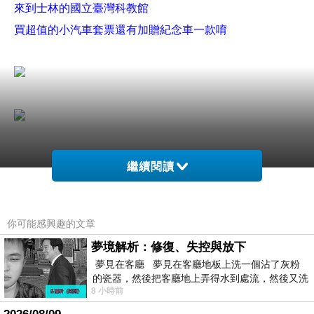
來到士林的國立臺灣科教館
買超值的小汽車套票還有加贈紀念車一款唷
繼續閱讀
假日去的，但意外地沒有特別排隊就進廠了
你可能感興趣的文章
接下來，就什麼都不說，看圖說故事
夢境解析：修復、失控與放下
圖片真的爆多
夢見在客廳 夢見在客廳地板上洗一個沾了灰粉
的瓷器，然後把客廳地上弄得水到處流，然後又洗
8 小時前
一頂棒球潮帽，後來發現帽