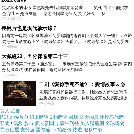
2026/08/09
突如其來的休假 當然就是去找同學弄頭髮啦！ 笑死 選了一個奶灰
色 染出來是淺灰藍 崽崽跟同學兩個人 笑了好久 反
2026-08-09
喪屍片也是現代啟示錄？
因為前一篇寫了韓國導演延尚昊編劇的電視劇《氣體人第一號》，終於
去把一直放在心上的《屍速禁區》給看了。 《屍速禁區》是延尚昊20
20 小時前
比我們都還大的車子
大藏經22，五分律卷第二十三
五分律卷第二十三（彌沙塞） 宋罽賓三藏佛陀什共竺道生等 譯 第四
分初滅諍法 佛在舍衛國，爾時諸比丘共鬪諍
2026-08-09
二刷《愛你致死不渝》：愛情故事未必是浪漫故事
妮琪打算辭掉樂器行工作，她說她的夢想是寫作，
並提及她的創作內容。貝爾說原來她想寫浪漫故
20 小時前
事，妮琪回應：「不是浪漫故事，是愛情
登入
註冊
PChome首頁
線上購物
24h購物
書店
露天拍賣
比比昂代購
新聞
/
氣象
股市
個人新聞台
廣告刊登
加入聯播網
全球購物
買賣租屋
支付連
國際連
Pi 拍錢包
旅遊
服務中心