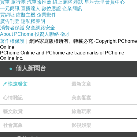
買車
旅行團
汽車險推薦
線上麻將
雜誌
星座命理
會員中心
一元簡訊
直播達人
數位憑證
企業簡訊
買網址
虛擬主機
企業郵件
廣告刊登
隱私權聲明
消費者保護
兒童網路安全
About PChome
投資人聯絡
徵才
著作權保護
｜網路家庭版權所有、轉載必究
‧Copyright PChome
Online
PChome Online and PChome are trademarks of PChome
Online Inc.
個人新聞台
有些有很可愛的特殊車款
快速發文
最新文章
心情雜記
美食饗宴
藝文欣賞
旅遊玩家
社會萬象
影視娛樂