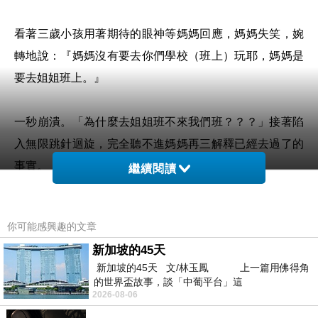
看著三歲小孩用著期待的眼神等媽媽回應，媽媽失笑，婉
轉地說：『媽媽沒有要去你們學校（班上）玩耶，媽媽是
要去姐姐班上。』
一秒崩潰。「為什麼去姐姐班不來我們班？？？」接著陷
入無限跳針迴旋，完全聽不進媽媽再三解釋已經去過了的
事實。
繼續閱讀
還在煩惱今天該怎麼辦時，咱們家這位不按牌理出牌的小
你可能感興趣的文章
孩就用終極大絕招解決了這個問題--發高燒。昨天白天還
新加坡的45天
只是咳嗽，到了晚上看完醫生就開始夯夯，沒想到半夜直
新加坡的45天 文/林玉鳳 上一篇用佛得角
接40度起跳，整晚燒滾滾，根本不可能去上學。
的世界盃故事，談「中葡平台」這
2026-08-06