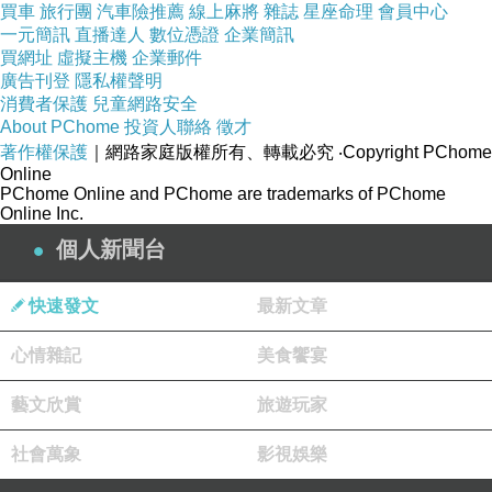
買車
旅行團
汽車險推薦
線上麻將
雜誌
星座命理
會員中心
一元簡訊
直播達人
數位憑證
企業簡訊
買網址
虛擬主機
企業郵件
廣告刊登
隱私權聲明
消費者保護
兒童網路安全
About PChome
投資人聯絡
徵才
著作權保護
｜網路家庭版權所有、轉載必究
‧Copyright PChome
Online
PChome Online and PChome are trademarks of PChome
Online Inc.
個人新聞台
快速發文
最新文章
《瞄準砲彈發射角--鴨鴨的作品》
心情雜記
美食饗宴
「嗯~瞄準炮彈發射角。」鴨鴨說。
藝文欣賞
旅遊玩家
據說這個角落是這次的主題「各行各業」中，「警察」角
社會萬象
影視娛樂
色必須學習的技能。但和槍擊不同，孩子們要自己設計一