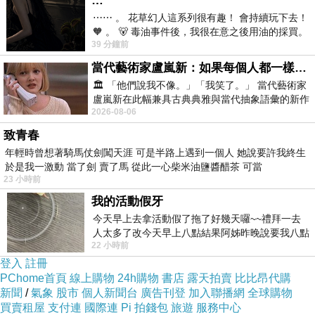
…
一早起來聽到爸爸要留在家照顧依比，不能一起參加親職
⋯⋯ 。 花草幻人這系列很有趣！ 會持續玩下去！
日的鴨鴨跟著掉淚，「我想要爸爸來，媽媽在家顧依比
🧡 。 🐻 毒油事件後，我很在意之後用油的採買。
~」阿咧？這樣對嗎你？！
39 分鐘前
前天購買了我之前就很愛
當代藝術家盧嵐新：如果每個人都一樣，這世界該有多無聊？
🏛️ 「他們說我不像。」「我笑了。」 當代藝術家
協調後，最終還是由媽媽出面，說好了拍照錄影回來和爸
盧嵐新在此幅兼具古典典雅與當代抽象語彙的新作
爸分享，才開心地和媽媽手牽手出門。
2026-08-06
中，以沈靜的藍色空間為背景，描繪了
致青春
年輕時曾想著騎馬仗劍闖天涯 可是半路上遇到一個人 她說要許我終生
參加了這麼多次親職日，不得不說真的對這間學校的角落
於是我一激動 當了劍 賣了馬 從此一心柴米油鹽醬醋茶 可當
教學刮目相看，尤其一路從小班看到大班，雖然上半年因
23 小時前
為疫情關係取消親職活動，但還是很容易發現孩子們的進
我的活動假牙
今天早上去拿活動假了拖了好幾天囉~~禮拜一去
步。
人太多了改今天早上八點結果阿姊昨晚說要我八點
22 小時前
去西螺農會~回到莿桐都8點半多了
登入
之前就大約知道這次的活動主題分為哪些角落，前兩天就
註冊
PChome首頁
線上購物
24h購物
書店
露天拍賣
比比昂代購
開始和鴨鴨聊天：『你這次想帶媽媽參觀哪個角落？』
新聞
/
氣象
股市
個人新聞台
廣告刊登
加入聯播網
全球購物
買賣租屋
支付連
國際連
Pi 拍錢包
旅遊
服務中心