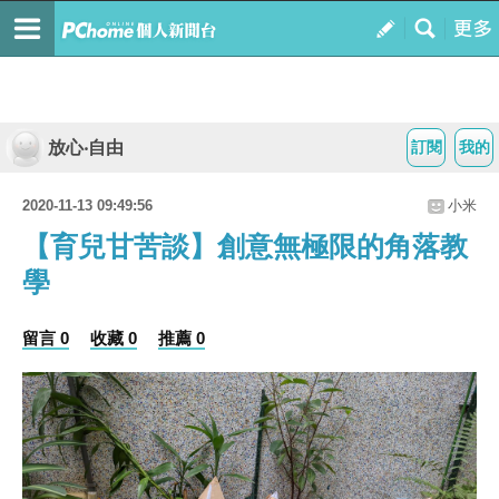
放心‧自由
訂閱
我的
2020-11-13 09:49:56
小米
【育兒甘苦談】創意無極限的角落教
學
留言 0
收藏 0
推薦 0