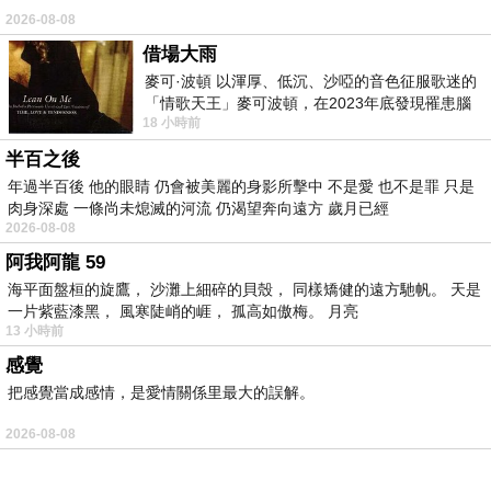
年初時，娘家的爸媽在準備出發前往美國探望弟弟弟妹和
2026-08-08
孫子前，就曾提議要在五月回台後一起到宜蘭玩；沒想到
借場大雨
他們才剛出國不久，疫情就開始以迅雷不及掩耳的速度大
麥可·波頓 以渾厚、低沉、沙啞的音色征服歌迷的
爆發，不但兩人提早回國，連想要出遊都沒機會了。
「情歌天王」麥可波頓，在2023年底發現罹患腦
18 小時前
瘤「祈禱早日康復，一切都好」。
半百之後
好在近來疫情漸緩，於是決定趁著父親七十大壽的五月
年過半百後 他的眼睛 仍會被美麗的身影所擊中 不是愛 也不是罪 只是
份，攜家帶眷來個兩日遊。又因為攜老的帶小的，實在也
肉身深處 一條尚未熄滅的河流 仍渴望奔向遠方 歲月已經
2026-08-08
不想規劃什麼複雜的行程，於是在好友點點媽的建議下，
阿我阿龍 59
訂了這次的「礁溪寒沐酒店」。
海平面盤桓的旋鷹， 沙灘上細碎的貝殼， 同樣矯健的遠方馳帆。 天是
一片紫藍漆黑， 風寒陡峭的崕， 孤高如傲梅。 月亮
13 小時前
不過假日實在太貴了，所以我們考慮一下後，選擇了相較
感覺
之下便宜一些的星期日。也因為是星期日的關係，到宜蘭
把感覺當成感情，是愛情關係里最大的誤解。
的路上一路順暢，明明十點多才出門，居然十一點左右就
到宜蘭了，可是明明才十一點，對向的北向車潮已經不知
2026-08-08
道塞到何處去了。