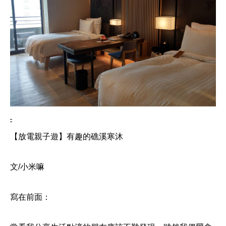
【放電親子遊】有趣的礁溪寒沐
文/小米嘛
寫在前面：