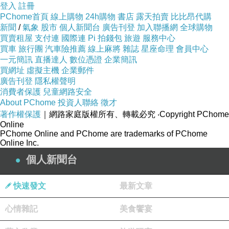
登入
註冊
PChome首頁
線上購物
24h購物
書店
露天拍賣
比比昂代購
眼看時間還早，先到了金車生技水產養殖研發中心吹吹冷
新聞
/
氣象
股市
個人新聞台
廣告刊登
加入聯播網
全球購物
氣看魚去。
買賣租屋
支付連
國際連
Pi 拍錢包
旅遊
服務中心
買車
旅行團
汽車險推薦
線上麻將
雜誌
星座命理
會員中心
一元簡訊
直播達人
數位憑證
企業簡訊
買網址
虛擬主機
企業郵件
廣告刊登
隱私權聲明
消費者保護
兒童網路安全
About PChome
投資人聯絡
徵才
著作權保護
｜網路家庭版權所有、轉載必究
‧Copyright PChome
《金車生技水產養殖研發中心--門口有隻大蝦蝦可以合照》
Online
PChome Online and PChome are trademarks of PChome
Online Inc.
個人新聞台
快速發文
最新文章
心情雜記
美食饗宴