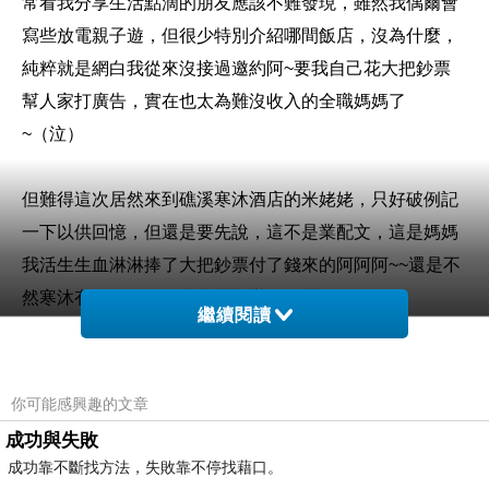
常看我分享生活點滴的朋友應該不難發現，雖然我偶爾會
寫些放電親子遊，但很少特別介紹哪間飯店，沒為什麼，
純粹就是網白我從來沒接過邀約阿~要我自己花大把鈔票
幫人家打廣告，實在也太為難沒收入的全職媽媽了
~（泣）
但難得這次居然來到礁溪寒沐酒店的米姥姥，只好破例記
一下以供回憶，但還是要先說，這不是業配文，這是媽媽
我活生生血淋淋捧了大把鈔票付了錢來的阿阿阿~~還是不
然寒沐有沒有公關願意來找我辦個團購一下~😂😂
繼續閱讀
--
你可能感興趣的文章
前言說完了，講回正題。
成功與失敗
成功靠不斷找方法，失敗靠不停找藉口。