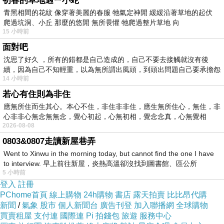
初春的草地遇ㄧ小蛇
一個孩兒。沒有為什麼，因為一家四口的旅遊，才是最適
青黑相間的花紋 像穿著美麗的春服 牠氣定神閒 緩緩沿著草地的起伏
合我們依比鴨鴨家族的旅遊。
爬過坑洞、小丘 那麼的悠閒 無所畏懼 牠爬過整片草地 向
15 小時前
面對吧
仔細想想，帶孩子出遊那麼多次了，不管是國內國外，短
沈思了好久 ，所有的錯都是自己造成的，自己不要去接觸就沒有後
距離長距離，沒有一次不斷線不怒吼，但奇怪的是，每一
續，因為自己不知輕重，以為無所謂出風頭，到頭出問題自己要承擔怨
14 小時前
次回來後沒多久，又開始期待下一次的旅遊......這是什麼？
不
若心有住則為非住
這大概就是身為媽媽的大矛盾吧。
應無所住而生其心。本心不住，非住非非住，應生無所住心，無住，非
心非非心無念無無念，覺心初起，心無初相，覺念念真，心無覺相
有朋友問我，到底哪來的勇氣力氣願意攜家帶眷出國生
2026-08-08
0803&0807走讀新屋巷弄
氣？帶小小孩出國到底要注意些什麼？還有，為什麼我們
Went to Xinwu in the morning today, but cannot find the one I have
出國都不用做功課的？
to interview. 早上前往新屋，炎熱高溫卻沒找到圖書館、區公所
5 小時前
登入
註冊
嗯......問題這麼多，不來寫個申論題怎麼行？不如就把這幾
PChome首頁
線上購物
24h購物
書店
露天拍賣
比比昂代購
次出國(出遊)的小經驗和大家分享吧！
新聞
/
氣象
股市
個人新聞台
廣告刊登
加入聯播網
全球購物
買賣租屋
支付連
國際連
Pi 拍錢包
旅遊
服務中心