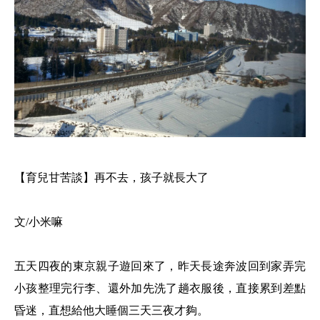
【育兒甘苦談】再不去，孩子就長大了
文/小米嘛
五天四夜的東京親子遊回來了，昨天長途奔波回到家弄完
小孩整理完行李、還外加先洗了趟衣服後，直接累到差點
昏迷，直想給他大睡個三天三夜才夠。