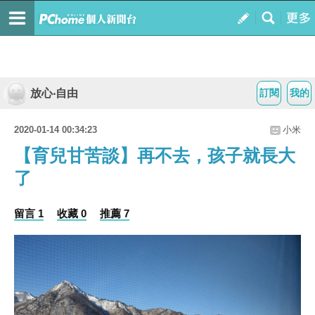
放心‧自由
訂閱
我的
2020-01-14 00:34:23
小米
【育兒甘苦談】再不去，孩子就長大
了
留言 1
收藏 0
推薦 7