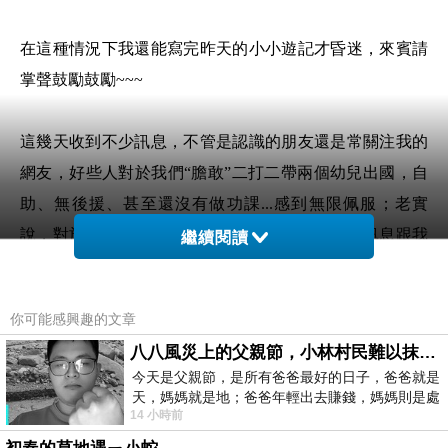
在這種情況下我還能寫完昨天的小小遊記才昏迷，來賓請
掌聲鼓勵鼓勵~~~
這幾天收到不少訊息，不管是認識的朋友還是常關注我的
網友，好些人對於我們“膽敢”二打二帶兩個幼兒出國，自
助、無後援、甚至還沒有做功課...感到無限佩服；老實
說，對於這些佩服我有些驚訝，甚至還有友人傳訊息跟我
繼續閱讀
說：「你為什麼要帶兩個小孩去？帶一個去就好不是輕鬆
很多嗎？」
你可能感興趣的文章
八八風災上的父親節，小林村民難以抹滅的痛
對阿，帶一個去就好不是輕鬆很多嗎？可奇怪的是，這一
今天是父親節，是所有爸爸最好的日子，爸爸就是
個選項好像從來不曾出現在我們家的選擇裡；就好像之前
天，媽媽就是地；爸爸年輕出去賺錢，媽媽則是處
14 小時前
理家務，職業不分高低貴賤，只有人品才
公司員工旅遊時，我們也從來不曾考慮過單打獨鬥留下哪