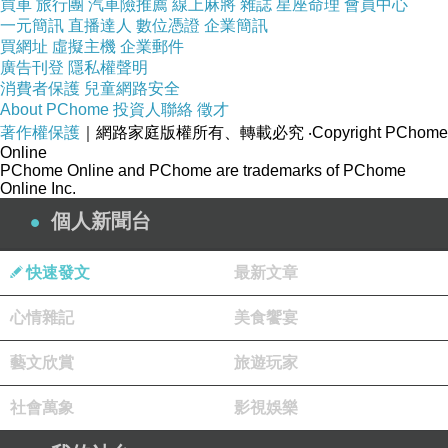
買車
旅行團
汽車險推薦
線上麻將
雜誌
星座命理
會員中心
1. 不要想太多，心臟要大顆
一元簡訊
直播達人
數位憑證
企業簡訊
買網址
虛擬主機
企業郵件
廣告刊登
隱私權聲明
依照我們多次的經驗，想太多就出不了國了；想要攜家帶
消費者保護
兒童網路安全
About PChome
投資人聯絡
徵才
眷出國玩，最重要的就是不要想太多，憑著一股義無反顧
著作權保護
｜網路家庭版權所有、轉載必究
‧Copyright PChome
的衝動，機票訂了、飯店訂了，就直接衝了，就算玩回來
Online
PChome Online and PChome are trademarks of PChome
後得勒緊腰帶喝三個月西北風，牙一咬也就過去了。
Online Inc.
個人新聞台
最重要的是，不管去哪兒心臟都要很大顆。出國玩，大人
都很興奮了，何況是小孩？要小孩乖乖配合不要吵不要鬧
快速發文
最新文章
跟著行程走，基本上幾乎是不可能的事；但不要怕，秉持
心情雜記
美食饗宴
著「大不了在國外罵小孩給外國人看」的大無畏精神(大
誤)，去到哪都可以像在台灣街頭一樣輕鬆自在阿。
藝文欣賞
旅遊玩家
2. 不要怕麻煩，東西要帶齊
社會萬象
影視娛樂