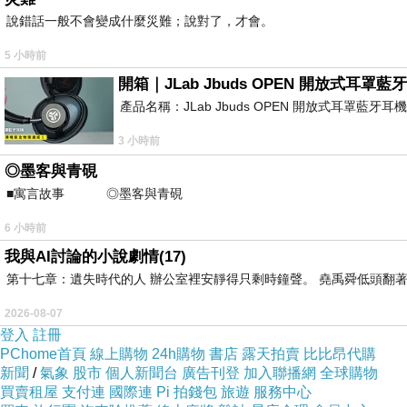
【育兒甘苦談】防曬不防曬
說錯話一般不會變成什麼災難；說對了，才會。
5 小時前
開箱｜JLab Jbuds OPEN 開放式
文/小米嘛
產品名稱：JLab Jbuds OPEN 開放式耳罩藍牙
3 小時前
◎墨客與青硯
有天晚上，媽媽吃完飯後坐在客廳放空滑手機；一
■寓言故事 ◎墨客與青硯 ⊕潘文良 一
你是大人耶，為什麼你
比我白？」
6 小時前
我與AI討論的小說劇情(17)
第十七章：遺失時代的人 辦公室裡安靜得只剩時鐘聲。 堯禹舜低頭翻著
聽到這句話媽媽忍不住笑出來，「對阿，到底為什
2026-08-07
登入
註冊
PChome首頁
線上購物
24h購物
書店
露天拍賣
比比昂代購
還記得剛懷孕時，身旁許多親朋好友外加路人甲乙
新聞
/
氣象
股市
個人新聞台
廣告刊登
加入聯播網
全球購物
買賣租屋
支付連
國際連
Pi 拍錢包
旅遊
服務中心
黑喔！」