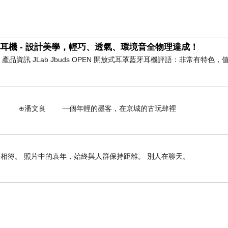
耳罩藍牙耳機 - 設計美學，輕巧、透氣、環境音全物理達成！
耳機 產品資訊 JLab Jbuds OPEN 開放式耳罩藍牙耳機評語：非常有特色
旁橫衝直
撞追趕跑跳蹦不在玩什麼遊戲的的兩小突然
個年輕的墨客，在京城的古玩肆裡
相簿。 照片中的袁年，始終與人群保持距離。 別人在聊天。
麼媽媽比
你白？」
丙，最愛
跟我說的就是：「要多喝豆漿，小孩皮膚才