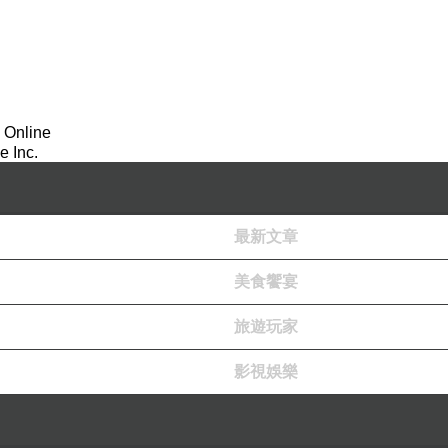
問號，還以
為小孩的膚色基因該是早在受精時就註定好
連當時疼我的三阿姨送的昂貴珍珠
粉都乖乖吃了好幾
 Online
 Inc.
巧克力，
還是有可能生出黑小孩。
最新文章
美食饗宴
家小鴨之
所以會這麼黑，應該是剛出生時住院好幾天
旅遊玩家
影視娛樂
………可
是是喝歐蕾嗎？！），媽媽只能一邊告訴自