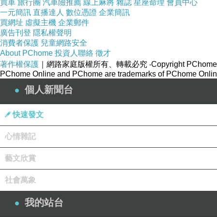
買車
旅行團
汽車險推薦
線上麻將
雜誌
星座命理
會員中心
一元簡訊
直播達人
數位憑證
企業簡訊
買網址
虛擬主機
企業郵件
廣告刊登
隱私權聲明
每回聽到這種貼心的建議時，我都會忍不住滿臉
消費者保護
兒童網路安全
About PChome
嘛，就是那種明知是迷信
投資人聯絡
徵才
還是會相信的小心翼翼，
著作權保護
｜網路家庭版權所有、轉載必究
‧Copyright PChome
生出黑小孩？」的信念上產台。
PChome Online and PChome are trademarks of PChome Online
個人新聞台
事實是，不管老北老母有多白，就算不喝醬油不吃
快速發文
心情雜記
這麼說好像也不太對，媽媽我到現在還是覺得咱們
藝文欣賞
回來的嗎？
社會萬象
我的站台
好吧，既然就算喝歐蕾也白不回來了（我好老！…