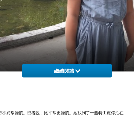
繼續閱讀
特卻異常謹慎。或者說，比平常更謹慎。她找到了一艘特工處停泊在