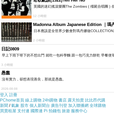
老歌亂談(1322)Tell Her No
文/小米嘛
英國的迷幻搖滾樂團The Zombies ( 殭屍合唱團
12 小時前
不久前接到一個“案子”，說案子是好聽，其實不過就是個分
Madonna Album Japanese Editi
日本應該是全世界少數會對瑪丹娜做COLLECT
2 小時前
常看我寫東西的朋友應該不難發現，不是網紅的網白小米嘛
日記0809
一個網白來寫這些？再來是，老娘真心認為，違心之論比肺
早上下雨下呀下的不想出門 就吃一包科學麵 跟一包巧克力餅乾 早餐便草
3 小時前
愚蠢
當然啦，偶爾的偶爾我還是會接，有時是因為人情，有時是
沒有實力，卻想表現善良，那就是愚蠢。
2026-08-08
登入
註冊
PChome首頁
線上購物
24h購物
書店
露天拍賣
比比昂代購
有趣的事，每回只要有朋友知道這種事，第一句話永遠是：
新聞
/
氣象
股市
個人新聞台
廣告刊登
加入聯播網
全球購物
買賣租屋
支付連
國際連
Pi 拍錢包
旅遊
服務中心