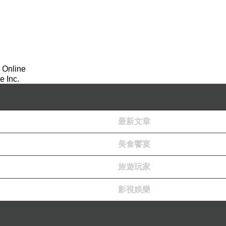
寫完這篇就直接被封殺阿？！）
 Online
 Inc.
下網白我，一沒有粉絲二沒有點閱率三根本只是個只會胡說八道的
最新文章
言，有酬的壓力還比無酬的更大。
美食饗宴
旅遊玩家
影視娛樂
來，十次我有八次半是拒絕的（牽線人對不起嘿）（鞠躬），然