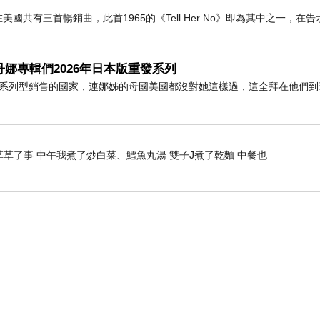
 ) 在美國共有三首暢銷曲，此首1965的《Tell Her No》即為其中之一，
享體驗。聽起來好像很厲害，事實上是網白小米嘛的心血來潮。
on ｜瑪丹娜專輯們2026年日本版重發系列
ION系列型銷售的國家，連娜姊的母國美國都沒對她這樣過，這全拜在他們
很少寫分享文開箱文或是業配文，一來是網路上知名網紅部落客
腑之言還難寫阿！
草了事 中午我煮了炒白菜、鱈魚丸湯 雙子J煮了乾麵 中餐也
想試試看產品，阿不過更多時候完全是看老娘心情。
「有錢嗎？」、「好賺嗎？」