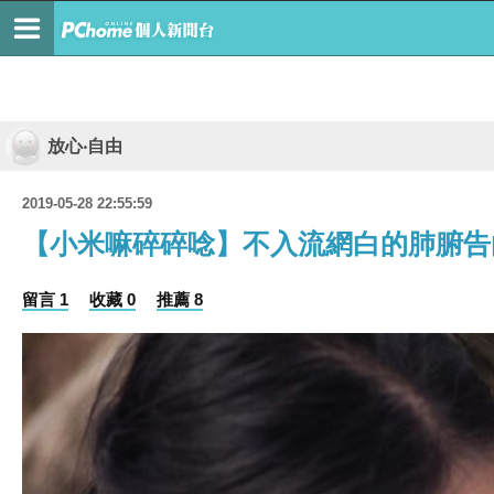
放心‧自由
2019-05-28 22:55:59
【小米嘛碎碎唸】不入流網白的肺腑告
留言 1
收藏 0
推薦 8