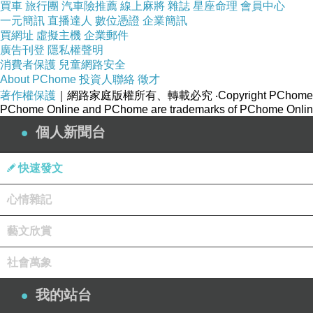
買車
旅行團
汽車險推薦
線上麻將
雜誌
星座命理
會員中心
一元簡訊
直播達人
數位憑證
企業簡訊
好吧！就讓網白小米嘛我來偷偷說幾個小秘密吧！（會不會
買網址
虛擬主機
企業郵件
廣告刊登
隱私權聲明
消費者保護
兒童網路安全
About PChome
投資人聯絡
徵才
事實上是，大多數沒有錢。
著作權保護
｜網路家庭版權所有、轉載必究
‧Copyright PChome
PChome Online and PChome are trademarks of PChome Online
個人新聞台
是的，95%以上是無酬的，當然這非常有可能因為敝人在
快速發文
過還是很偶爾會有有酬的啦，只是對忙碌又常斷線的媽媽而
心情雜記
藝文欣賞
「沒錢幹嘛接？」這通常是知道後的第二個問句。
社會萬象
我的站台
沒為什麼，就說啦，有時是人情有時是心情，只是認真說起