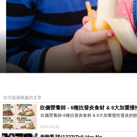
你可能感興趣的文章
欣儀營養師 - 6種抗發炎食材 & 6大加重
【小米嘛碎碎唸】不入流網白的肺腑告白
欣儀營養師-6種抗發炎食材 & 6大加重慢性發炎的飲食習慣 欣儀營
2026-08-08