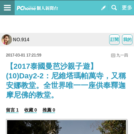
NO.914
訂閱
我的
2017-03-01 17:21:59
九一四
【2017泰國曼芭沙親子遊】
(10)Day2-2：尼維塔瑪帕萬寺，又稱
安娜教堂。全世界唯一一座供奉釋迦
摩尼佛的教堂。
留言 1
收藏 0
推薦 0