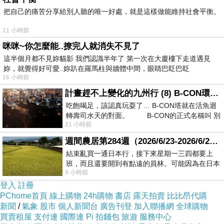
晚餐：
：
餐廳巷口
買隔天早餐
包車
Harmonique
®
21
20
7-11
®
把自己的痛苦分享給別人聽的唯一好處，就是這樣做能維持社會平衡。
回
說要一次付
趟包車費，協調後分兩次付
Patio
®
Sam
4
11 小時前
早在安排參觀邦芭茵夏宮的時候，
咪咪~你怎麼能..撩完人就消失不見了
就把在他旁邊的
安娜教堂
也一定納入行程裡，
這半個月都不見妳貓影 我們認識半年了 第一次在大廈樓下走道遇見
做功課的時候，大家不是說
旁邊
，就是說
隔壁
，
妳，就覺得好可愛..妳趴在羅馬柱與牆體中間，眼睛巴眨巴眨
16 小時前
所以我一直以為安娜教堂是在邦芭茵夏宮裡面。
計畫趕不上變化的九州行 (8) B-CON環球塔
當我在邦芭茵的高爾夫球車上時，
吃飽喝足，該認真玩耍了… B-CON塔就在活魚迴
我請司機
Jessie
載我先去觀察環境，
轉壽司水天的對面。 B-CON的正式名稱叫 別
21 小時前
我得先確認要去安娜教堂的纜車處在哪，
週間農居第284週（2026/6/23-2026/6/24) 夏至 金黃稻浪洋溢豐收喜悅
待會才能帶大家一起過去啊！
結束亂買一通日本行，接下來星期一三四都要上
班，而且還要開到有點遠的員林。可能因為在日本
我知道到安娜教堂要搭纜車過河，
9 小時前
花不少錢，星期一出門上班時，心裡沒有一
登入
註冊
所以我們一直在邦芭茵裡面找河跟電纜，
PChome首頁
線上購物
24h購物
書店
露天拍賣
比比昂代購
兜了好幾圈終於發現纜車，但是有一牆之隔啊！
新聞
/
氣象
股市
個人新聞台
廣告刊登
加入聯播網
全球購物
買賣租屋
支付連
國際連
Pi 拍錢包
旅遊
服務中心
原來搭纜車的地方是在停車場，