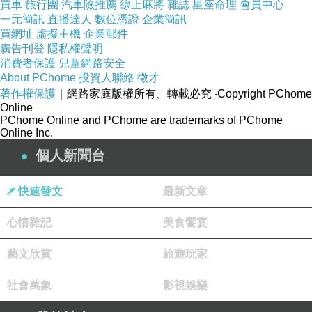
買車
旅行團
汽車險推薦
線上麻將
雜誌
星座命理
會員中心
我們必須先出了邦芭茵往停車場方向走才能搭到纜車。
一元簡訊
直播達人
數位憑證
企業簡訊
買網址
虛擬主機
企業郵件
廣告刊登
隱私權聲明
走出邦芭茵，我們沿著長長的白色圍籬走去停車場。
消費者保護
兒童網路安全
About PChome
投資人聯絡
徵才
著作權保護
｜網路家庭版權所有、轉載必究
‧Copyright PChome
剛被處罰完的臭胖虎會乖巧一陣子，現在正照顧著小宇。
Online
PChome Online and PChome are trademarks of PChome
Online Inc.
這附近有一間學校耶！
個人新聞台
安娜教堂位於昭批耶河孤島上，沒有任何橋梁與內陸相
快速發文
最新文章
連，
心情雜記
美食饗宴
上島方式除了包船，就是搭乘纜車。
藝文欣賞
旅遊玩家
社會萬象
影視娛樂