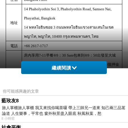
14 Phaholyothin Soi 3, Phaholyothin Road, Samsen Nai,
Phayathai, Bangkok
地址
พหลโยธิน
ซอย
ถนนพหลโยธิน
แขวงสามเสนใน
เขต
14
3
พญาไท
พญาไท
กรุงเทพมหานคร
ไทย
,
, 10400
,
電話
+66 2617-1717
房內享用
早餐
：
包車到
：
出發至大城
7-11
®
9
30 Sam
®
9
50
：
到達邦芭茵夏宮，付門票
人
借沙龍押金
®
11
00
100B*14
®
繼續閱讀
租高爾夫球車
：
笑牙摔車被處罰
1,000B
®
400B*2
®
12
20
：
前往隔壁安娜教堂
搭乘纜車
：
離開安娜教
®
12
50
®
®
13
20
你可能感興趣的文章
堂
前往蝦市場
：
午餐：蝦市場的蝦朋友餐廳
：
®
14
10
®
15
行程
藍玫友8
買周邊攤販的糖絲春捲、小鳳梨
：
瑪哈泰寺「樹
20
®
16
00
旅人掌櫃旅人掌櫃 我又來找你喝茶囉 帶上三師兄一道來 知己兩三品茗
中佛頭」，免門票
：
崖差蒙空寺，門票
人
®
16
55
20B*12
®
論道 人生樂事，平常也 窗外秋景盡入眼底 秋風秋葉，愁
臭貝摔倒
：
大城水上市場，店家都休息了
：
8 小時前
®
18
00
®
20
00
社會平衡