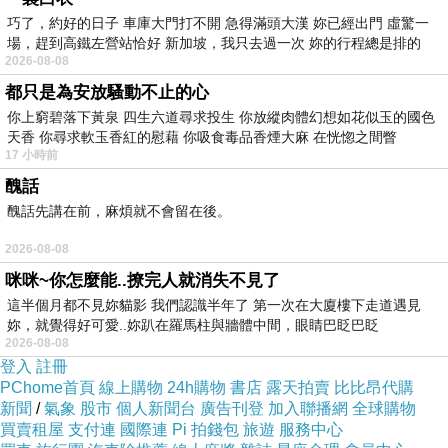
巧了，約好的日子 車庫大門打不開 急得滿頭大漢 妳已經出門 虛驚一
場，趕到高鐵左營站恰好 新加坡，我只去過一次 妳的行程總是排的
2026-08-08
都只是為安放騷動不止的心
你上窮碧落下黃泉 四生六道尋求投生 你放縱肉體幻想如花似玉的國色
天香 你尋求軟玉香紅的慰藉 你吸食毒品香煙大麻 在恍惚之間瞥
17 小時前
醜話
醜話先講在前，麻煩就不會留在後。
2026-08-08
味爵私調茶飲店-手搖杯加盟連鎖開店-飲品店商業模式分
咪咪~你怎麼能..撩完人就消失不見了
析-詹翔霖老師
這半個月都不見妳貓影 我們認識半年了 第一次在大廈樓下走道遇見
妳，就覺得好可愛..妳趴在羅馬柱與牆體中間，眼睛巴眨巴眨
2026-08-08
登入
註冊
PChome首頁
線上購物
24h購物
書店
露天拍賣
比比昂代購
新聞
/
氣象
股市
個人新聞台
廣告刊登
加入聯播網
全球購物
人氣美食-傳統小吃與創新-詹翔霖副教授八德薏仁大王
上一篇：
買賣租屋
支付連
國際連
Pi 拍錢包
旅遊
服務中心