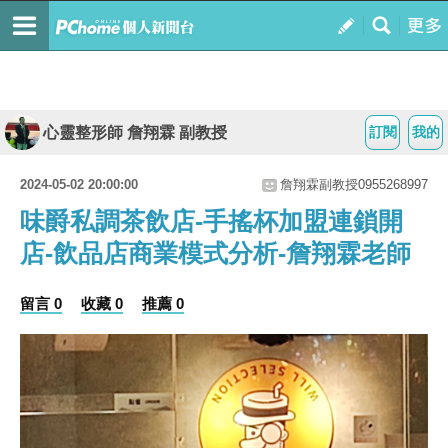
心靈整形師 詹翔霖 副教授
訂閱
我的
2024-05-02 20:00:00
詹翔霖副教授0955268997
味爵私調茶飲店-手搖杯加盟連鎖開
店-飲品店商業模式分析-詹翔霖老師
留言 0
收藏 0
推薦 0