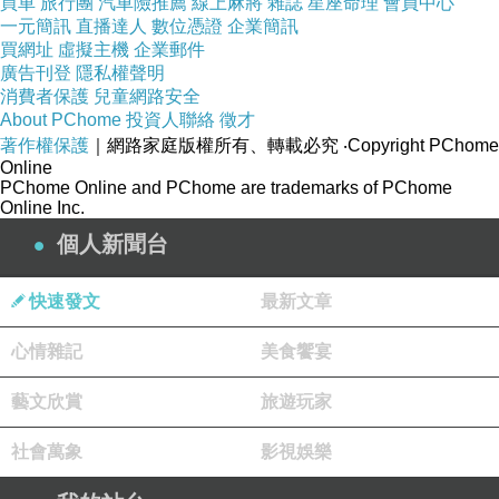
茶工業茶飲店-手搖杯加盟連鎖開店-飲品店商業模式分析-詹翔霖老師
下一篇：
買車
旅行團
汽車險推薦
線上麻將
雜誌
星座命理
會員中心
一元簡訊
直播達人
數位憑證
企業簡訊
買網址
虛擬主機
企業郵件
廣告刊登
隱私權聲明
消費者保護
兒童網路安全
About PChome
投資人聯絡
徵才
著作權保護
｜網路家庭版權所有、轉載必究
‧Copyright PChome
Online
PChome Online and PChome are trademarks of PChome
Online Inc.
個人新聞台
快速發文
最新文章
心情雜記
美食饗宴
藝文欣賞
旅遊玩家
社會萬象
影視娛樂