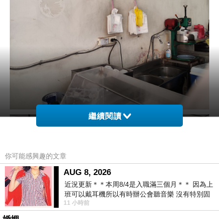
繼續閱讀
你可能感興趣的文章
AUG 8, 2026
近況更新＊＊本周8/4是入職滿三個月＊＊ 因為上
班可以戴耳機所以有時辦公會聽音樂 沒有特別固
11 小時前
定哪天但就是一周某一天會固定聽'90