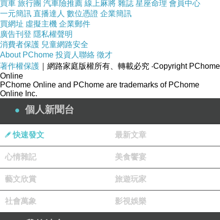
買車
旅行團
汽車險推薦
線上麻將
雜誌
星座命理
會員中心
一元簡訊
直播達人
數位憑證
企業簡訊
買網址
虛擬主機
企業郵件
廣告刊登
隱私權聲明
消費者保護
兒童網路安全
About PChome
投資人聯絡
徵才
著作權保護
｜網路家庭版權所有、轉載必究
‧Copyright PChome
Online
PChome Online and PChome are trademarks of PChome
人氣美食-傳統小吃與創新-詹翔霖副教授八德薏仁大王
Online Inc.
個人新聞台
快速發文
最新文章
人氣美食-傳統小吃與創新-詹翔霖副教授八德雪怪冰
上一篇：
心情雜記
美食饗宴
味爵私調茶飲店-手搖杯加盟連鎖開店-飲品店商業模式分析-詹翔霖老師
下一篇：
藝文欣賞
旅遊玩家
社會萬象
影視娛樂