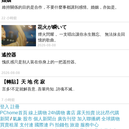
婚姻
維持關係的目的是合作，不要什麼事都講到感情。婚姻，亦如是。
22 小時前
花火が瞬いて
煙火閃耀， 一支唱出讓你永生難忘、 無法抹去回
憶的歌曲。
2026-08-08
遙控器
愧疚感只是别人装在你身上的一把遥控器。
2026-08-08
【轉貼】天 地 侘 寂
言多!不定就解吾意..吾輩尚知..詩魂不滅..
7 小時前
登入
註冊
PChome首頁
線上購物
24h購物
書店
露天拍賣
比比昂代購
新聞
/
氣象
股市
個人新聞台
廣告刊登
加入聯播網
全球購物
買賣租屋
支付連
國際連
Pi 拍錢包
旅遊
服務中心