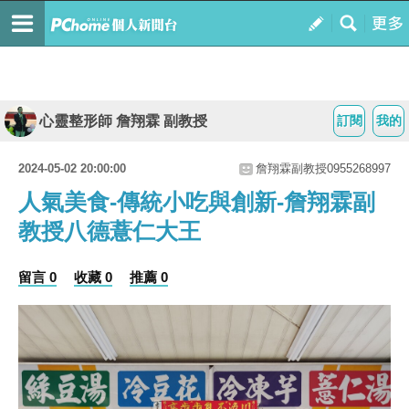
心靈整形師 詹翔霖 副教授
訂閱
我的
2024-05-02 20:00:00
詹翔霖副教授0955268997
人氣美食-傳統小吃與創新-詹翔霖副
教授八德薏仁大王
留言 0
收藏 0
推薦 0