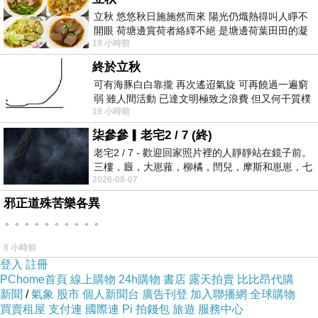
立秋 悠悠秋日施施然而來 陽光仍熾熱得叫人睜不
開眼 荷塘邊賞荷者絡繹不絕 是塘邊荷葉田田的凝
19 小時前
望 風中飄逸的是映日荷花別樣紅
終於立秋
可有海豚白白靠攏 再次遙迢氣旋 可再饒過一遍窮
弱 雖人間活動 已達文明極致之浪費 但又何干質樸
19 小時前
者 只能白白陪葬
柒參參▎老宅2 / 7 (終)
老宅2 / 7 - 歡迎回家照片裡的人靜靜站在鏡子前。
三樓，廄，大崽蕥，柳橘，閆兒，摩斯和崽崽，七
2026-08-07
個人整整齊齊地站在鏡框之外，如同
邪正道殊苦樂各異
。。。。。。。。。。
8 小時前
登入
註冊
PChome首頁
線上購物
24h購物
書店
露天拍賣
比比昂代購
新聞
/
氣象
股市
個人新聞台
廣告刊登
加入聯播網
全球購物
買賣租屋
支付連
國際連
Pi 拍錢包
旅遊
服務中心