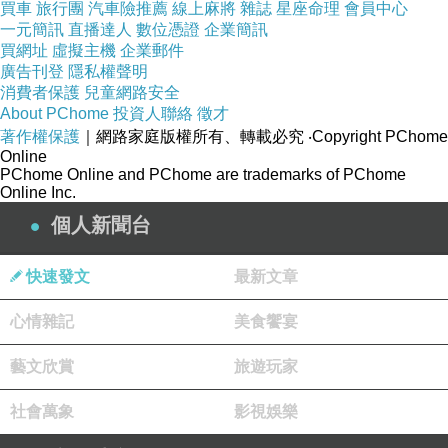
買車
旅行團
汽車險推薦
線上麻將
雜誌
星座命理
會員中心
一元簡訊
直播達人
數位憑證
企業簡訊
買網址
虛擬主機
企業郵件
廣告刊登
隱私權聲明
消費者保護
兒童網路安全
About PChome
投資人聯絡
徵才
著作權保護
｜網路家庭版權所有、轉載必究
‧Copyright PChome
Online
PChome Online and PChome are trademarks of PChome
Online Inc.
個人新聞台
快速發文
最新文章
心情雜記
美食饗宴
藝文欣賞
旅遊玩家
社會萬象
影視娛樂