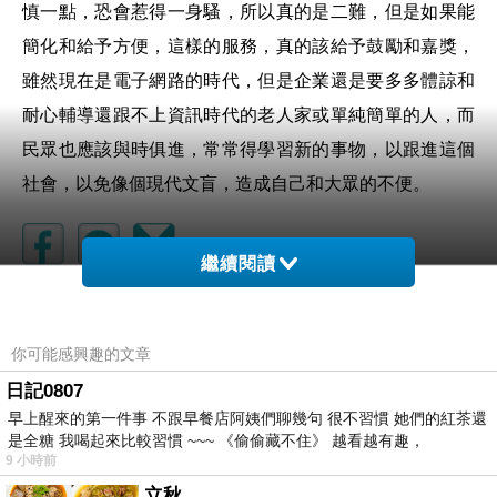
慎一點，恐會惹得一身騷，所以真的是二難，但是如果能
簡化和給予方便，這樣的服務，真的該給予鼓勵和嘉獎，
雖然現在是電子網路的時代，但是企業還是要多多體諒和
耐心輔導還跟不上資訊時代的老人家或單純簡單的人，而
民眾也應該與時俱進，常常得學習新的事物，以跟進這個
社會，以免像個現代文盲，造成自己和大眾的不便。
繼續閱讀
AKB48 Team TP 第12話【112年十一月手牽手公演】
上一篇：
你可能感興趣的文章
逃過一劫
下一篇：
日記0807
早上醒來的第一件事 不跟早餐店阿姨們聊幾句 很不習慣 她們的紅茶還
是全糖 我喝起來比較習慣 ~~~ 《偷偷藏不住》 越看越有趣，
9 小時前
立秋