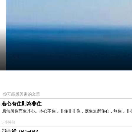
你可能感興趣的文章
若心有住則為非住
我已經交卷了，這篇和主角咖啡沒有關係，純粹寫
應無所住而生其心。本心不住，非住非非住，應生無所住心，無住，非
/
第一就是我看到文字趴標題上的「寫幾字」以及發
5 小時前
寫很多字就有點難度了。
◎吉祥_041~042