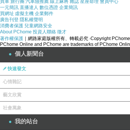
買車
旅行團
汽車險推薦
線上麻將
雜誌
星座命理
會員中心
一元簡訊
直播達人
數位憑證
企業簡訊
買網址
虛擬主機
企業郵件
手機搬家
上一篇：
廣告刊登
隱私權聲明
消費者保護
兒童網路安全
消聲的蟬鳴
下一篇：
About PChome
投資人聯絡
徵才
著作權保護
｜網路家庭版權所有、轉載必究
‧Copyright PChome
PChome Online and PChome are trademarks of PChome Online
個人新聞台
快速發文
心情雜記
藝文欣賞
愛馬氏
社會萬象
2024-08-26 22:29:53
美酒加咖啡是很久以前非常有名的流行歌曲
我的站台
在youtube打入美酒加咖啡即可找到
美酒加咖啡應該是咖啡為主酒為副