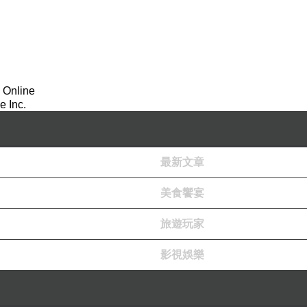
 Online
 Inc.
最新文章
美食饗宴
旅遊玩家
影視娛樂