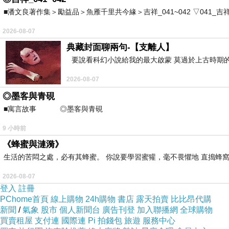
■潘文良著作集＞勵益品＞魚雁千里共今緣＞吉祥_041~042 ▽041_吉祥。2006.0
不過只寫一句話講不清楚，所以我還是寫了四句話
/
2026-08-07
第二是眾樂樂，在我能力所及範圍內，我想盡可能
典藏封面聊兩句-【支離人】
自知之明。
要說看科幻小說給我的最大啟蒙 莫過於上古時期的
/
2026-08-07
第三是我這幾天才知道到咖啡居然可以混酒喝!
◎墨客與青硯
現在想一想，為什麼不能呢?當然可以；奇怪以前我
■寓言故事 ◎墨客與青硯 ⊕潘文良 一
咖啡我是天天喝，但是酒，則是突然想到時才會偶而
9 小時前
3~4瓶，其中大部分是我老闆送的。前天我在喝了剩
《蜂蜜與漣漪》
但是酒味似乎濃了點，有點喧賓奪主，以後酒我要
生活的苦悶之處，必有其蜂蜜。 你說要學習蜜獾，毫不畏懼地 直搗蜂窩
善意地提醒，需注意若喝加了酒的咖啡及飲料，就
2026-08-07
----------------------
登入
註冊
(網摘圖)
PChome首頁
線上購物
24h購物
書店
露天拍賣
比比昂代購
新聞
/
氣象
股市
個人新聞台
廣告刊登
加入聯播網
全球購物
買賣租屋
支付連
國際連
Pi 拍錢包
旅遊
服務中心