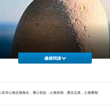
繼續閱讀
-----------------------------------------------------------
〈文字趴之為咖啡寫幾個字-番外篇〉
下我參加這次文字趴的幾個感覺。
心非非心無念無無念，覺心初起，心無初相，覺念念真，心無覺相
文眾多文字模式之一的有「寫一句話」，所以我馬上