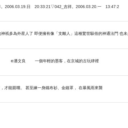
3.19.日 20:33:21▽042_吉祥。2006.03.20.一 13:47:2
。
參加文字趴活動。但若是我能力以外的，例如小說...
神祇多為外星人了 即便擁有像「支離人」這種驚世駭俗的神通法門 也未
怎麼沒有想到呢?
個年輕的墨客，在京城的古玩肆裡
喝一點點(小玻璃杯，我也不知道是多少CC?杯底的玻
約200CC的黑咖啡內隨意倒進了一點點酒(約平常小
少加一點。
，才能親嚐。 甚至練一身鐵布衫、金鐘罩， 在暴風雨來襲
不要開車、騎車，以免出事或被罰。