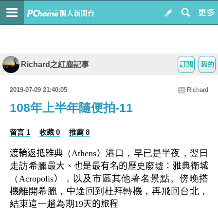
Richard之紅塵記事
訂閱
我的
2019-07-09 21:40:05
Richard
108年上半年隨便拍-11
留言 1
收藏 0
推薦 8
港口，早已是半夜，
翌日
渡輪返抵雅典
（
Athens
）
走訪希
臘
最大、也是最有名的歷
史
廢
墟
：雅典衛城
，以及市區其他著名景點。傍晚搭
（
Acropolis
）
機離開希臘，
中途回到杜拜轉機，
再飛回台北，
結束這一趟為期
19
天的旅程