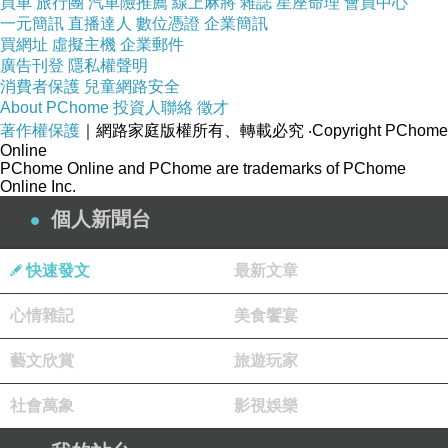
買車
旅行團
汽車險推薦
線上麻將
雜誌
星座命理
會員中心
復活節彩蛋佈置
一元簡訊
直播達人
數位憑證
企業簡訊
買網址
虛擬主機
企業郵件
廣告刊登
隱私權聲明
消費者保護
兒童網路安全
希羅德阿提庫斯劇場
About PChome
投資人聯絡
徵才
著作權保護
｜網路家庭版權所有、轉載必究
‧Copyright PChome
Online
PChome Online and PChome are trademarks of PChome
希羅德阿提庫斯劇場
Online Inc.
個人新聞台
快速發文
最新文章
心情雜記
美食饗宴
藝文欣賞
旅遊玩家
社會萬象
影視娛樂