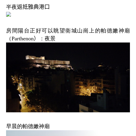
半夜
返抵雅典港口
房間陽台正好可以眺望衛城山崗上的帕德嫩神廟
（
Parthenon
）
：夜景
早晨的帕德嫩神廟