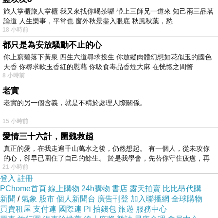
旅人掌櫃旅人掌櫃 我又來找你喝茶囉 帶上三師兄一道來 知己兩三品茗
論道 人生樂事，平常也 窗外秋景盡入眼底 秋風秋葉，愁
18 小時前
都只是為安放騷動不止的心
彼時，東正敎的復活節即將到來
你上窮碧落下黃泉 四生六道尋求投生 你放縱肉體幻想如花似玉的國色
天香 你尋求軟玉香紅的慰藉 你吸食毒品香煙大麻 在恍惚之間瞥
8 小時前
老實
老實的另一個含義，就是不精於處理人際關係。
15 小時前
愛情三十六計，圍魏救趙
真正的愛，在我走遍千山萬水之後，仍然想起。 有一個人，從未攻你
的心，卻早已圍住了自己的餘生。 於是我學會，先替你守住疲憊，再
21 小時前
登入
註冊
復活節彩蛋佈置
PChome首頁
線上購物
24h購物
書店
露天拍賣
比比昂代購
新聞
/
氣象
股市
個人新聞台
廣告刊登
加入聯播網
全球購物
買賣租屋
支付連
國際連
Pi 拍錢包
旅遊
服務中心