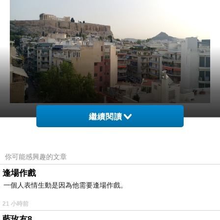
繼續閱讀
帕德嫩神廟
你可能感興趣的文章
逢場作戲
一個人表情生動是因為他需要逢場作戲。
21 小時前
藍玫友8