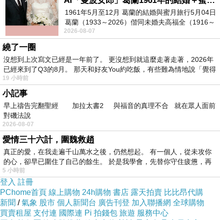
便的旅客可以方便進出。
AI「曼波女郎」葛蘭1961年的結婚＋蜜月旅行 #戀上老電影 #葛蘭 #粟子
1961年5月至12月 葛蘭的結婚與蜜月旅行5月04日
葛蘭（1933～2026）偕同未婚夫高福全（1916～
2026-08-07
2004）乘郵輪赴倫敦6月15日於英國倫敦St.S
繞了一圈
前院種植很多綠色植物及
日式水池造景。
沒想到上次寫文已經是一年前了。 更沒想到就這麼走著走著，2026年
已經來到了Q3的8月。 那天和好友You約吃飯，有些難為情地說「覺得
19 小時前
小記事
早上禱告完翻聖經 加拉太書2 與福音的真理不合 就在眾人面前
對磯法說
2026-08-07
愛情三十六計，圍魏救趙
真正的愛，在我走遍千山萬水之後，仍然想起。 有一個人，從未攻你
的心，卻早已圍住了自己的餘生。 於是我學會，先替你守住疲憊，再
5 小時前
登入
註冊
PChome首頁
線上購物
24h購物
書店
露天拍賣
比比昂代購
新聞
/
氣象
股市
個人新聞台
廣告刊登
加入聯播網
全球購物
買賣租屋
支付連
國際連
Pi 拍錢包
旅遊
服務中心