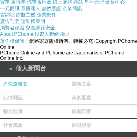
買車
旅行團
汽車險推薦
線上麻將
雜誌
星座命理
會員中心
一元簡訊
直播達人
數位憑證
企業簡訊
買網址
虛擬主機
企業郵件
廣告刊登
隱私權聲明
進民宿前需先把鞋子放到鞋櫃內，然後換拖鞋在
消費者保護
兒童網路安全
進民宿(鞋櫃內的拖鞋每天會收集清洗消毒)。
About PChome
投資人聯絡
徵才
著作權保護
｜網路家庭版權所有、轉載必究
‧Copyright PChome
Online
PChome Online and PChome are trademarks of PChome
Online Inc.
個人新聞台
櫃台旁特別設置的集章區，有收集印章習慣的朋
友，記得帶小本本去蓋喔!
快速發文
最新文章
心情雜記
美食饗宴
藝文欣賞
旅遊玩家
愛的國度/圓芝澤民宿還是一間獲得認證的低碳旅
店。
社會萬象
影視娛樂