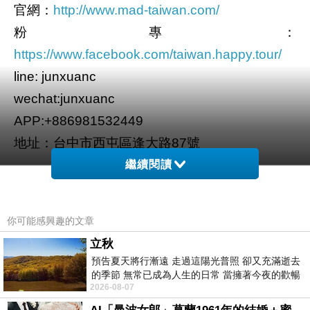
官網：
http://www.mad-taiwan.com/
粉專：
https://www.facebook.com/taiwan.happy.tour/
line: junxuanc
wechat:junxuanc
APP:+886981532449
地址：台中市西屯區逢大路87號
繼續閱讀
你可能感興趣的文章
愛的國度/圓芝澤民宿位於吉安鄉，離慶修院只有
立秋
5分鐘車程相當的近，另外附近知名景點東大門
預告夏天將行漸遠 走過這陽光普照 卻又充滿逝去
夜市、海洋公園、鯉魚潭也相當近，車程約15分
的季節 無常已成為人生的日常 當擁著今夜的歡暢
鐘時間。旅店內有電梯及無障礙設施，讓行動不
2026-08-07
舒心 轉眼驟成昨日 而明晨 太陽