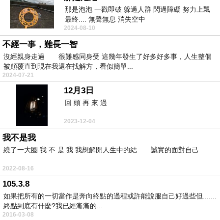
那是泡泡 一戳即破 躲過人群 閃過障礙 努力上飄
最終.... 無聲無息 消失空中
2024-08-10
不經一事，難長一智
沒經親身走過 很難感同身受 這幾年發生了好多好多事，人生整個
被顛覆直到現在我還在找解方，看似簡單...
2024-07-21
12月3日
回 頭 再 來 過
2023-12-04
我不是我
繞了一大圈 我 不 是 我 我想解開人生中的結 誠實的面對自己
2022-08-16
105.3.8
如果把所有的一切當作是奔向終點的過程或許能說服自己好過些但.......
終點到底有什麼?我已經漸漸的...
2016-03-08