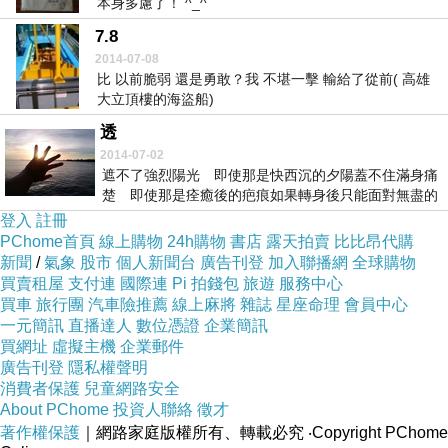
本身多慮了！ ^_^
7.8
2014-07-08
比 以前脆弱 還是勇敢？我 不堪一擊 輸給了從前( 高雄
大立頂樓的海盜船)
透
2014-07-02
遮不了強烈陽光 即使那是快西沉的夕陽蓋不住滿身痛
楚 即使那是痊癒後的疤痕如果轉身後只能面對無盡的
黑暗...
登入
註冊
PChome首頁
線上購物
24h購物
書店
露天拍賣
比比昂代購
新聞
/
氣象
股市
個人新聞台
廣告刊登
加入聯播網
全球購物
買賣租屋
支付連
國際連
Pi 拍錢包
旅遊
服務中心
買車
旅行團
汽車險推薦
線上麻將
雜誌
星座命理
會員中心
一元簡訊
直播達人
數位憑證
企業簡訊
買網址
虛擬主機
企業郵件
廣告刊登
隱私權聲明
消費者保護
兒童網路安全
About PChome
投資人聯絡
徵才
著作權保護
｜網路家庭版權所有、轉載必究
‧Copyright PChome