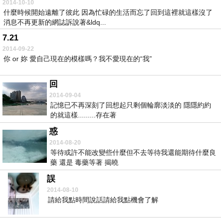
2014-10-10
什麼時候開始遠離了彼此 因為忙碌的生活而忘了回到這裡就這樣沒了
消息不再更新的網誌訴說著&ldq...
7.21
2014-09-22
你 or 妳 愛自己現在的模樣嗎？我不愛現在的“我”
回
2014-09-04
記憶已不再深刻了回想起只剩個輪廓淡淡的 隱隱約約
的就這樣.........存在著
惑
2014-08-20
等待或許不能改變些什麼但不去等待我還能期待什麼良
藥 還是 毒藥等著 揭曉
誤
2014-08-10
請給我點時間說話請給我點機會了解