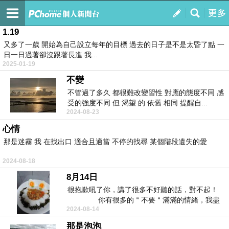
轉念之間 已過千萬結
訂閱
我的
1.19
又多了一歲 開始為自己設立每年的目標 過去的日子是不是太昏了點 一
日一日過著卻沒跟著長進 我...
2025-01-19
不變
不管過了多久 都很難改變習性 對應的態度不同 感
受的強度不同 但 渴望 的 依舊 相同 提醒自...
2024-08-23
心情
那是迷霧 我 在找出口 適合且適當 不停的找尋 某個階段遺失的愛
2024-08-18
8月14日
很抱歉吼了你，講了很多不好聽的話，對不起！
你有很多的＂不要＂滿滿的情緒，我盡
2024-08-14
量的去安...
那是泡泡