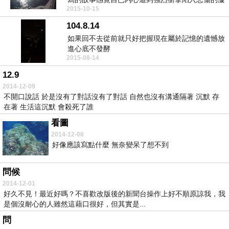
2015-10-15
渦中...
104.8.14
如果回不去從前就只好把握現在屬於記憶的遺憾放
進心底不發酵
2015-08-14
12.9
2014-12-09
不開口說話 於是沒有了對話沒有了對話 自然也沒有溝通隔著 沉默 存
在著 生活這沉默 會殺死了誰
看圖
2014-12-06
好像應該寫點什麼 無奈變呆了想不到
問候
2014-12-01
好久不見！最近好嗎？不喜歡改版後的新聞台操作上好不順原諒我，我
是個沒耐心的人雖然這藉口很好，但其實是...
問