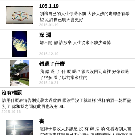
105.1.19
別讓自已的人生停滯不前 大步大步的走總會有希
望 期許自已明天會更好
2016-01-19
深 淵
離不開 卻 該放棄 人生從來不缺少遺憾
2015-12-10
錯過了什麼
我 錯 過 了 什 麼 嗎 ? 很久沒回到這裡 好像錯過
了很多 看了以前常來往的...
2015-10-21
沒有標題
該用什麼表情告別笑著太過虛假 眼淚早沒了就這樣 滿杯的酒一乾而盡
別了 你和我之間從此再也沒有 &l...
2015-10-16
書
這陣子接收太多訊息 沒 有 辦 法 消 化看著別人書
寫的故事感覺自已內心遭到強烈衝擊䧟入悲傷的漩