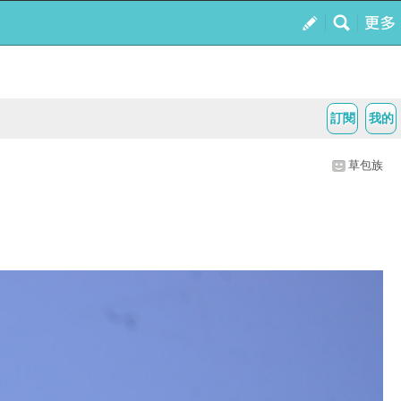
訂閱
我的
草包族