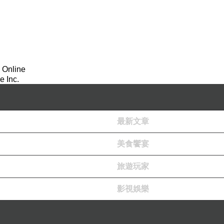
 Online
 Inc.
最新文章
美食饗宴
旅遊玩家
最普遍在背包客的流傳傳說是，準備滿滿豐富的資料
至，但簽證遲遲沒有下文，即便近年來，摩洛哥觀光
影視娛樂
，透過旅行社取得簽證，成為另一條路，但也不是條平