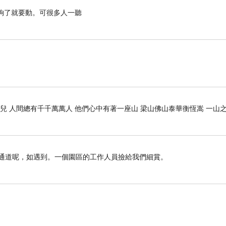
了就要動。可很多人一聽
兒 人間總有千千萬萬人 他們心中有著一座山 梁山佛山泰華衡恆嵩 一山
遇通道呢，如遇到。一個園區的工作人員撿給我們細賞。