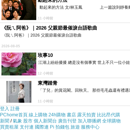
動起來的方法
動起來的方法 文/林玉鳳 上一篇說到靜養夠
11 小時前
《阮ㄟ阿爸》｜2026 父親節最催淚台語歌曲
《阮ㄟ阿爸》｜2026 父親節最催淚台語歌曲
2026-08-05
玫事10
江湖上紛紛擾擾 總是沒有個事實 世上不只一位小娃
12 小時前
東灣踏青
「了兒」的賞花閣。回秋天。 那些毛毛蟲還有禮
11 小時前
登入
註冊
PChome首頁
線上購物
24h購物
書店
露天拍賣
比比昂代購
新聞
/
氣象
股市
個人新聞台
廣告刊登
加入聯播網
全球購物
買賣租屋
支付連
國際連
Pi 拍錢包
旅遊
服務中心