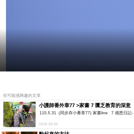
非洲對台灣人而言，既遙遠又神秘，而且無知，在
你可能感興趣的文章
歷史更迭、殖民時代，自然發展出不同於其他阿拉
小護師番外章77 >家書 7 匱乏教育的深意
115.5.31 (同步存小番章77) 家書line 7 感恩日記- https:/
2026-08-05