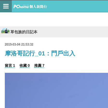
草包族的日記本
2019-03-04 21:53:32
摩洛哥記行_01：門戶出入
留言 1
收藏 0
推薦 7