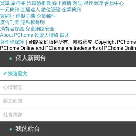
買車
旅行團
汽車險推薦
線上麻將
雜誌
星座命理
會員中心
一元簡訊
直播達人
數位憑證
企業簡訊
買網址
虛擬主機
企業郵件
廣告刊登
隱私權聲明
消費者保護
兒童網路安全
About PChome
投資人聯絡
徵才
著作權保護
｜網路家庭版權所有、轉載必究
‧Copyright PChome
PChome Online and PChome are trademarks of PChome Online
個人新聞台
快速發文
心情雜記
藝文欣賞
簽證，這絕對是想進入這個非洲國度的第一道檻，
自己的金錢書寫了各種殘酷的血淚史，出發日期已
社會萬象
現實，仍然讓這個現象和擔憂，盤旋不去。也因此
我的站台