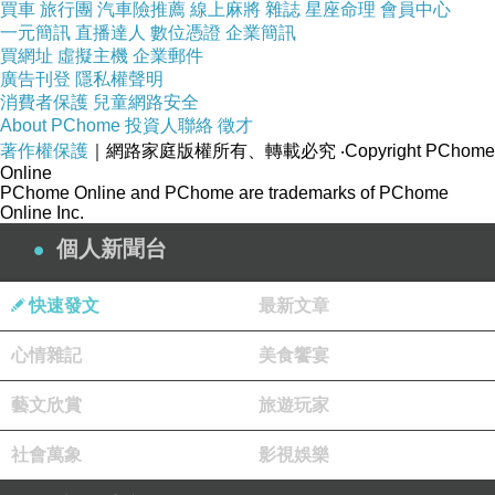
買車
旅行團
汽車險推薦
線上麻將
雜誌
星座命理
會員中心
很舊很陽春，但是其實蠻穩的，
一元簡訊
直播達人
數位憑證
企業簡訊
買網址
虛擬主機
企業郵件
但是我還是願意等待你，因為這裡有太多的台友
廣告刊登
隱私權聲明
友情，都在這遇見，說離開很難!!
消費者保護
兒童網路安全
About PChome
投資人聯絡
徵才
著作權保護
｜網路家庭版權所有、轉載必究
‧Copyright PChome
所以，我等等要去開會，我希望我開完會，你能
Online
夠情緒好一點，
PChome Online and PChome are trademarks of PChome
Online Inc.
至少，不要一直錯誤，不要一直轉圈圈，不要一
個人新聞台
直無反應，
我可以點一篇文章等各1分鐘，可以慢慢來，但
快速發文
最新文章
是不要超過五分鐘最後還錯誤好嗎?
心情雜記
美食饗宴
點個推薦，可以第一次不成功，但是第二次就給
反應了好嗎？至少讓我點推薦能夠順暢，
藝文欣賞
旅遊玩家
希望你能好好考慮，想想一下，我開完會回來，
社會萬象
影視娛樂
希望你能想通