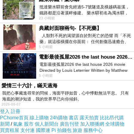
句，但是我能傳遞我的鼓勵推薦，
抵達樂水驛前會先經過5-7號隧道及橫越碼崙溪，
鐵路都是沿著溪畔修建。 樂水驛初名為濁水驛，
這是很溫暖的事情，鍵盤電腦都是冰冷的，唯一
23 小時前
但因與臺鐵集集線車站同名，於1953
能夠傳遞溫暖給不認識的人，就只有這個橋梁
典藏封面聊兩句-【不死藥】
了，
人類對不死的渴望源自於對死亡的恐懼 而「不死
藥」就這樣橫擺在你面前： 任何創傷迅速癒合、
能不能行行好，給點力！！！我的要求真的很
5 小時前
停止衰老、痛覺消失…堪
少，我不偷不搶，也不發海量文，
電影最後孤屋2026 the last house 2026 movie
也不盜文，我只是偶爾發廢文，如果發廢文是對
電影最後孤屋2026 the last house 2026 movie
我的懲罰
，
Directed by Louis Leterrier Written by Matthew
5 小時前
Robinson Starring Greta Lee Wa
那我努力改進
，
愛情三十六計，瞞天過海
我把心事藏進尋常的問候，海面平靜如昔，心中悸動無法平息。 只有
但是我只是想好好的閱讀而已，小弟只有這樣小
海底的潮汐知道，我的世界早已向你傾斜。
2026-08-07
小的要求而已，
登入
註冊
我不想離開這，因為我也沒地方可以去，如果真
PChome首頁
線上購物
24h購物
書店
露天拍賣
比比昂代購
的最後，你已經無力了，
新聞
/
氣象
股市
個人新聞台
廣告刊登
加入聯播網
全球購物
買賣租屋
支付連
國際連
Pi 拍錢包
旅遊
服務中心
那我想，我只能回去估狗最陽春的部落格，那裏