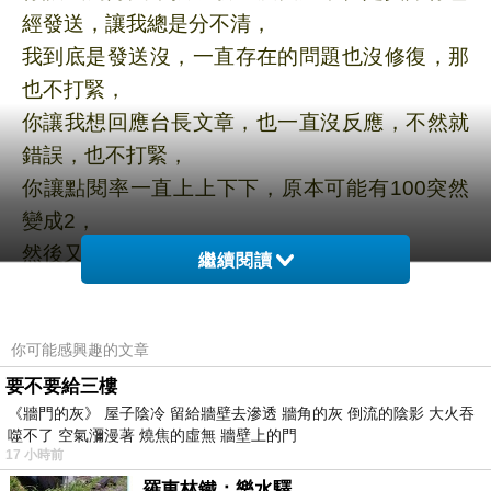
經發送
，讓我總是分不清
，
我到底是發送沒
，一直存在的問題也沒修復
，
那
也不打緊
，
你讓我想回應台長文章，也一直沒反應，不然就
錯誤，也不打緊，
你讓點閱率一直上上下下，原本可能有100突然
變成2
，
然後又變正常
，這些完全
也不打緊，
繼續閱讀
但是你可知道？雖然我沒有某位台長那麼偉大的
拯救全世界被詐騙的受害者，
你可能感興趣的文章
可以每天海量文與新聞播報，我也知道我發文
少，
要不要給三樓
《牆門的灰》 屋子陰冷 留給牆壁去滲透 牆角的灰 倒流的陰影 大火吞
但是我每天吃早餐的唯一樂趣，就是閱讀文章，
噬不了 空氣瀰漫著 燒焦的虛無 牆壁上的門
我對你很忠心，早上第一件事情，
17 小時前
就是登入與你相見，雖然我不留些什麼字字句
羅東林鐵：樂水驛