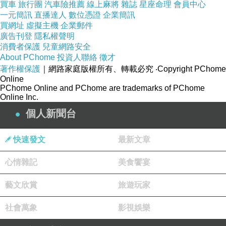
買車
旅行團
汽車險推薦
線上麻將
雜誌
星座命理
會員中心
一元簡訊
同時之人，法號「對仗」且「同義」，暗示了「一
直播達人
數位憑證
企業簡訊
買網址
虛擬主機
企業郵件
人雙化」神通。
廣告刊登
隱私權聲明
消費者保護
兒童網路安全
從祂們的法號推測，
About PChome
投資人聯絡
徵才
「赦塵磨禪師」、「除髮難禪師」，
極可能就是
著作權保護
｜網路家庭版權所有、轉載必究
‧Copyright PChome
Online
「滅累如來」的「一人雙化」。
PChome Online and PChome are trademarks of PChome
Online Inc.
「一人雙化」或「一人多化」之案例：
個人新聞台
「知器羅漢」一人雙化：行思禪師、賢覺禪師；
快速發文
最新文章
「護國羅漢」一人雙化：黃龍禪師、紫龍禪師；
「鹿頭羅漢」一人雙化：白鹿禪師、慧忠禪師；
心情雜記
美食饗宴
「日陽羅漢」一人雙化：暉霽禪師、霽日禪師；
藝文欣賞
旅遊玩家
「麩掇羅漢」一人三化：純真璞禪師、樹璧欽禪
社會萬象
影視娛樂
師、珀渟序禪師；
「採菽羅漢」一人四化：佛圖澄禪師、鳩羅什禪