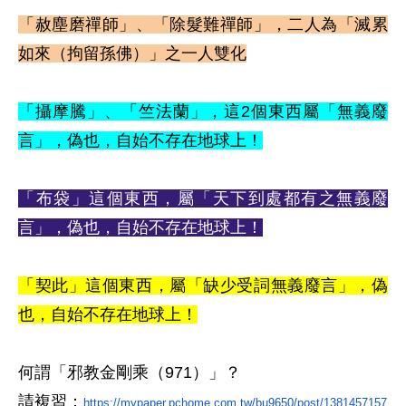
「赦塵磨禪師」、「除髮難禪師」，二人為「滅累
如來（拘留孫佛）」之一人雙化
「攝摩騰」、
「竺法蘭」，這2個東西屬「無義廢
言」
，偽也，自始不存在地球上！
「布袋」這個東西，屬「天下到處都有之無義廢
言」，偽也，自始不存在地球上
！
「契此」這個東西，屬「缺少受詞無義廢言」，偽
也，自始不存在地球上！
何謂「邪教金剛乘（971）」
？
請複習
：
https://mypaper.pchome.com.tw/bu9650/post/1381457157