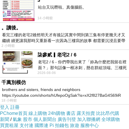
3
https://dict.revised.moe.edu.tw/dictView.jsp?
站台又玩嘢啦。真傷腦筋。
ID=129599&q=1&word=%E8%B5%A6
14 小時前
https://dict.revised.moe.edu.tw/dictView.jsp?
。讀後。
ID=114853&q=1&word=%E6%8A%98%E7%A3%A8
看完三樓的老宅2雖然明天才有後記其實中間到第三集有停更幾天才又
https://dict.revised.moe.edu.tw/dictView.jsp?
繼續 續更讓我那時又重新看一次因為三樓寫的故事 都需要沉浸且要帶
2 小時前
有
ID=123386&word=%E5%A1%B5%E6%B2%99#searchL
柒參貳▎老宅2 / 6
https://dict.revised.moe.edu.tw/dictView.jsp?
老宅2 / 6 - 你們帶我出來了「妳為什麼把我留在裡
ID=29202&q=1&word=%E9%AB%AE
面？」那句話像一根冰刺，懸在群組頂端。三樓死
2026-08-06
死盯著照片裡的人。那個人確實站在
https://dict.revised.moe.edu.tw/dictView.jsp?
千萬別模仿
ID=92960&q=1&word=%E8%89%B1%E9%9B%A3
brothers and sisters, friends and neighbors
赦塵磨
：免除多如塵沙的折磨
https://youtube.com/shorts/hUfepoOgSak?is=xX2f827BaG4S69iR
除髮難
：除滅多如毛髮的艱難
18 小時前
https
登入
註冊
PChome首頁
線上購物
24h購物
書店
露天拍賣
比比昂代購
赦塵磨禪師、除髮難禪師，是一組對仗。
新聞
/
氣象
股市
個人新聞台
廣告刊登
加入聯播網
全球購物
買賣租屋
支付連
國際連
Pi 拍錢包
旅遊
服務中心