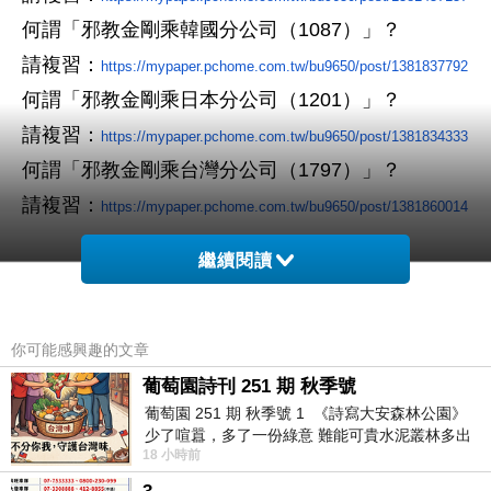
何謂「邪教金剛乘韓國分公司（1087）」
？
請複習
：
https://mypaper.pchome.com.tw/bu9650/post/1381837792
何謂「邪教金剛乘日本分公司（1201）」
？
請複習
：
https://mypaper.pchome.com.tw/bu9650/post/1381834333
何謂「邪教金剛乘台灣分公司（1797）」
？
請複習
：
https://mypaper.pchome.com.tw/bu9650/post/1381860014
繼續閱讀
https://zh.wikipedia.org/wiki/%E8%BF%A6%E5%8F%B6%E6%91%A
9%E8%85%BE
https://zh.wikipedia.org/zh-
你可能感興趣的文章
tw/%E7%AB%BA%E6%B3%95%E5%85%B0
葡萄園詩刊 251 期 秋季號
赦塵磨禪師
（？～
？
）
、
除髮難禪師
（？～
？
）
，
葡萄園 251 期 秋季號 1 《詩寫大安森林公園》
少了喧囂，多了一份綠意 難能可貴水泥叢林多出
「滅累如來」之一人雙化
18 小時前
一