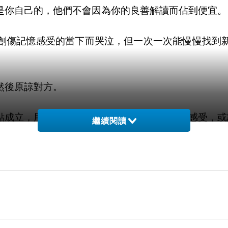
是你自己的，他們不會因為你的良善解讀而佔到便宜。
創傷記憶感受的當下而哭泣，但一次一次能慢慢找到
然後原諒對方。
點成立，用別的角度重新看當下，能找到新的感受，或
繼續閱讀
態與作息，允許自己可以BLUE，但不要太久，才是
弱是一樣觀念。
症、抑鬱症等其它精神問題。