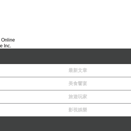
 Online
 Inc.
最新文章
美食饗宴
旅遊玩家
影視娛樂