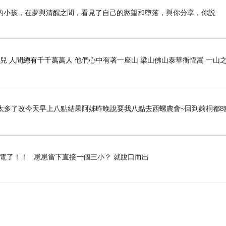
的小孩，在夢與清醒之間，看見了自己的慾望和墮落，與你分享，你説
兒 人間總有千千萬萬人 他們心中有著一座山 梁山佛山泰華衡恆嵩 一山
太多了改今天早上八點結果阿姊昨晚說要我八點去西螺農會~回到莿桐都8
停電了！！ 崽崽當下直接一個三小？ 就脫口而出