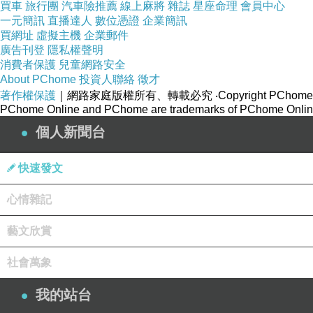
買車
旅行團
汽車險推薦
線上麻將
雜誌
星座命理
會員中心
一元簡訊
直播達人
數位憑證
企業簡訊
買網址
虛擬主機
企業郵件
廣告刊登
隱私權聲明
消費者保護
兒童網路安全
About PChome
投資人聯絡
徵才
著作權保護
｜網路家庭版權所有、轉載必究
‧Copyright PChome
PChome Online and PChome are trademarks of PChome Online
個人新聞台
快速發文
心情雜記
藝文欣賞
社會萬象
我的站台