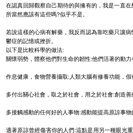
在認真回歸觀察自己期待的與擁有的，我是一直在
所當然應該有這些嗎?似乎不是。
若說這樣的心病有解藥，我反而認為靠吃藥只讓病
鬱症的記憶或挫折。
以下是比較科學的做法:
關懷弱勢，體察他們對生命的韌性:他們活著的動
作息健康，食物營養攝取:人類大腦有修養功能，假
多付出關心社會，取之於社會，用之於社會:創造善
多接觸感動的任何好的人事物:感動能提高原諒事物
適著原諒曾經傷害你的人們:這點是用另一種眼光