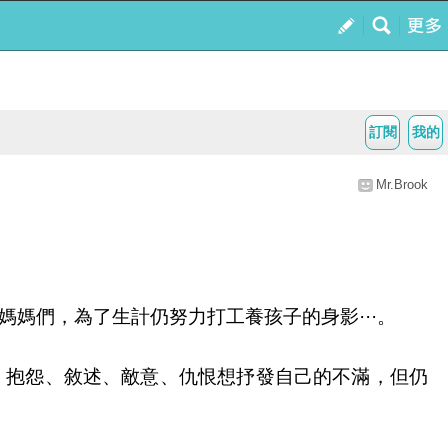
訂閱
我的
Mr.Brook
媽們，為了生計仍努力打工養孩子的身影···。
、抱怨、敘述、敵意、仇恨想抒發自己的不滿，但仍