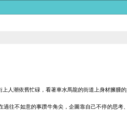
上人潮依舊忙碌，看著車水馬龍的街道上身材臃腫的媽
在過往不如意的事躦牛角尖，企圖靠自己不停的思考