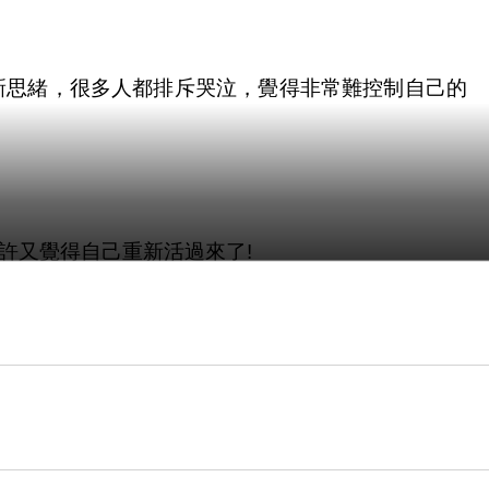
新思緒，很多人都排斥哭泣，覺得非常難控制自己的
許又覺得自己重新活過來了!
健康的!刻意表現陽光，反而更難察覺心靈問題的病