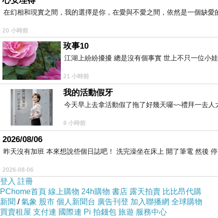
心安理得
在幻相和現實之間，我的選擇是你，在愛與不愛之間，依然是一個缺愛
感謝100的練習，第12回
下一篇：
20 小時前
玫事10
江湖上紛紛擾擾 總是沒有個事實 世上不只一位小娃
21 小時前
我的活動假牙
今天早上去拿活動假了拖了好幾天囉~~禮拜一去人
8 小時前
2026/08/06
昨天沒有加班 本來想說些個日誌吧！ 洗完澡坐在床上 開了筆電 然後 
2026-08-06
登入
註冊
PChome首頁
線上購物
24h購物
書店
露天拍賣
比比昂代購
新聞
/
氣象
股市
個人新聞台
廣告刊登
加入聯播網
全球購物
買賣租屋
支付連
國際連
Pi 拍錢包
旅遊
服務中心