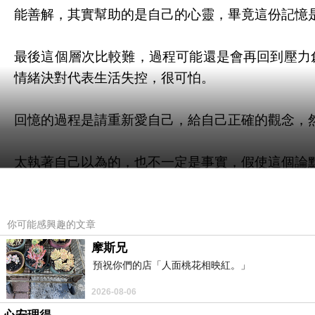
能善解，其實幫助的是自己的心靈，畢竟這份記憶
最後這個層次比較難，過程可能還是會再回到壓力
情緒決對代表生活失控，很可怕。
回憶的過程是請重新愛自己，給自己正確的觀念，
太執著自己以為的，也不一定是事實，假使這個論
目前我仍然偶爾會有焦慮問題，但會停下來調整心
變。這樣想法差不多跟男人也能哭泣，但不代表懦
憂鬱症是複雜的心靈疾病，它會併發躁鬱症、恐懼
你可能感興趣的文章
摩斯兄
預祝你們的店「人面桃花相映紅。」
2026-08-06
災難前的不安
上一篇：