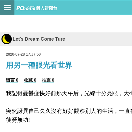
Let's Dream Come Ture
2020-07-28 17:37:50
用另一種眼光看世界
留言 0
收藏 0
推薦 0
我記得憂鬱症快好前那天午后，光線十分亮眼，大街
突然訝異自己久久沒有好好觀察別人的生活，一直
徒勞無功!