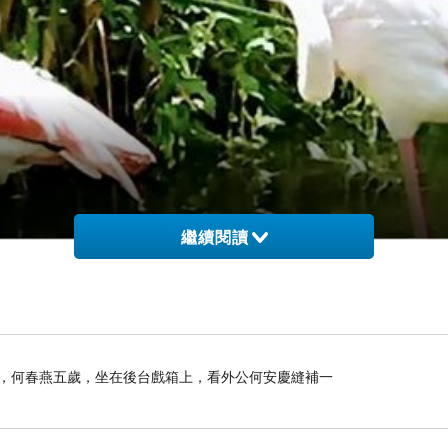
繼續閱讀
那年，何春燕五歲，坐在後台戲箱上，看外公何安慶縫補一