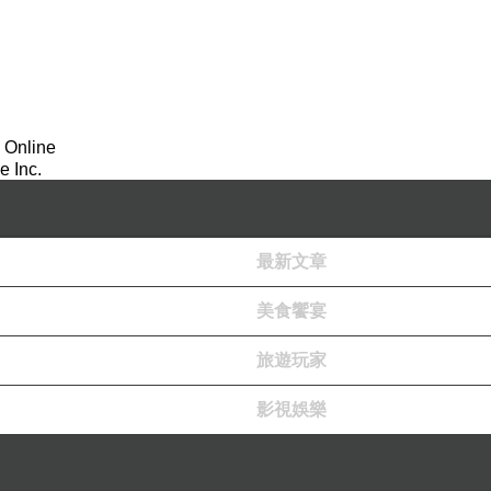
 Online
察牠們，很愛金雞獨立的站姿，原來這也是有原因的
 Inc.
bpintaiwan
#amazingtaiwan
#taiwantravel
#taiwangram
#flamingo
最新文章
美食饗宴
旅遊玩家
影視娛樂