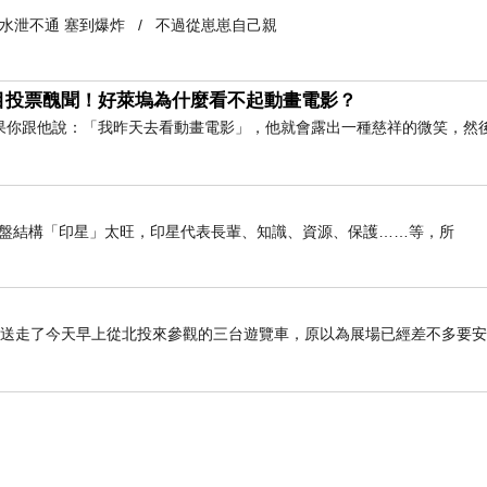
到水泄不通 塞到爆炸 / 不過從崽崽自己親
目投票醜聞！好萊塢為什麼看不起動畫電影？
果你跟他說：「我昨天去看動畫電影」，他就會露出一種慈祥的微笑，然
我命盤結構「印星」太旺，印星代表長輩、知識、資源、保護……等，所
上，先送走了今天早上從北投來參觀的三台遊覽車，原以為展場已經差不多要