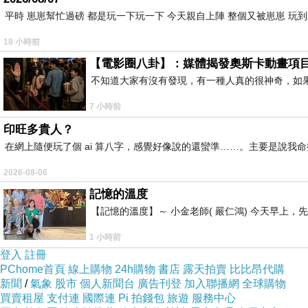
平時 崽崽幫忙過磅 都是玩一下玩一下 今天親自上陣 整個又被崽崽 玩
18 小時前
【電影圈八卦】：媒體揭發奧斯卡動畫項
不知道大家有沒有發現，有一種人真的很神奇，如
7 小時前
印旺多貴人？
在網上隨便玩了個 ai 算八字，感覺好像說的還蠻準……。主要是說
2026-08-06
記憶的溫度
【記憶的溫度】～ 小金老師( 嚴仁鴻) 今天早
1 小時前
登入
註冊
PChome首頁
線上購物
24h購物
書店
露天拍賣
比比昂代購
新聞
/
氣象
股市
個人新聞台
廣告刊登
加入聯播網
全球購物
買賣租屋
支付連
國際連
Pi 拍錢包
旅遊
服務中心