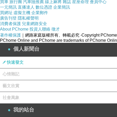
買車
旅行團
汽車險推薦
線上麻將
雜誌
星座命理
會員中心
一元簡訊
直播達人
數位憑證
企業簡訊
買網址
虛擬主機
企業郵件
廣告刊登
隱私權聲明
消費者保護
兒童網路安全
About PChome
投資人聯絡
徵才
著作權保護
｜網路家庭版權所有、轉載必究
‧Copyright PChome
動物園入口的迎賓動物，帶有喜氣的紅鶴，仔細觀
PChome Online and PChome are trademarks of PChome Online
要還能控制體溫。
個人新聞台
#zoo
#taipei
#taipeitravel
#taipeigram
#igers
#igertaiwan
#taiwan
#
快速發文
心情雜記
藝文欣賞
台北文山：來動物園長知識(1)
上一篇：
社會萬象
台北文山：來動物園長知識(3)
下一篇：
我的站台