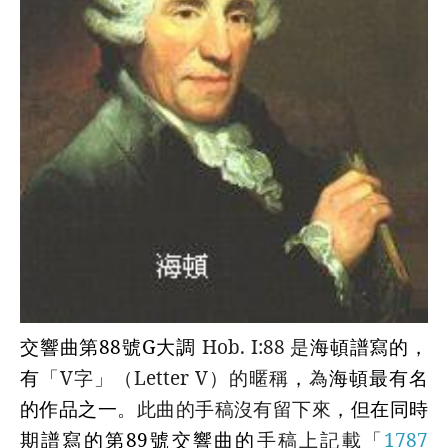
交響曲第
88
號
G
大調
Hob. I:88
是
海頓
譜寫的
，
有
「
V
字」
（
Letter V
）
的暱稱
，
為
海頓最有名
的作品之一
。此曲的手稿沒有留下來
，但在同時
期
譜寫的
第
89
號交響曲的
手稿上記載「
1787