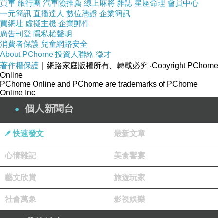
買車
旅行團
汽車險推薦
線上麻將
雜誌
星座命理
會員中心
3/4-2/4
拍子
。奏鳴曲式。
一元簡訊
直播達人
數位憑證
企業簡訊
買網址
虛擬主機
企業郵件
第一樂章輝煌而充滿活力，緩慢的引子引導出快
廣告刊登
隱私權聲明
速的主旋律。先是
16
小節
3/4
拍子
的
慢板序奏部
消費者保護
兒童網路安全
About PChome
投資人聯絡
徵才
分，然後開始
2/4
拍子快板的主部
。呈示部的主題
著作權保護
｜網路家庭版權所有、轉載必究
‧Copyright PChome
先由弦樂器穩穩的提出
，接著在低音奏出的很有
Online
PChome Online and PChome are trademarks of PChome
特徵的伴奏上，以全奏重複
。這主題會支配全
Online Inc.
曲
，因此是單一主題的樂章
。在具有戲劇性的開
個人新聞台
展部後
，進入再現部，主題重複，並加入
木管樂
器
。在這樂章中不會出現小號與定音鼓。
快速發文
最新文章
第
2
樂章
廣板
（
Largo
）
D
大調
，
3/4
拍子
。變奏
心情雜記
美食饗宴
曲形式。
由主題與
6
段變奏構成。
非常優美的
主題
，
以
雙
藝文欣賞
旅遊玩家
簧管與大
提琴的二重奏奏出
。到第
41
小節
，小號
社會萬象
影視娛樂
與定音鼓與弦樂器的
震音以最強音出現
，這是海