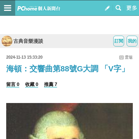
古典音樂漫談
訂閱
我的
2024-11-13 15:33:20
雲翁
海頓：交響曲第88號G大調 「V字」
留言 0
收藏 0
推薦 7