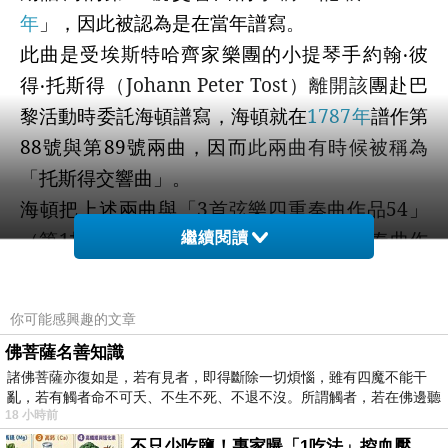
年
」
，因此被認為是在當年
譜寫
。
此曲是受
埃
斯
特哈齊家樂團的小提琴手約翰‧彼
得‧托斯得
（
Johann Peter Tost
）離開該
團赴巴
黎活動時
委託海頓譜寫，海頓就在
1787
年
譜
作
第
88
號與第
89
號兩曲，因而
此兩曲有時候被稱為
「
托斯得
交響曲
」
。
海頓把上述兩曲與
「
3
首弦樂四重奏曲作品
54
」
（第
1
托斯得
四重奏曲）、「
3
首弦樂四重奏曲作
繼續閱讀
品
55
」
（第
2
托斯得
四重奏曲）一齊讓渡給
托斯
得
。
托斯得把這些樂曲賣給法國出版商
西伯
你可能感興趣的文章
（
Jean-Georges Sieber
）
，當時，還出售海頓
佛菩薩名善知識
的其他交響曲以及他沒有權利的鋼琴奏鳴曲，而
諸佛菩薩亦復如是，若有見者，即得斷除一切煩惱，雖有四魔不能干
且答應給海頓的報酬也沒付，因而有一段時間他
亂，若有觸者命不可夭、不生不死、不退不沒。所謂觸者，若在佛邊聽
18 小時前
受
們兩人之間有爭執
。
不只少吃鹽！專家曝「1吃法」控血壓、降膽固醇 - 得舒飲食(DASH Diet)