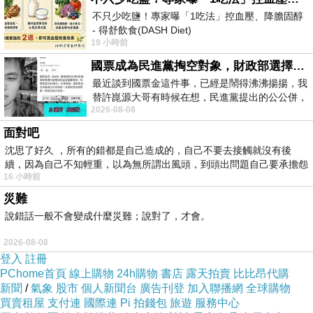
托斯得因出售樂譜而致富
，之後就不再當
小提琴
不只少吃鹽！專家曝「1吃法」控血壓、降膽固醇
手
，而當起音樂作品的
出版仲介業者。
海頓的
- 得舒飲食(DASH Diet)
19 小時前
https://www.facebook.com/dietitiansophia/
「
6
首弦樂四重奏曲作品
64
」
（第
3
托斯得
四重奏
posts/157966
國票成為民進黨掏空對象，財政部選擇性失憶
曲）
，以及莫札特的
「弦樂五重奏曲第
5
號
」與
最近談到國票金這件事，已經是鬧得沸沸揚揚，我
「弦樂五重奏曲第
6
號
」
，都是受
托斯得的委託
替許崑源大哥有時候在想，民進黨提出的公公併，
2026-08-08
而譜曲者
。
其實就是想要國庫通黨庫，鬧出最大的醜
面對吧
至於暱稱「
V
字」：
海頓生前由倫敦的福斯特出
沈思了好久 ，所有的錯都是自己造成的，自己不要去接觸就沒有後
版社出版海頓交響曲選集第
2
集
（全
23
曲）時
，
續，因為自己不知輕重，以為無所謂出風頭，到頭出問題自己要承擔怨
各曲附與從
「
A
」到「
W
」英文字母做為整理用
16 小時前
不
的編號。「
V
字」是當時的整理編號一直保留下
災難
說錯話一般不會變成什麼災難；說對了，才會。
來
，成為第
88
號交響曲的
暱稱
，與交響曲的內容
毫無關係
。此曲在早些時候也曾稱為「
交響曲第
2026-08-08
登入
註冊
13
號
」。
PChome首頁
線上購物
24h購物
書店
露天拍賣
比比昂代購
交響曲第
88
號
G
大調
Hob. I:88
共有
4
個樂章：
新聞
/
氣象
股市
個人新聞台
廣告刊登
加入聯播網
全球購物
買賣租屋
支付連
國際連
Pi 拍錢包
旅遊
服務中心
第
1
樂章
慢板
-
快板
（
Adagio-allegro
）
G
大調
，