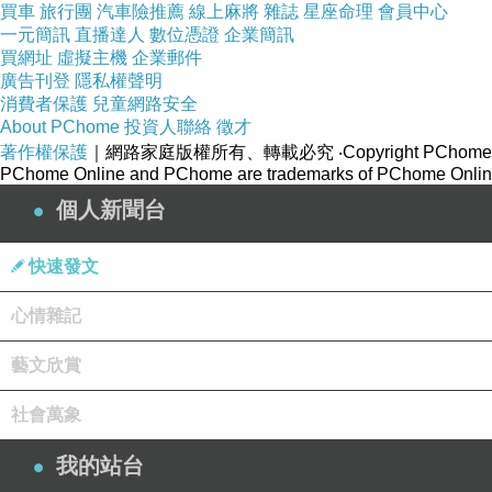
買車
旅行團
汽車險推薦
線上麻將
雜誌
星座命理
會員中心
一元簡訊
直播達人
數位憑證
企業簡訊
買網址
虛擬主機
企業郵件
廣告刊登
隱私權聲明
消費者保護
兒童網路安全
About PChome
投資人聯絡
徵才
著作權保護
｜網路家庭版權所有、轉載必究
‧Copyright PChome
PChome Online and PChome are trademarks of PChome Online
個人新聞台
快速發文
心情雜記
藝文欣賞
社會萬象
我的站台