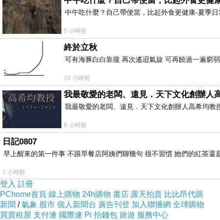
中午吃什麼？自己帶便當，比起外食更健康
中午吃什麼？自己帶便當，比起外食更健康-夏季日常
5 小時前
終於立秋
可有海豚白白靠攏 再次遙迢氣旋 可再饒過一遍窮弱
18 小時前
我最敬愛的老闆、遠見．天下文化創辦人
我最敬愛的老闆、遠見．天下文化創辦人高希均教授 遠見
8 小時前
日記0807
早上醒來的第一件事 不跟早餐店阿姨們聊幾句 很不習慣 她們的紅茶還是
7 小時前
登入
註冊
PChome首頁
線上購物
24h購物
書店
露天拍賣
比比昂代購
新聞
/
氣象
股市
個人新聞台
廣告刊登
加入聯播網
全球購物
買賣租屋
支付連
國際連
Pi 拍錢包
旅遊
服務中心