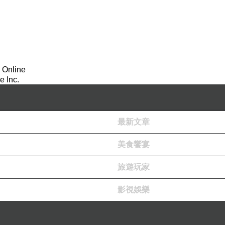
 Online
 Inc.
最新文章
美食饗宴
旅遊玩家
影視娛樂