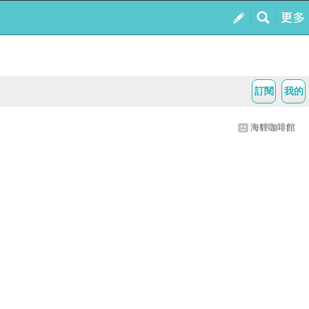
訂閱
我的
海貍咖啡館