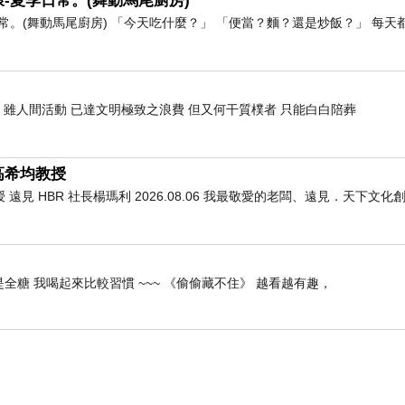
-夏季日常。(舞動馬尾廚房)
。(舞動馬尾廚房) 「今天吃什麼？」 「便當？麵？還是炒飯？」 每天
 雖人間活動 已達文明極致之浪費 但又何干質樸者 只能白白陪葬
高希均教授
 HBR 社長楊瑪利 2026.08.06 我最敬愛的老闆、遠見．天下文
全糖 我喝起來比較習慣 ~~~ 《偷偷藏不住》 越看越有趣，