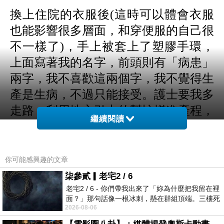
換上住院的衣服後
(
這時可以體會衣服
也能影響很多層面，和穿便服的自己很
不一樣了
)
，手上被套上了塑膠手環，
上面寫著我的名字，前頭則有「病患」
兩字，我不喜歡這兩個字，我不覺得生
產是生病，不過只能接受。護士要我多
走路，利用地心引力的幫忙增進產程，
繼續閱讀
然後要等開到十指才能進入下一產程。
這時的我已不再能如昨天上午般健步如
飛，還能一邊讀小說那般的悠然了。我
你可能感興趣的文章
一邊散步，
M
在一旁陪著我令人安心不
柒參貳▎老宅2 / 6
少。開指開得很慢，後來我幾乎都躺在
老宅2 / 6 - 你們帶我出來了「妳為什麼把我留在裡
面？」那句話像一根冰刺，懸在群組頂端。三樓死
待產室的床上，身體被安上胎兒心跳監
2026-08-06
死盯著照片裡的人。那個人確實站在
聽器，還有可以看到宮縮即將發生的儀