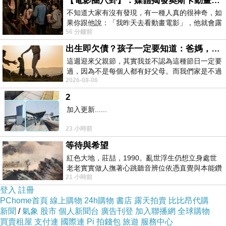
【電影圈八卦】：媒體揭發奧斯卡動畫項目投票醜聞！好萊塢為什麼看不起動畫電影？
器，另外護士也把注射點滴用的針頭先
不知道大家有沒有發現，有一種人真的很神奇，如
果你跟他說：「我昨天去看動畫電影」，他就會露
固定到我右手手肘了，很怕針的我
[
護
56 分鐘前
出一種慈祥的微笑，然後問你是不是陪小
士要打之前還提及這針很長，真令人害
出生即欠債？孩子一定要知道：爸媽，其實我不欠你們
怕
]
，儘管覺得無助，也不喜過多醫療
這週迎來父親節，其實我並不認為這種節日一定要
過，因為不是每個人都有好父母。而我們家是不過
介入，現在也已無心力抗拒。
2026-08-06
節的，平時也沒什麼儀式感，生活趨近冷
2
陣痛像海浪般一波波衝擊著我，讓我在
加入更新......
疼痛間褪去所有偽裝，完全被疼痛捆
23 小時前
縛，衝擊的體無完膚。而敏銳的我可以
等待與希望
提示緊盯著顯示宮縮間隔儀器的
M
，宮
紅色大地，莊喆，1990。亂世浮生仍想立身處世
老老實實做人撫著心跳聽音辨位依憑直覺與本能鑽
縮即將屆臨。
M
會握緊我的手，陪我撐
21 小時前
向裂隙的亮處探索另一個心聲另一個共鳴的
登入
過陣痛期。我的腦海中不斷湧著各種思
註冊
PChome首頁
線上購物
24h購物
書店
露天拍賣
比比昂代購
緒，或者用呼吸法減輕疼痛。不過還有
新聞
/
氣象
股市
個人新聞台
廣告刊登
加入聯播網
全球購物
買賣租屋
支付連
國際連
Pi 拍錢包
旅遊
服務中心
個念頭一直緊緊攫住我，那就是明明之