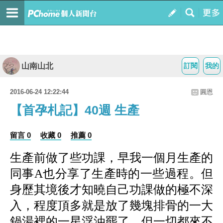
山南山北
訂閱
我的
2016-06-24 12:22:44
圓恩
【首孕札記】40週 生產
留言 0
收藏 0
推薦 0
生產前做了些功課，早我一個月生產的
同事
A
也分享了生產時的一些過程。但
身歷其境後才知曉自己功課做的極不深
入，程度頂多就是放了幾塊排骨的一大
鍋湯裡的一星浮油罷了。但一切都來不