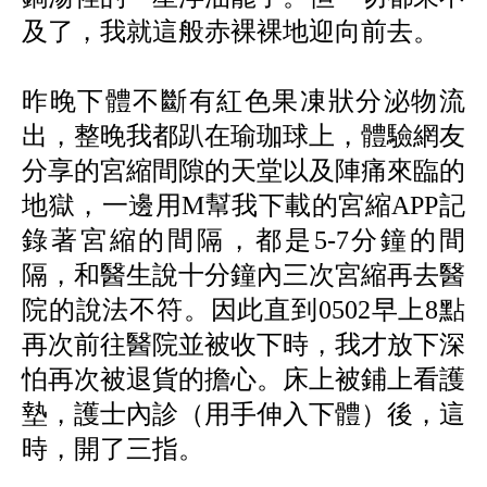
及了，我就這般赤裸裸地迎向前去。
昨晚下體不斷有紅色果凍狀分泌物流
出，整晚我都趴在瑜珈球上，體驗網友
分享的宮縮間隙的天堂以及陣痛來臨的
地獄，一邊用
M
幫我下載的宮縮
APP
記
錄著宮縮的間隔，都是
5-7
分鐘的間
隔，和醫生說十分鐘內三次宮縮再去醫
院的說法不符。因此直到
0502
早上
8
點
再次前往醫院並被收下時，我才放下深
怕再次被退貨的擔心。床上被鋪上看護
墊，護士內診（用手伸入下體）後，這
時，開了三指。