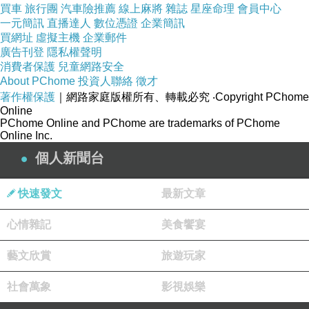
買車
旅行團
汽車險推薦
線上麻將
雜誌
星座命理
會員中心
前帶隊時很多婆婆媽媽都說我運動量如
一元簡訊
直播達人
數位憑證
企業簡訊
買網址
虛擬主機
企業郵件
此充足，生孩子一定會像放屁一樣，馬
廣告刊登
隱私權聲明
上就生出來，原來我太天真了，有被騙
消費者保護
兒童網路安全
About PChome
投資人聯絡
徵才
了的感受。等到我腦海裡的各式聯想都
著作權保護
｜網路家庭版權所有、轉載必究
‧Copyright PChome
用罄時，剛好同學
B
用訊息請
M
讓我冥
Online
PChome Online and PChome are trademarks of PChome
想潮水及花開，我就不斷想像潮水來去
Online Inc.
和家裡的孤挺花綻放，居然疼痛減輕，
個人新聞台
下午有一陣子快樂舒服地睡去，然後一
直到深夜一、兩點，好不容易才勉強開
快速發文
最新文章
完十指。
心情雜記
美食饗宴
藝文欣賞
旅遊玩家
本來醫生說可能凌晨三、四點差不多就
可以生了。不過那個時候我才進入第二
社會萬象
影視娛樂
個產程，我得用力擠，讓寶寶的頭露出