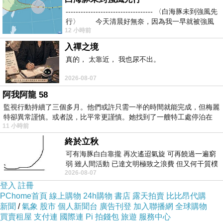
雖然，距離上次來信（八十六年十二月），已
----------------------------------- 〈白海豚未到強風先
過八個月。
行〉 今天清晨好無奈，因為我一早就被強風
雖然，琬婷找不到什麼話題好聊，但是‥每次
12 小時前
收到來信，就覺得很高興，因為‥琬婷總是還記
入禪之境
得‥阿文這麼一個‥身在遠方的大朋友，這讓阿文
真的， 太靠近， 我也尿不出。
很欣慰，而且感動呢！
歲月還真是不饒人呢！記得那時，在「桃園．
2026-08-07
行善堂」舉辦活動時，琬婷也才是個「國小三年
阿我阿龍 58
級」的小妹妹而已，怎麼一轉眼，妳都要升六年級
監視行動持續了三個多月。他們或許只需一半的時間就能完成，但梅麗
了？ 大人都被小孩子，追老啦！
特卻異常謹慎。或者說，比平常更謹慎。她找到了一艘特工處停泊在
11 小時前
看琬婷在信上畫的漫畫，可見得——妳的「畫
功」，真是進步了很多哦！
終於立秋
畫得真是很「流利」，也很「漂亮」，若琬婷很喜
可有海豚白白靠攏 再次遙迢氣旋 可再饒過一遍窮
弱 雖人間活動 已達文明極致之浪費 但又何干質樸
歡漫畫的話，那麼‥希望妳能夠多多努力加油喔！
2026-08-07
者 只能白白陪葬
在此，給妳一個「愛的鼓勵」‥
登入
註冊
啪啪！啪啪啪！啪啪啪啪！啪啪！
PChome首頁
線上購物
24h購物
書店
露天拍賣
比比昂代購
若「漫畫」是琬婷的才華、興趣，那麼‥就多
新聞
/
氣象
股市
個人新聞台
廣告刊登
加入聯播網
全球購物
加學習、多加發揮，有朝一日，一定會有所成就
買賣租屋
支付連
國際連
Pi 拍錢包
旅遊
服務中心