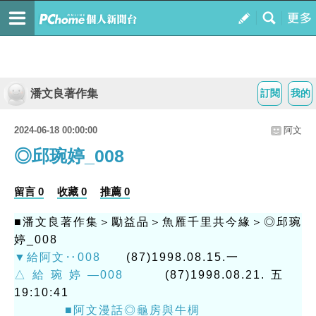
潘文良著作集
訂閱
我的
2024-06-18 00:00:00
阿文
◎邱琬婷_008
留言 0
收藏 0
推薦 0
■潘文良著作集＞勵益品＞魚雁千里共今緣＞◎邱琬
婷_008
▼給阿文‥008
(87)1998.08.15.一
△給琬婷—008
(87)1998.08.21.五
19:10:41
■阿文漫話◎龜房與牛椆