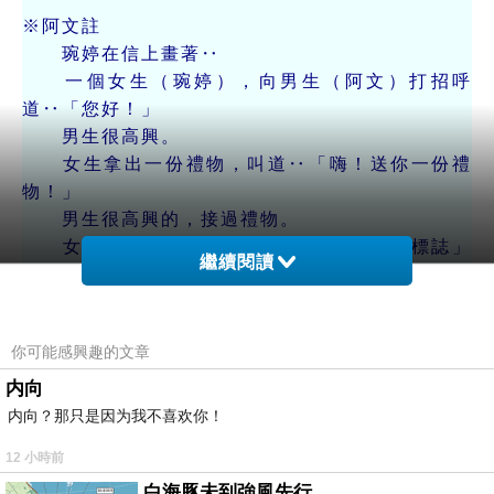
※阿文註
琬婷在信上畫著‥
一個女生（琬婷），向男生（阿文）打招呼
道‥「您好！」
男生很高興。
女生拿出一份禮物，叫道‥「嗨！送你一份禮
物！」
男生很高興的，接過禮物。
女生在一旁偷笑，兩手還比著「勝利的標誌」
繼續閱讀
（Ｖ）。
男生心想‥〔什麼禮物呢？〕於是便打了開
來，結果‥嚇了一跳，心跳加速，都快從嘴裡跳出
你可能感興趣的文章
來了——
原來是盒子裡，跳出一個「鬼怪頭」。
内向
内向？那只是因为我不喜欢你！
△給琬婷—008
12 小時前
琬婷‥
白海豚未到強風先行