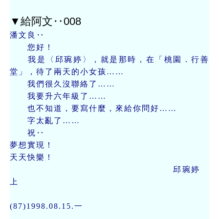
▼給阿文‥008
潘文良‥
您好！
我是〈邱琬婷〉，就是那時，在「桃園．行善
堂」，待了兩天的小女孩……
我們很久沒聯絡了……
我要升六年級了……
也不知道，要寫什麼，來給你問好……
字太亂了……
祝‥
夢想實現！
天天快樂！
邱琬婷
上
(87)1998.08.15.一