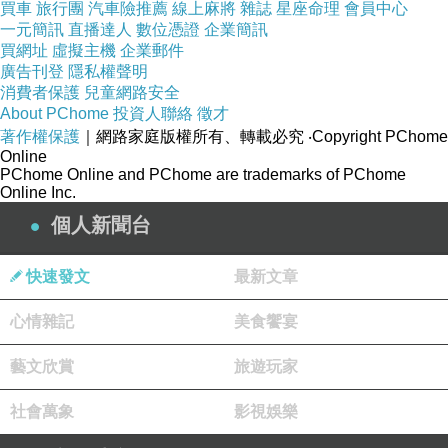
的！
買車
旅行團
汽車險推薦
線上麻將
雜誌
星座命理
會員中心
一元簡訊
直播達人
數位憑證
企業簡訊
琬婷可試著，把所見所聞的一些趣事，把它給
買網址
虛擬主機
企業郵件
畫下來，不但可以「自得其樂」，而且，還可以給
廣告刊登
隱私權聲明
予別人，分享快樂呢！
消費者保護
兒童網路安全
記得‥琬婷有好幾個姊姊吧!? 姊妹之間，相
About PChome
投資人聯絡
徵才
信常會吵吵鬧鬧，或是鬧笑話，這些，都是很好的
著作權保護
｜網路家庭版權所有、轉載必究
‧Copyright PChome
Online
「題材」，平常就用紙筆，簡單的記錄下來，日
PChome Online and PChome are trademarks of PChome
後，就可以「借題發揮」啦！
Online Inc.
（下次來信，不妨介紹一下，妳的姊妹們，那
個人新聞台
麼‥就有話題可以聊啦！）
快速發文
最新文章
話說到此，講個笑話給妳聽‥
有天——
心情雜記
美食饗宴
阿文幫二妹〈雪惠〉，釘了幾個架子，好讓她
整理房間。
藝文欣賞
旅遊玩家
雪惠整理完後，自己覺得非常滿意，於是‥就
拉母親去「參觀」，一邊叫問道‥「妳看——我的
社會萬象
影視娛樂
閨房，很漂亮吧!?」