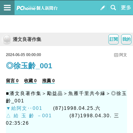
潘文良著作集
訂閱
我的
2024-06-05 00:00:00
阿文
◎徐玉齡_001
留言 0
收藏 0
推薦 0
■潘文良著作集＞勵益品＞魚雁千里共今緣＞◎徐玉
齡_001
▼給阿文‥001
(87)1998.04.25.六
△給玉齡－001
(87)1998.04.30.三
02:35:26