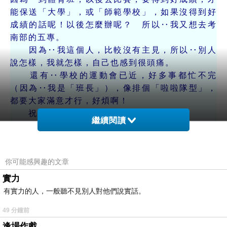
能保送「大學」，或「師範學校」，如果沒得到好
成績的話呢！以後怎麼辦呢？ 所以‥我又想去考
南部的五專。
因為‥我這個人，比較沒有主見，所以‥別人
說怎樣，我就怎樣，自己也感到很頭痛。
還有‥學校的運動會已近，好多事都忙不完
（因為‥我是「班長」），像排個「啦啦隊型」，
都要大家滿意才行，好煩啊！
祝‥
繼續閱讀
身體健康！
一個不知如何是好的‥
秋天 筆
你可能感興趣的文章
(87)1998.04.25.六
實力
有實力的人，一般聽不見別人對他們說實話。
※附寄一張照片——
49 分鐘前
文良大哥！你能猜出，我是哪一個嗎？
逢場作戲