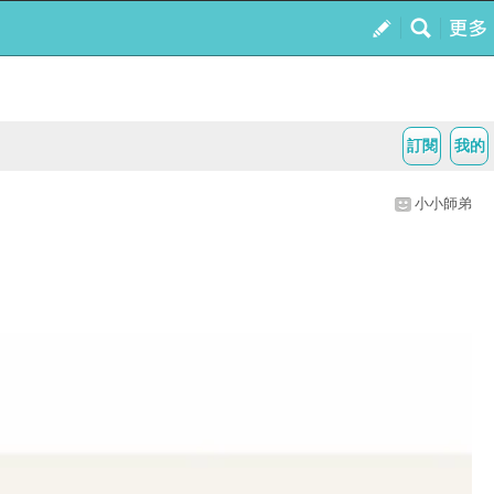
訂閱
我的
小小師弟