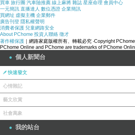
買車
旅行團
汽車險推薦
線上麻將
雜誌
星座命理
會員中心
雲飄冉,鶴翔松間;或樸拙率真,孩心無執。脫盡
一元簡訊
直播達人
數位憑證
企業簡訊
買網址
虛擬主機
企業郵件
廣告刊登
隱私權聲明
消費者保護
兒童網路安全
About PChome
投資人聯絡
徵才
著作權保護
｜網路家庭版權所有、轉載必究
‧Copyright PChome
PChome Online and PChome are trademarks of PChome Online
三世多杰羌佛
的書法能達到如此登峰造極的境界
個人新聞台
能自成大家。比如
三世多杰羌佛
在初涉書門之
以他自吟之七絕詩『
華宮日月麗陽天,喜乘西風
快速發文
杰羌佛
深居古寺,卻以超凡的證量,發抒情懷,
統率日月之天地,而會之人間福盛,一句『喜乘
心情雜記
宙,輕安極樂,人 我兩忘,故友來臨亦聞叭聲所得
藝文欣賞
世多杰羌佛 ,已經不是夏天了,冬天都快完了
正的佛陀之書啊!
社會萬象
三世多杰羌佛
的書法,匯聚五明之全面證德證
我的站台