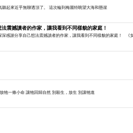
氣聽起來近乎無聊透頂了。 這次輪到梅麗特眺望大海和懸崖
想法震撼讀者的作家，讓我看到不同樣貌的家庭！
深深感謝分享自己想法震撼讀者的作家，讓我看到不同樣貌的家庭！ 《
了一個人的德品和學識,但書法卻不然。而一個
是,唯書道除外。書法,就像是一面立體透射鏡,學問
是普通寫字的好壞,對於一般人,也 能看出他的文
博不一定精具書 道,但大書家必是學問書風雙胞
張懷瓘、岳飛,近有于右任等,個個都是學富五車
 放牠一條小命 讓牠回歸自然 別殺生，放生 別讓牠進
之神韻,故書法必具雙胞學體。
多杰羌佛第三世
飄逸自如,渾厚華滋。行墨連綿,氣韻暢達,字勢或