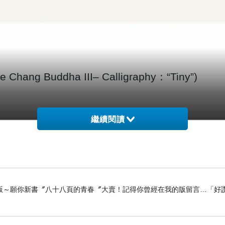
je Chang Buddha III
– Calligraphy：“Tiny”)
繼續閱讀
H.H.第三世多杰羌佛書法-5：小不
版～願你新書〞八十八頁的青春〞大賣！記得你曾經在我的版留言…「好讚
. Dorje Chang Buddha III- Calligraphy：“Ti