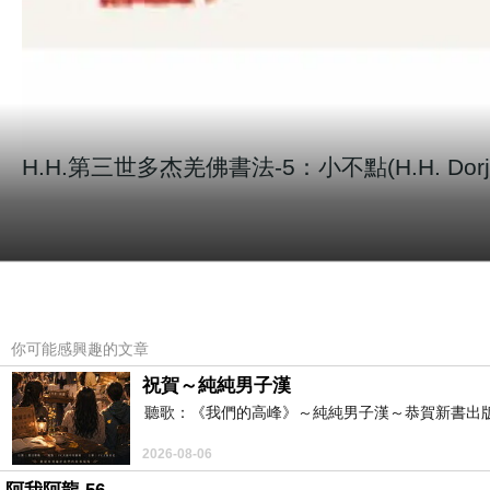
H.H.第三世多杰羌佛
書法-5：小不點(
H.H. Dor
你可能感興趣的文章
祝賀～純純男子漢
聽歌：《我們的高峰》～純純男子漢～恭賀新書出
2026-08-06
H.H