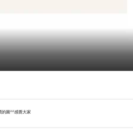
點
的圖^^感覺大家
ny”)