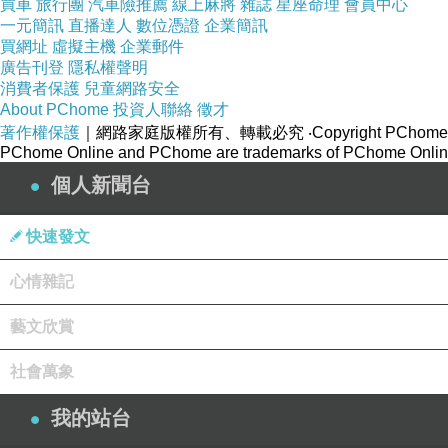
買車
旅行團
汽車險推薦
線上麻將
雜誌
星座命理
會員中心
一元簡訊
直播達人
數位憑證
企業簡訊
買網址
虛擬主機
企業郵件
廣告刊登
隱私權聲明
消費者保護
兒童網路安全
About PChome
投資人聯絡
徵才
著作權保護
｜網路家庭版權所有、轉載必究
‧Copyright PChome
PChome Online and PChome are trademarks of PChome Online
個人新聞台
快速發文
心情雜記
藝文欣賞
社會萬象
我的站台