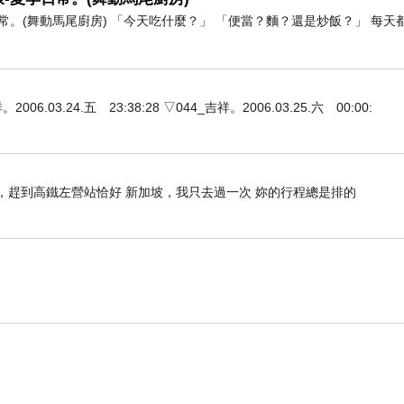
。(舞動馬尾廚房) 「今天吃什麼？」 「便當？麵？還是炒飯？」 每天
3.24.五 23:38:28 ▽044_吉祥。2006.03.25.六 00:00:
場，趕到高鐵左營站恰好 新加坡，我只去過一次 妳的行程總是排的