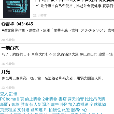
中午吃什麼？自己帶便當，比起外食更健康-夏季日常
22 小時前
◎吉祥_043~045
■潘文良著作集＞勵益品＞魚雁千里共今緣＞吉祥_043~045 ▽043_吉祥。2006.0
20 小時前
一襲白衣
巧了，約好的日子 車庫大門打不開 急得滿頭大漢 妳已經出門 虛驚一
16 小時前
月光
你也可以像月亮一樣，當一名追隨者和補充者，用弱光關注人間。
13 小時前
登入
註冊
PChome首頁
線上購物
24h購物
書店
露天拍賣
比比昂代購
新聞
/
氣象
股市
個人新聞台
廣告刊登
加入聯播網
全球購物
買賣租屋
支付連
國際連
Pi 拍錢包
旅遊
服務中心