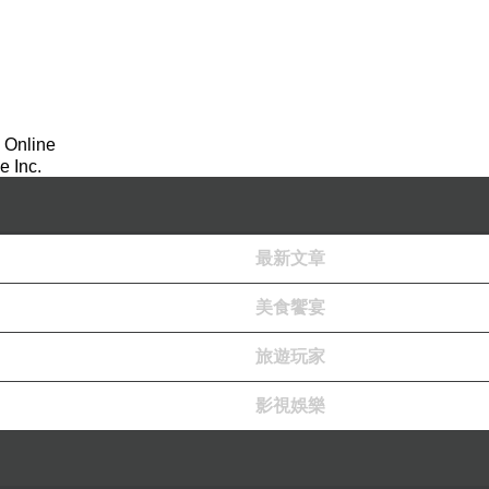
 Online
 Inc.
最新文章
美食饗宴
旅遊玩家
影視娛樂