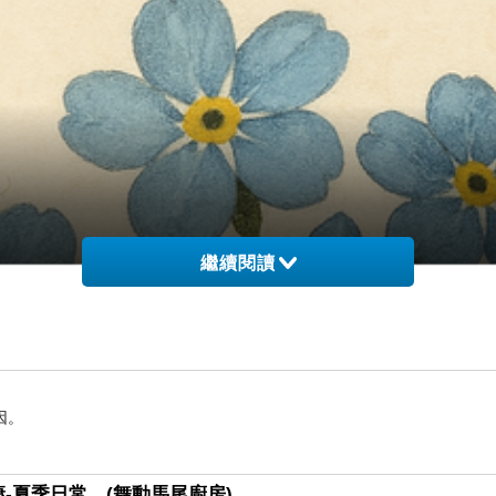
繼續閱讀
因。
-夏季日常。(舞動馬尾廚房)